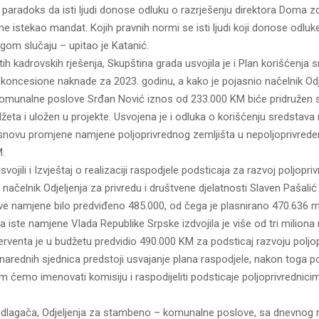
paradoks da isti ljudi donose odluku o razrješenju direktora Doma z
dine istekao mandat. Kojih pravnih normi se isti ljudi koji donose odluk
gom slučaju – upitao je Katanić.
 kadrovskih rješenja, Skupština grada usvojila je i Plan korišćenja 
koncesione naknade za 2023. godinu, a kako je pojasnio načelnik Odj
munalne poslove Srđan Nović iznos od 233.000 KM biće pridružen s
žeta i uložen u projekte. Usvojena je i odluka o korišćenju sredstava
novu promjene namjene poljoprivrednog zemljišta u nepoljoprivrede
.
vojili i Izvještaj o realizaciji raspodjele podsticaja za razvoj poljopriv
a načelnik Odjeljenja za privredu i društvene djelatnosti Slaven Pašalić
ove namjene bilo predviđeno 485.000, od čega je plasnirano 470.636 
 iste namjene Vlada Republike Srpske izdvojila je više od tri milion
rventa je u budžetu predvidio 490.000 KM za podsticaj razvoju poljopr
 narednih sjednica predstoji usvajanje plana raspodjele, nakon toga
om ćemo imenovati komisiju i raspodijeliti podsticaje poljoprivrednici
edlagača, Odjeljenja za stambeno – komunalne poslove, sa dnevnog r