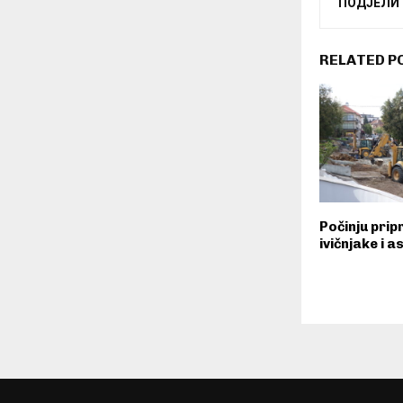
ПОДЈЕЛИ
RELATED P
Počinju prip
ivičnjake i a