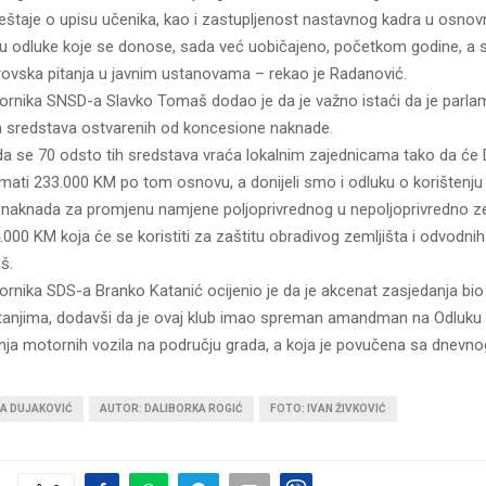
ještaje o upisu učenika, kao i zastupljenost nastavnog kadra u osnov
u odluke koje se donose, sada već uobičajeno, početkom godine, a s
adrovska pitanja u javnim ustanovama – rekao je Radanović.
ornika SNSD-a Slavko Tomaš dodao je da je važno istaći da je parla
ja sredstava ostvarenih od koncesione naknade.
da se 70 odsto tih sredstava vraća lokalnim zajednicama tako da će
imati 233.000 KM po tom osnovu, a donijeli smo i odluku o korištenju
 naknada za promjenu namjene poljoprivrednog u nepoljoprivredno ze
000 KM koja će se koristiti za zaštitu obradivog zemljišta i odvodnih
š.
ornika SDS-a Branko Katanić ocijenio je da je akcenat zasjedanja bio
tanjima, dodavši da je ovaj klub imao spreman amandman na Odluku o
anja motornih vozila na području grada, a koja je povučena sa dnevno
NA DUJAKOVIĆ
AUTOR: DALIBORKA ROGIĆ
FOTO: IVAN ŽIVKOVIĆ