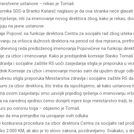
ravstvene ustanove – rekao je Tomaš.
ornika SDS-a Branko Katanić naglasio je da ova stranka neće glasati 
rješenje, niti za imenovanje novog direktora zbog, kako je rekao, dvo
njuju na javne ustanove.
je Popović sa funkcije direktora Centra za socijalni rad zbog isteka
anju za vršioca dužnosti direktora na period od dva mjeseca, pretho
 dnevnog reda predloženog imenovanja Popovićeve na funkciju direkt
je za izbor i imenovanje. Kako je predsjednik komisije Slavko Tomaš 
dravlja i socijalne zaštite RS uoči zasjedanja stigla je preporuka u vez
dnik Komisije za izbor i imenovanje morao sam da uputim druge odbo
dresu stigla preporuka Ministarstva zdravlja i socijalne zaštite RS d
erijumi za izbor direktora, što treba da ispoštujemo, ali kako ustanova 
 na ovom zasjedanju smo usvojili prijedlog rješenja o imenovanju vrš
a na narednoj sjednici ćemo donijeti mjere koje ministarstvo traži, t
kurs po osnovu toga – objasnio je Tomaš.
ao da ima primjedbe na usvajanje ovih odluka.
konkursna procedura za izbor direktora Centra za socijalni rad prošl
ko 2.000 KM, ali ako je to slovo zakona, pozdravljamo. Svakako, s dr