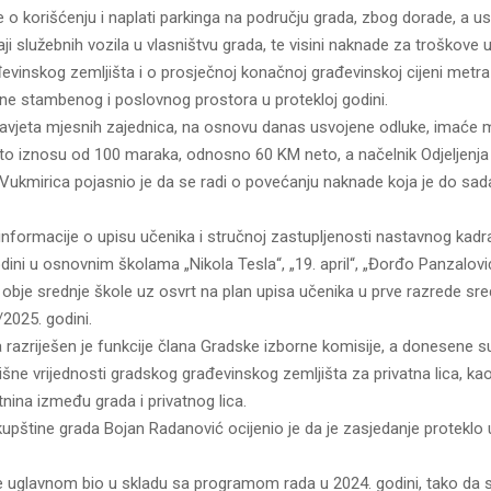
o korišćenju i naplati parkinga na području grada, zbog dorade, a u
ji služebnih vozila u vlasništvu grada, te visini naknade za troškove 
evinskog zemljišta i o prosječnoj konačnoj građevinskoj cijeni metr
ine stambenog i poslovnog prostora u protekloj godini.
Savjeta mjesnih zajednica, na osnovu danas usvojene odluke, imaće
to iznosu od 100 maraka, odnosno 60 KM neto, a načelnik Odjeljenja
Vukmirica pojasnio je da se radi o povećanju naknade koja je do sada
informacije o upisu učenika i stručnoj zastupljenosti nastavnog kadr
ini u osnovnim školama „Nikola Tesla“, „19. april“, „Đorđo Panzalović
u obje srednje škole uz osvrt na plan upisa učenika u prve razrede sre
2025. godini.
 razriješen je funkcije člana Gradske izborne komisije, a donesene su
žišne vrijednosti gradskog građevinskog zemljišta za privatna lica, kao
nina između grada i privatnog lica.
upštine grada Bojan Radanović ocijenio je da je zasjedanje proteklo 
je uglavnom bio u skladu sa programom rada u 2024. godini, tako da 