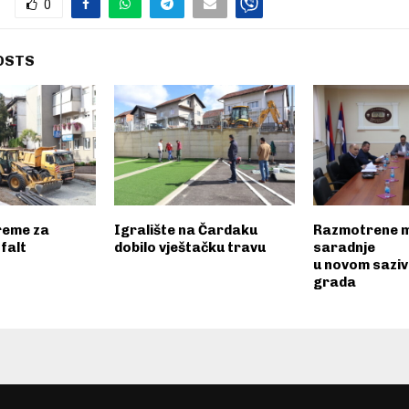
0
OSTS
reme za
Igralište na Čardaku
Razmotrene 
sfalt
dobilo vještačku travu
saradnje
u novom saziv
grada