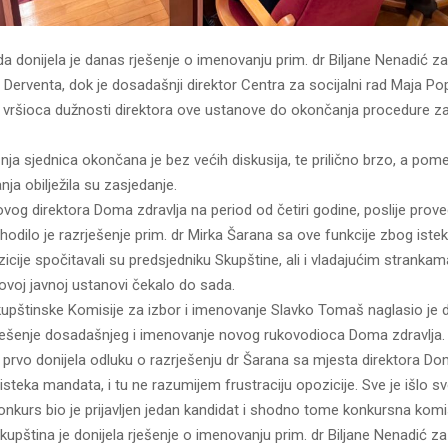
a donijela je danas rješenje o imenovanju prim. dr Biljane Nenadić za
Derventa, dok je dosadašnji direktor Centra za socijalni rad Maja Po
vršioca dužnosti direktora ove ustanove do okončanja procedure za
ja sjednica okončana je bez većih diskusija, te prilično brzo, a pom
nja obilježila su zasjedanje.
vog direktora Doma zdravlja na period od četiri godine, poslije prov
hodilo je razrješenje prim. dr Mirka Šarana sa ove funkcije zbog ist
icije spočitavali su predsjedniku Skupštine, ali i vladajućim stranka
ovoj javnoj ustanovi čekalo do sada.
upštinske Komisije za izbor i imenovanje Slavko Tomaš naglasio je d
rješenje dosadašnjeg i imenovanje novog rukovodioca Doma zdravlja.
 prvo donijela odluku o razrješenju dr Šarana sa mjesta direktora Do
 isteka mandata, i tu ne razumijem frustraciju opozicije. Sve je išlo 
onkurs bio je prijavljen jedan kandidat i shodno tome konkursna komisi
kupština je donijela rješenje o imenovanju prim. dr Biljane Nenadić za