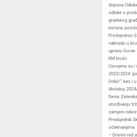
dopuna Odluke 
odluke o proda
gradskog građ
korisne površ
Predsjednici 
naknadu u bru
upravu Goran 
KM bruto.
Usvojene su i 
2023/2024. god
Dokić“, kao i 
školskoj 2024/
Denis Zelenika
utvrđivanju tr
zamjeni nekret
Predsjednik Sk
očekivanjima.
– Dnevni red 