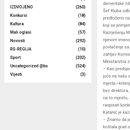
derventske zd
IZDVOJENO
(260)
Šef Kluba odb
Konkursi
(18)
predloženo raz
Kultura
(84)
koji se primje
Razrješenju Ma
Mali oglasi
(57)
njenom imenov
Novosti
(292)
povlačenje sa
RS-REGIJA
(10)
zahtjev Komisi
Sport
(202)
Ministarstva z
Uncategorized @bs
(524)
– Kao predsje
Vijesti
(3)
juče na našu a
mjerila i krit
bez direktora,
na to mjesto, 
raspisati kon
Katanić je kaz
– Znamo da je 
koštala grad o