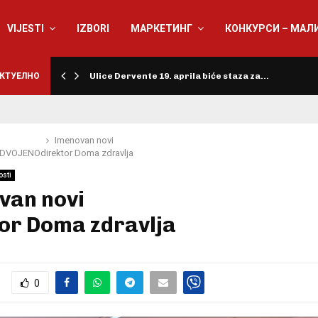
VIJESTI
IZBORI
МАРКЕТИНГ
КОНКУРСИ – МАЛ
КТУЕЛНО
Ulice Dervente 19. aprila biće staza za…
Imenovan novi
ZDVOJENO
direktor Doma zdravlja
osti
van novi
or Doma zdravlja
0