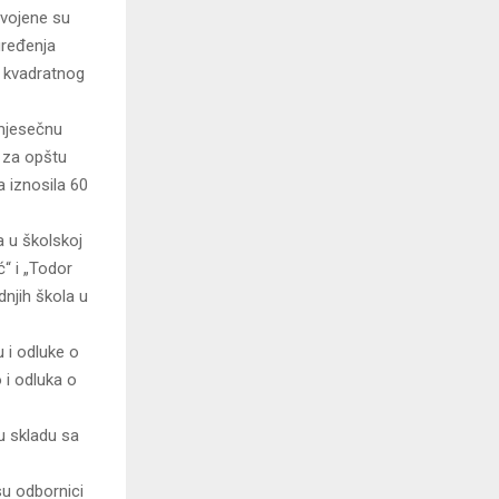
svojene su
uređenja
a kvadratnog
 mjesečnu
 za opštu
 iznosila 60
a u školskoj
“ i „Todor
dnjih škola u
 i odluke o
 i odluka o
u skladu sa
su odbornici