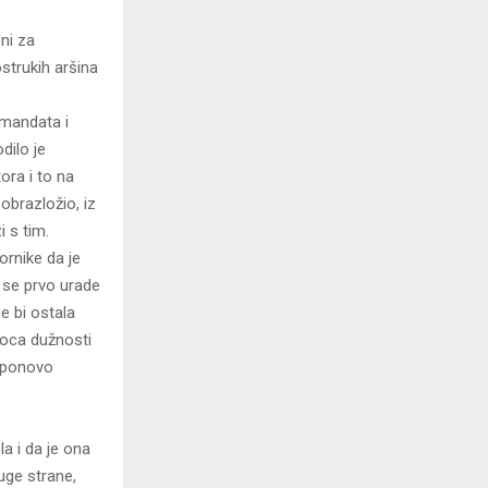
ni za
strukih aršina
 mandata i
dilo je
ora i to na
obrazložio, iz
i s tim.
rnike da je
a se prvo urade
ne bi ostala
ioca dužnosti
e ponovo
a i da je ona
uge strane,