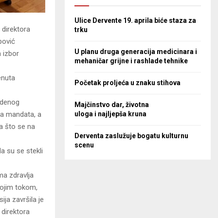
Ulice Dervente 19. aprila biće staza za
 direktora
trku
pović
U planu druga generacija medicinara i
 izbor
mehaničar grijne i rashlade tehnike
enuta
Početak proljeća u znaku stihova
edenog
Majčinstvo dar, životna
uloga i najljepša kruna
eka mandata, a
ma što se na
Derventa zaslužuje bogatu kulturnu
scenu
a su se stekli
ma zdravlja
svojim tokom,
ja završila je
 direktora