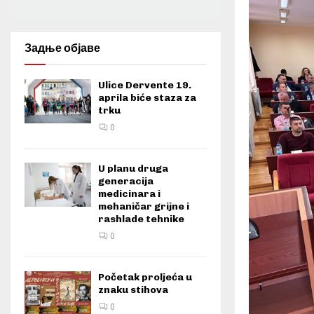
Задње објаве
Ulice Dervente 19.
aprila biće staza za
trku
0
U planu druga
generacija
medicinara i
mehaničar grijne i
rashlade tehnike
0
Početak proljeća u
znaku stihova
0