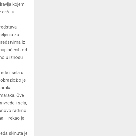
dravlja kojem
e drže u
sredstava
eljenja za
redstvima iz
 naplaćenih od
no u iznosu
rede i sela u
 obrazložio je
maraka.
a maraka. Ove
ivrede i sela,
 ponovo radimo
ma – rekao je
eda skinuta je