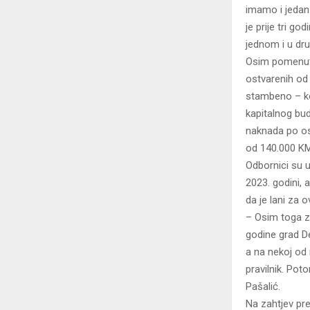
imamo i jedan 
je prije tri go
jednom i u dru
Osim pomenutih
ostvarenih od 
stambeno – ko
kapitalnog bud
naknada po os
od 140.000 KM
Odbornici su us
2023. godini, 
da je lani za 
– Osim toga za
godine grad De
a na nekoj od
pravilnik. Pot
Pašalić.
Na zahtjev pr