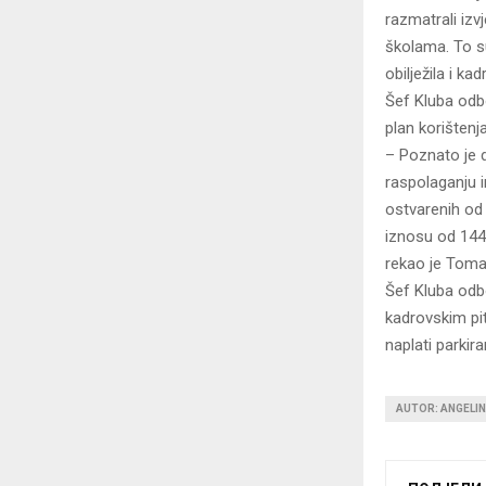
razmatrali izv
školama. To s
obilježila i k
Šef Kluba odb
plan korišten
– Poznato je 
raspolaganju 
ostvarenih od
iznosu od 144.
rekao je Toma
Šef Kluba odb
kadrovskim pi
naplati parkir
AUTOR: ANGELI