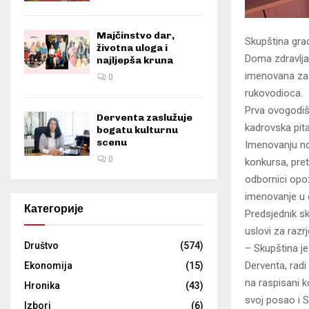
Majčinstvo dar,
Skupština grad
životna uloga i
Doma zdravlja 
najljepša kruna
imenovana za 
0
rukovodioca.
Prva ovogodišn
Derventa zaslužuje
kadrovska pita
bogatu kulturnu
scenu
Imenovanju no
0
konkursa, pret
odbornici opoz
imenovanje u 
Категорије
Predsjednik sk
uslovi za raz
Društvo
(574)
– Skupština je
Derventa, radi
Ekonomija
(15)
na raspisani k
Hronika
(43)
svoj posao i S
Izbori
(6)