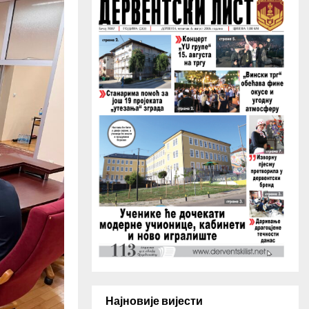
H
Најновије вијести