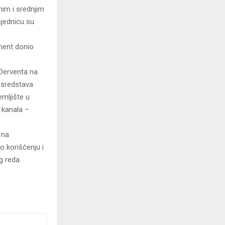
nim i srednjim
jednicu su
ment donio
 Derventa na
 sredstava
mljište u
 kanala –
 na
 korišćenju i
g reda.