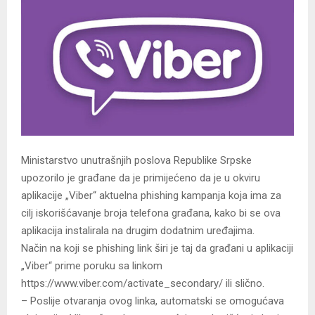
Ministarstvo unutrašnjih poslova Republike Srpske
upozorilo je građane da je primijećeno da je u okviru
aplikacije „Viber“ aktuelna phishing kampanja koja ima za
cilj iskorišćavanje broja telefona građana, kako bi se ova
aplikacija instalirala na drugim dodatnim uređajima.
Način na koji se phishing link širi je taj da građani u aplikaciji
„Viber“ prime poruku sa linkom
https://www.viber.com/activate_secondary/ ili slično.
– Poslije otvaranja ovog linka, automatski se omogućava