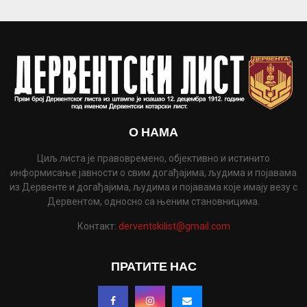
О НАМА
Циљ листа је правовремено, објективно и истинито
информисање јавности о свим догађајима, људима и појавама
из Дервенте и догађајима, људима и појавама које имају везу с
Дервентом, односно са њеним становницима.
Контакт:
derventskilist@gmail.com
ПРАТИТЕ НАС