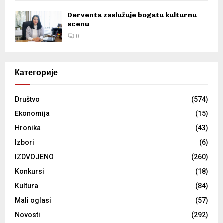
Derventa zaslužuje bogatu kulturnu
scenu
0
Категорије
Društvo
(574)
Ekonomija
(15)
Hronika
(43)
Izbori
(6)
IZDVOJENO
(260)
Konkursi
(18)
Kultura
(84)
Mali oglasi
(57)
Novosti
(292)