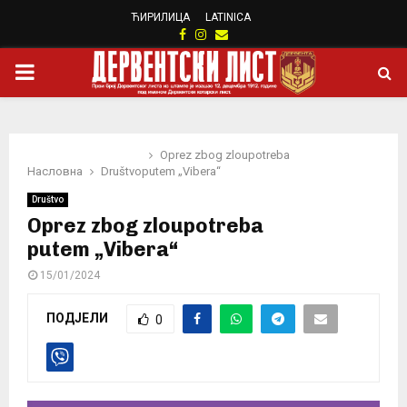
ЋИРИЛИЦА
LATINICA
Facebook
Instagram
Email
PRIMARY
MENU
Oprez zbog zloupotreba
Насловна
Društvo
putem „Vibera“
Društvo
Oprez zbog zloupotreba
putem „Vibera“
15/01/2024
ПОДЈЕЛИ
0