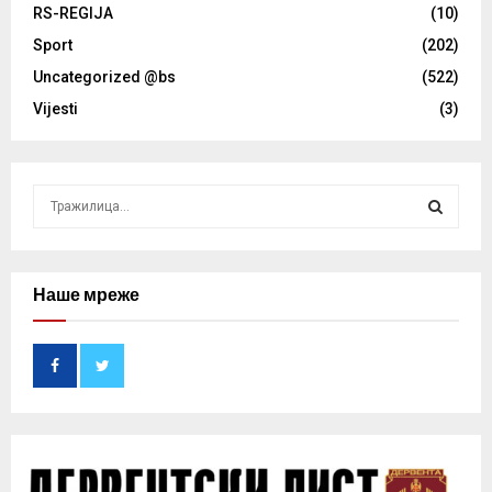
RS-REGIJA
(10)
Sport
(202)
Uncategorized @bs
(522)
Vijesti
(3)
S
e
a
S
r
c
Наше мреже
E
h
f
A
o
r
R
:
C
H