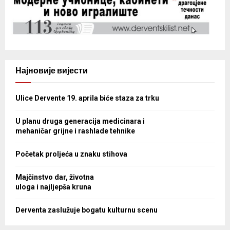
Најновије вијести
Ulice Dervente 19. aprila biće staza za trku
U planu druga generacija medicinara i
mehaničar grijne i rashlade tehnike
Početak proljeća u znaku stihova
Majčinstvo dar, životna
uloga i najljepša kruna
Derventa zaslužuje bogatu kulturnu scenu