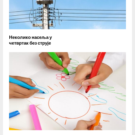
Неколико насеља у
четвртак без струје