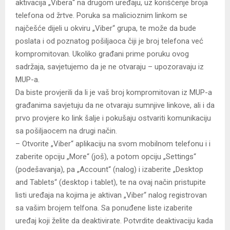
aktivacija „Vibera“ na drugom uređaju, uz korišćenje broja
telefona od žrtve. Poruka sa malicioznim linkom se
najčešće dijeli u okviru „Viber“ grupa, te može da bude
poslata i od poznatog pošiljaoca čiji je broj telefona već
kompromitovan. Ukoliko građani prime poruku ovog
sadržaja, savjetujemo da je ne otvaraju – upozoravaju iz
MUP-a.
Da biste provjerili da li je vaš broj kompromitovan iz MUP-a
građanima savjetuju da ne otvaraju sumnjive linkove, ali i da
prvo provjere ko link šalje i pokušaju ostvariti komunikaciju
sa pošiljaocem na drugi način.
– Otvorite „Viber“ aplikaciju na svom mobilnom telefonu i i
zaberite opciju „More“ (još), a potom opciju „Settings“
(podešavanja), pa „Account“ (nalog) i izaberite „Desktop
and Tablets“ (desktop i tablet), te na ovaj način pristupite
listi uređaja na kojima je aktivan „Viber“ nalog registrovan
sa vašim brojem telfona. Sa ponuđene liste izaberite
uređaj koji želite da deaktivirate. Potvrdite deaktivaciju kada