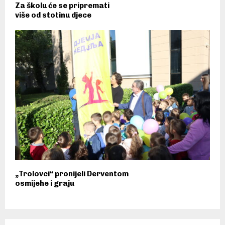
Za školu će se pripremati
više od stotinu djece
„Trolovci“ pronijeli Derventom
osmijehe i graju