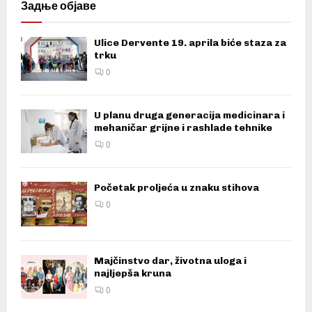
Задње објаве
Ulice Dervente 19. aprila biće staza za
trku
0
U planu druga generacija medicinara i
mehaničar grijne i rashlade tehnike
0
Početak proljeća u znaku stihova
0
Majčinstvo dar, životna uloga i
najljepša kruna
0