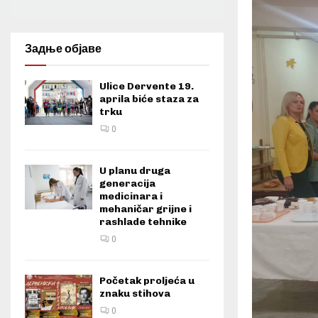
Задње објаве
Ulice Dervente 19.
aprila biće staza za
trku
0
U planu druga
generacija
medicinara i
mehaničar grijne i
rashlade tehnike
0
Početak proljeća u
znaku stihova
0