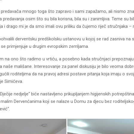
 predavača mnogo toga što zapravo i sami zapažamo, ali nismo znal
predavanja osim što su bila korisna, bila su i zanimljiva. Teme su bi
ja i drago mi je da smo imali ovu priliku da čujemo riječ stručnjaka – r
pohvalili derventsku predškolsku ustanovu u kojoj se rad zasniva na 
v se primjenjuje u drugim evropskim zemljama.
 na ono što radimo u vrtiću, a posebno kada stručnjaci prepoznaj
 naše mališane. Interesovanje za panel diskusiju je bilo veoma dobro
ili roditeljima da na pravoj adresi postave pitanja koja imaju o svoj
 je Simićeva.
Dječije nedjelje“ biće nastavljeno prikupljanjem higijenskih potrepština 
i malim Dervenćanima koji se nalaze u Domu za djecu bez roditeljsko
vić“.