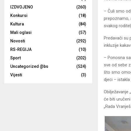
IZDVOJENO
(260)
– Čuli smo od
Konkursi
(18)
prepoznamo, a 
Kultura
(84)
svakog roditel
Mali oglasi
(57)
Predavači su 
Novosti
(292)
inkluzije kaka
RS-REGIJA
(10)
– Ponosna sam
Sport
(202)
sve od sebe za
Uncategorized @bs
(524)
što smo omoguć
Vijesti
(3)
djeci – istakla
Obilježavanje „
će biti uručen
„Rada Vranješe