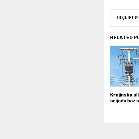
ПОДЈЕЛИ
RELATED P
Krnjinska ul
srijedu bez 