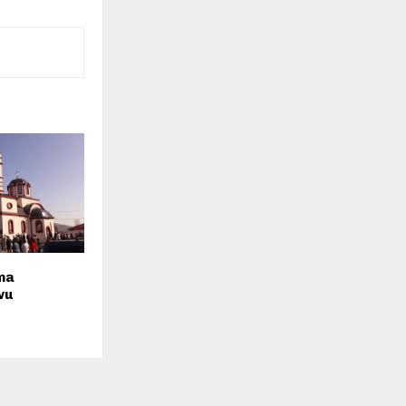
ma
vu