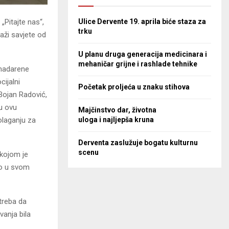
Ulice Dervente 19. aprila biće staza za
 „Pitajte nas“,
trku
aži savjete od
U planu druga generacija medicinara i
mehaničar grijne i rashlade tehnike
 nadarene
cijalni
Početak proljeća u znaku stihova
 Bojan Radović,
ju ovu
Majčinstvo dar, životna
uloga i najljepša kruna
olaganju za
Derventa zaslužuje bogatu kulturnu
scenu
 kojom je
no u svom
treba da
vanja bila