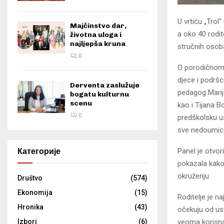
U vrtiću „Trol“
Majčinstvo dar,
a oko 40 rodit
životna uloga i
najljepša kruna
stručnih osoba
0
O porodičnom n
djece i podršc
Derventa zaslužuje
pedagog Marija
bogatu kulturnu
scenu
kao i Tijana B
0
predškolsku us
sve nedoumice 
Panel je otvor
Категорије
pokazala kako
okruženju.
Društvo
(574)
Ekonomija
(15)
Roditelje je n
Hronika
(43)
očekuju od ust
veoma korisna
Izbori
(6)