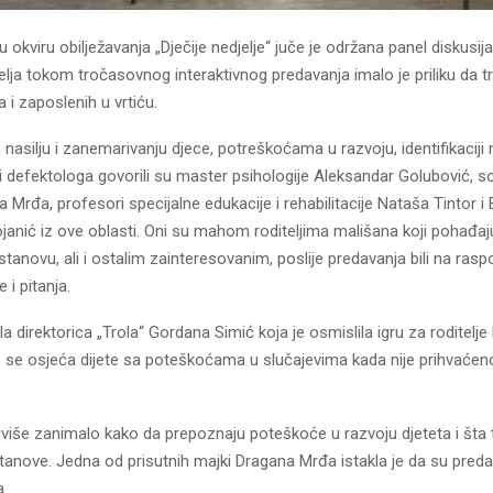
 u okviru obilježavanja „Dječije nedjelje“ juče je održana panel diskusija
elja tokom tročasovnog interaktivnog predavanja imalo je priliku da tr
 i zaposlenih u vrtiću.
asilju i zanemarivanju djece, potreškoćama u razvoju, identifikaciji
i defektologa govorili su master psihologije Aleksandar Golubović, so
 Mrđa, profesori specijalne edukacije i rehabilitacije Nataša Tintor i
ojanić iz ove oblasti. Oni su mahom roditeljima mališana koji pohađa
tanovu, ali i ostalim zainteresovanim, poslije predavanja bili na rasp
i pitanja.
ila direktorica „Trola“ Gordana Simić koja je osmislila igru za roditelje
 se osjeća dijete sa poteškoćama u slučajevima kada nije prihvaće
ajviše zanimalo kako da prepoznaju poteškoće u razvoju djeteta i šta 
anove. Jedna od prisutnih majki Dragana Mrđa istakla je da su preda
.