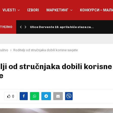
VIJESTI
IZBORI
МАРКЕТИНГ
КОНКУРСИ – МАЛ
ТУЕЛНО
Ulice Dervente 19. aprila biće staza za…
ruštvo
Roditelji od stručnjaka dobili korisne savjete
lji od stručnjaka dobili korisne
e
0