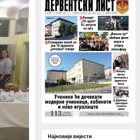
H
Најновије вијести