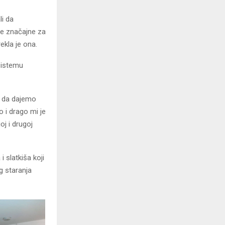
i da
le značajne za
ekla je ona.
sistemu
u da dajemo
 i drago mi je
oj i drugoj
i slatkiša koji
g staranja