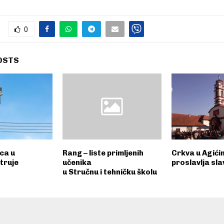
0
OSTS
ica u
Rang – liste primljenih
Crkva u Agići
struje
učenika
proslavlja sla
u Stručnu i tehničku školu