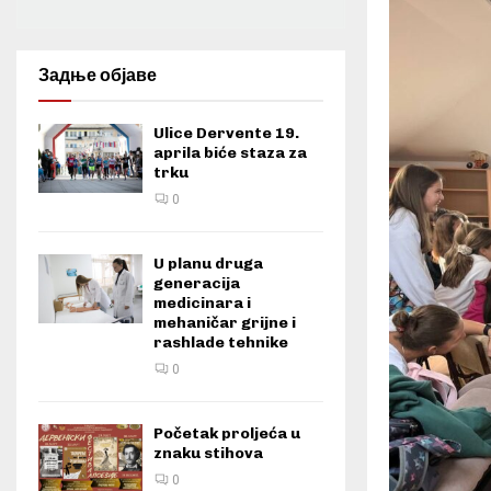
Задње објаве
Ulice Dervente 19.
aprila biće staza za
trku
0
U planu druga
generacija
medicinara i
mehaničar grijne i
rashlade tehnike
0
Početak proljeća u
znaku stihova
0