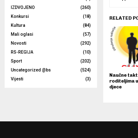
IZDVOJENO
(260)
Konkursi
(18)
RELATED P
Kultura
(84)
Mali oglasi
(57)
Novosti
(292)
RS-REGIJA
(10)
Sport
(202)
Uncategorized @bs
(524)
Naučne takt
Vijesti
(3)
roditeljima 
djece