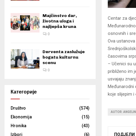
Majčinstvo dar,
Centar za dje
životna uloga i
Međunarodnog 
najljepša kruna
osnovnih i sr
0
Ova ustanova p
Srednjoškolsko
Derventa zaslužuje
časovima srpsk
bogatu kulturnu
scenu
– Učenici su 
0
približeno im 
usvajaju znanj
Međunarodni da
Категорије
koje slijepim
Društvo
(574)
AUTOR: ANGELI
Ekonomija
(15)
Hronika
(43)
ПОДЈЕЛИ
Izbori
(6)