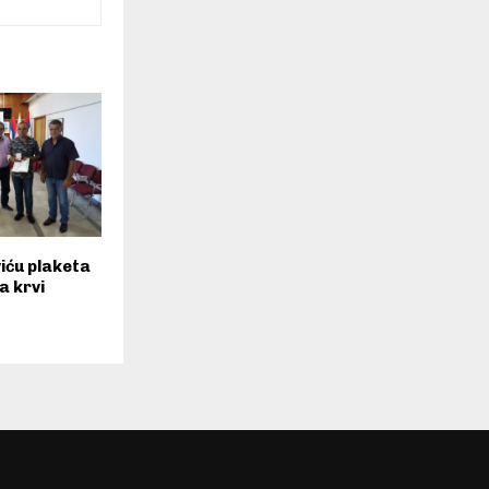
viću plaketa
a krvi