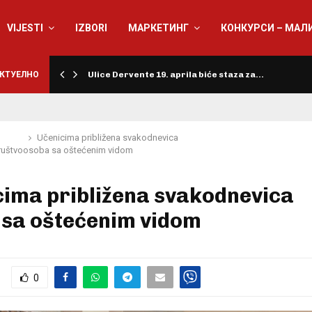
VIJESTI
IZBORI
МАРКЕТИНГ
КОНКУРСИ – МАЛ
КТУЕЛНО
Ulice Dervente 19. aprila biće staza za…
Učenicima približena svakodnevica
ruštvo
osoba sa oštećenim vidom
cima približena svakodnevica
 sa oštećenim vidom
0