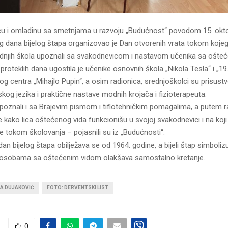
cu i omladinu sa smetnjama u razvoju „Budućnost“ povodom 15. okt
dana bijelog štapa organizovao je Dan otvorenih vrata tokom kojeg
ednjih škola upoznali sa svakodnevicom i nastavom učenika sa ošteć
roteklih dana ugostila je učenike osnovnih škola „Nikola Tesla“ i „19. 
g centra „Mihajlo Pupin“, a osim radionica, srednjoškolci su prisustv
og jezika i praktične nastave modnih krojača i fizioterapeuta.
upoznali i sa Brajevim pismom i tiflotehničkim pomagalima, a putem r
je kako lica oštećenog vida funkcionišu u svojoj svakodnevici i na koji
e tokom školovanja – pojasnili su iz „Budućnosti“.
n bijelog štapa obilježava se od 1964. godine, a bijeli štap simboli
 i osobama sa oštećenim vidom olakšava samostalno kretanje.
NA DUJAKOVIĆ
FOTO: DERVENTSKI LIST
0