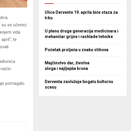
Ulice Dervente 19. aprila biće staza za
obra,
trku
 su se učenici
U planu druga generacija medicinara i
enjem vida.
mehaničar grijne i rashlade tehnike
april“, te
ovali
Početak proljeća u znaku stihova
adionica
Majčinstvo dar, životna
uloga i najljepša kruna
 način
Derventa zaslužuje bogatu kulturnu
zuje pomagalo
scenu