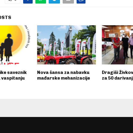
OSTS
ike saveznik
Nova šansa za nabavku
Dragiši Živko
u vaspitanju
mađarske mehanizacije
za 50 darivanj