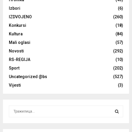
Izbori
(6)
IZDVOJENO
(260)
Konkursi
(18)
Kultura
(84)
Mali oglasi
(57)
Novosti
(292)
RS-REGIJA
(10)
Sport
(202)
Uncategorized @bs
(527)
Vijesti
(3)
S
e
a
S
r