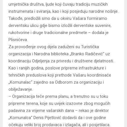
umjetnička društva, ljude koji čuvaju tradiciju muzičkih
instrumenata i sviranja, kao i koji posjeduju narodne nošnje.
Takođe, predložili smo da u okviru Vašara formiramo
derventsku ulicu gdje bismo izložili derventske suvenire,
rukotvorine i druge tradicionalne predmete – dodala je
Plisnićeva.
Za provođenje ovog dijela zaduženi su Turistička
organizacija i Narodna biblioteka „Branko Radičević“ uz
koordinaciju Odjeljenja za privredu i društvene djelatnosti.
Kao i ranijih godina, poslove pripreme infrastrukture i
tehničkih preduslova koji prethode Vašaru koordinisaće
„Komunalac“ zajedno sa Odborom za organizaciju i
obilježavanje.
– Organizacija teče prema planu, a trenutno su u toku
pripreme terena, koje su uvijek izazovne zbog mogućih
padavina za vrijeme vašarskih dana – rekao je direktor
„Komunalca“ Denis Pijetlović dodavši da i ove godine
očekuju veliki broj prodavaca i izlagača, ali i posjetilaca.