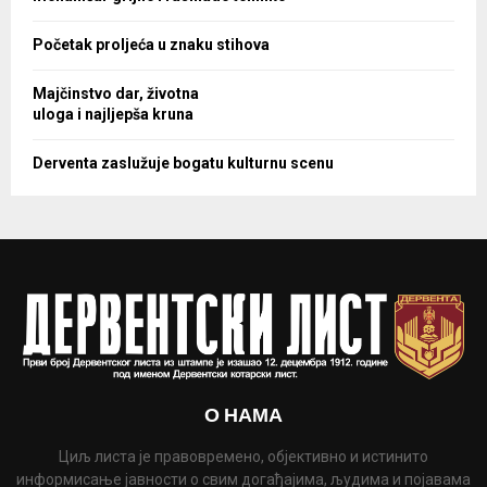
Početak proljeća u znaku stihova
Majčinstvo dar, životna
uloga i najljepša kruna
Derventa zaslužuje bogatu kulturnu scenu
О НАМА
Циљ листа је правовремено, објективно и истинито
информисање јавности о свим догађајима, људима и појавама