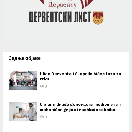
Задње објаве
Ulice Dervente 19. aprila biće staza za
trku
0
U planu druga generacija medicinara i
mehaničar grijne i rashlade tehnike
0