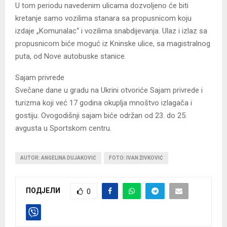
U tom periodu navedenim ulicama dozvoljeno će biti
kretanje samo vozilima stanara sa propusnicom koju
izdaje „Komunalac“ i vozilima snabdijevanja. Ulaz i izlaz sa
propusnicom biće moguć iz Kninske ulice, sa magistralnog
puta, od Nove autobuske stanice.
Sajam privrede
Svečane dane u gradu na Ukrini otvoriće Sajam privrede i
turizma koji već 17 godina okuplja mnoštvo izlagača i
gostiju. Ovogodišnji sajam biće održan od 23. do 25.
avgusta u Sportskom centru.
AUTOR: ANGELINA DUJAKOVIĆ
FOTO: IVAN ŽIVKOVIĆ
ПОДЈЕЛИ
0