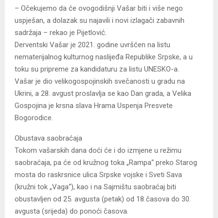
– Očekujemo da će ovogodišnji Vašar biti i više nego
uspješan, a dolazak su najavili i novi izlagači zabavnih
sadržaja – rekao je Pijetlović.
Derventski Vašar je 2021. godine uvršćen na listu
nematerijalnog kulturnog naslijeđa Republike Srpske, a u
toku su pripreme za kandidaturu za listu UNESKO-a.
Vašar je dio velikogospojinskih svečanosti u gradu na
Ukrini, a 28. avgust proslavlja se kao Dan grada, a Velika
Gospojina je krsna slava Hrama Uspenja Presvete
Bogorodice.
Obustava saobraćaja
Tokom vašarskih dana doći će i do izmjene u režimu
saobraćaja, pa će od kružnog toka „Rampa“ preko Starog
mosta do raskrsnice ulica Srpske vojske i Sveti Sava
(kružni tok „Vaga“), kao i na Sajmištu saobraćaj biti
obustavljen od 25. avgusta (petak) od 18 časova do 30.
avgusta (srijeda) do ponoći časova.