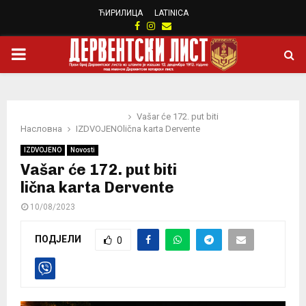
ЋИРИЛИЦА
LATINICA
Facebook
Instagram
Email
PRIMARY
MENU
Vašar će 172. put biti
Насловна
IZDVOJENO
lična karta Dervente
IZDVOJENO
Novosti
Vašar će 172. put biti
lična karta Dervente
10/08/2023
ПОДЈЕЛИ
0