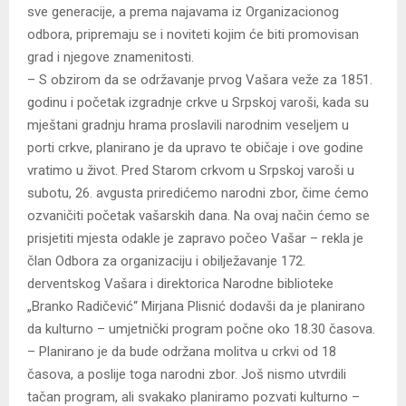
sve generacije, a prema najavama iz Organizacionog
odbora, pripremaju se i noviteti kojim će biti promovisan
grad i njegove znamenitosti.
– S obzirom da se održavanje prvog Vašara veže za 1851.
godinu i početak izgradnje crkve u Srpskoj varoši, kada su
mještani gradnju hrama proslavili narodnim veseljem u
porti crkve, planirano je da upravo te običaje i ove godine
vratimo u život. Pred Starom crkvom u Srpskoj varoši u
subotu, 26. avgusta priredićemo narodni zbor, čime ćemo
ozvaničiti početak vašarskih dana. Na ovaj način ćemo se
prisjetiti mjesta odakle je zapravo počeo Vašar – rekla je
član Odbora za organizaciju i obilježavanje 172.
derventskog Vašara i direktorica Narodne biblioteke
„Branko Radičević“ Mirjana Plisnić dodavši da je planirano
da kulturno – umjetnički program počne oko 18.30 časova.
– Planirano je da bude održana molitva u crkvi od 18
časova, a poslije toga narodni zbor. Još nismo utvrdili
tačan program, ali svakako planiramo pozvati kulturno –