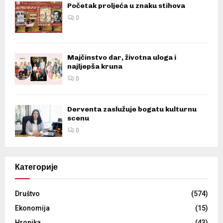
Početak proljeća u znaku stihova
0
Majčinstvo dar, životna uloga i
najljepša kruna
0
Derventa zaslužuje bogatu kulturnu
scenu
0
Категорије
Društvo
(574)
Ekonomija
(15)
Hronika
(43)