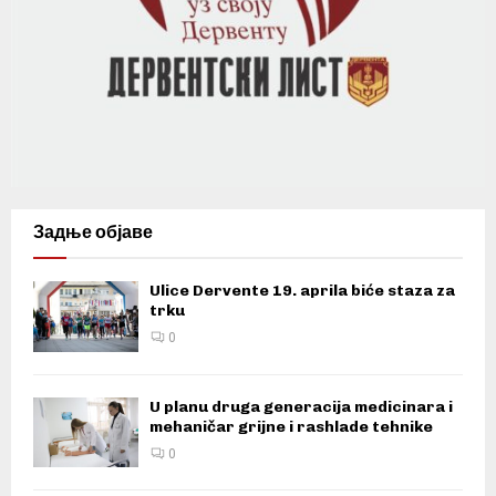
Задње објаве
Ulice Dervente 19. aprila biće staza za
trku
0
U planu druga generacija medicinara i
mehaničar grijne i rashlade tehnike
0