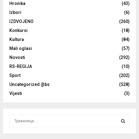
Hronika
(43)
Izbori
(6)
IZDVOJENO
(260)
Konkursi
(18)
Kultura
(84)
Mali oglasi
(57)
Novosti
(292)
RS-REGIJA
(10)
Sport
(202)
Uncategorized @bs
(528)
Vijesti
(3)
S
e
a
S
r