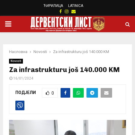
ЋИРИЛИЦА
LATINICA
Facebook
Instagram
Email
PRIMARY
MENU
Насловна
Novosti
Za infrastrukturu još 140.000 KM
Novosti
Za infrastrukturu još 140.000 KM
16/01/2024
ПОДЈЕЛИ
0