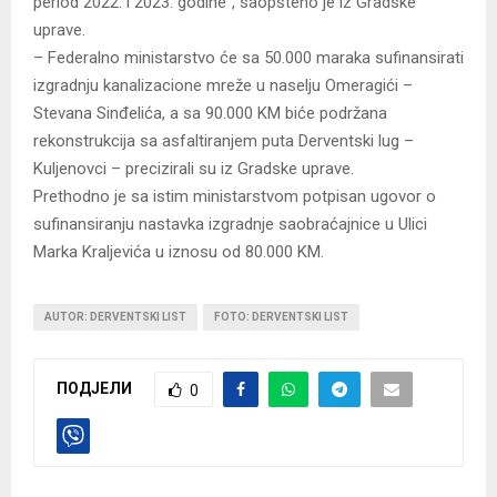
period 2022. i 2023. godine“, saopšteno je iz Gradske
uprave.
– Federalno ministarstvo će sa 50.000 maraka sufinansirati
izgradnju kanalizacione mreže u naselju Omeragići –
Stevana Sinđelića, a sa 90.000 KM biće podržana
rekonstrukcija sa asfaltiranjem puta Derventski lug –
Kuljenovci – precizirali su iz Gradske uprave.
Prethodno je sa istim ministarstvom potpisan ugovor o
sufinansiranju nastavka izgradnje saobraćajnice u Ulici
Marka Kraljevića u iznosu od 80.000 KM.
AUTOR: DERVENTSKI LIST
FOTO: DERVENTSKI LIST
ПОДЈЕЛИ
0