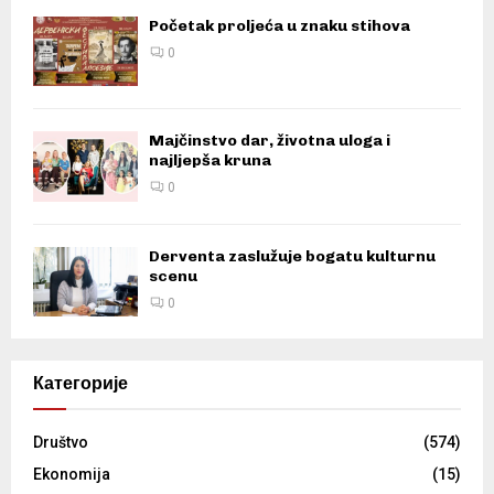
Početak proljeća u znaku stihova
0
Majčinstvo dar, životna uloga i
najljepša kruna
0
Derventa zaslužuje bogatu kulturnu
scenu
0
Категорије
Društvo
(574)
Ekonomija
(15)