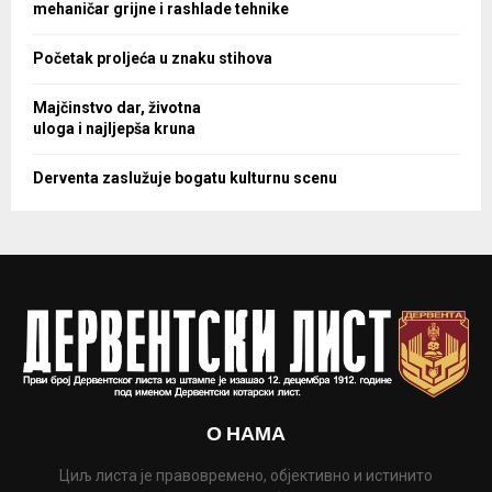
mehaničar grijne i rashlade tehnike
Početak proljeća u znaku stihova
Majčinstvo dar, životna
uloga i najljepša kruna
Derventa zaslužuje bogatu kulturnu scenu
О НАМА
Циљ листа је правовремено, објективно и истинито