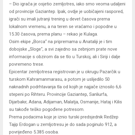
– Dio igrača je osjetio zemljotres, iako smo veoma udaljeni
od provincije Gaziantep. Ipak, ovdje je uobičajeni raspored,
igrači su imali jutranji trening u devet časova prema
lokalnom vremenu, a na teren se vraćamo i popodne u
15.30 časova, prema planu – rekao je Kulaga.
Osim ekipe „Borca“ na pripremama u Anataliji je i tim
dobojske „Sloge“, a svi zajedno sa zebnjom prate nove
informacije s obzirom da se tlo u Turskoj, ali i Siriji i dalje
povremeno trese.
Epicentar zemljotresa registrovan je u okrugu Pazarčik u
turskom Kahramanmarasu, a potom je uslijedilo 50
naknadnih podrhtavanja tla od kojih je najjače iznosilo 6,6
stepeni po Rihteru. Provincije Gaziantep, Sanliurfa,
Dijarbakır, Adana, Adijaman, Malatja, Osmanije, Hataj i Kilis
su takođe teško pogođene potresom.
Prema podacima koje je iznio turski predsjednik Redžep
Tajip Erdogan u zemljotresu je do sada poginulo 912, a
povrijeđeno 5.385 osoba.