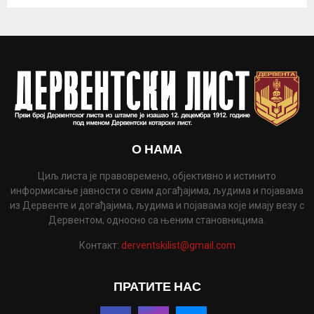
О НАМА
Циљ листа је правовремено, објективно и истинито
информисање јавности о свим догађајима, људима и појавама
из Дервенте и догађајима, људима и појавама које имају везу с
Дервентом, односно са њеним становницима.
Контакт:
derventskilist@gmail.com
ПРАТИТЕ НАС