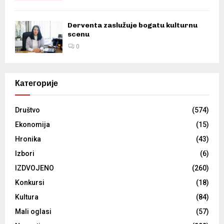
Derventa zaslužuje bogatu kulturnu
scenu
0
Категорије
Društvo
(574)
Ekonomija
(15)
Hronika
(43)
Izbori
(6)
IZDVOJENO
(260)
Konkursi
(18)
Kultura
(84)
Mali oglasi
(57)