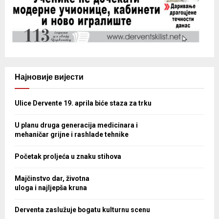
Најновије вијести
Ulice Dervente 19. aprila biće staza za trku
U planu druga generacija medicinara i
mehaničar grijne i rashlade tehnike
Početak proljeća u znaku stihova
Majčinstvo dar, životna
uloga i najljepša kruna
Derventa zaslužuje bogatu kulturnu scenu