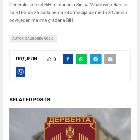
Generalni konzul BiH u Istanbulu Siniša Mihailović rekao je
za RTRS da za sada nema informacija da među žrtvama i
povrijeđenima ima građana BiH.
AUTOR: DALIBORKA ROGIĆ
ПОДЈЕЛИ
0
RELATED POSTS