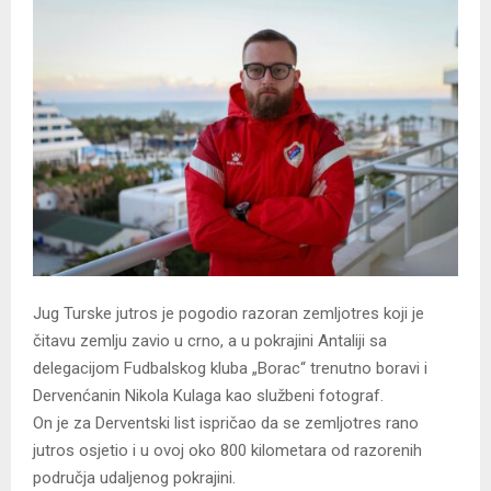
Jug Turske jutros je pogodio razoran zemljotres koji je
čitavu zemlju zavio u crno, a u pokrajini Antaliji sa
delegacijom Fudbalskog kluba „Borac“ trenutno boravi i
Dervenćanin Nikola Kulaga kao službeni fotograf.
On je za Derventski list ispričao da se zemljotres rano
jutros osjetio i u ovoj oko 800 kilometara od razorenih
područja udaljenog pokrajini.