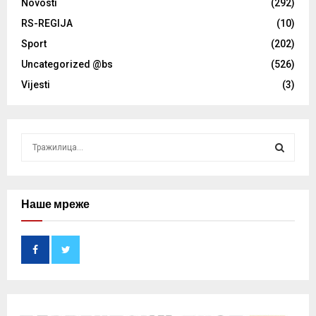
Novosti
(292)
RS-REGIJA
(10)
Sport
(202)
Uncategorized @bs
(526)
Vijesti
(3)
S
e
a
S
r
c
Наше мреже
E
h
f
A
o
r
R
:
C