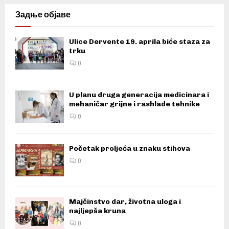
Задње објаве
Ulice Dervente 19. aprila biće staza za
trku
0
U planu druga generacija medicinara i
mehaničar grijne i rashlade tehnike
0
Početak proljeća u znaku stihova
0
Majčinstvo dar, životna uloga i
najljepša kruna
0