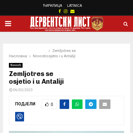
ЋИРИЛИЦА
LATINICA
Facebook
Instagram
Email
PRIMARY
MENU
Zemljotres se
Насловна
Novosti
osjetio i u Antaliji
Novosti
Zemljotres se
osjetio i u Antaliji
06/02/2023
ПОДЈЕЛИ
0