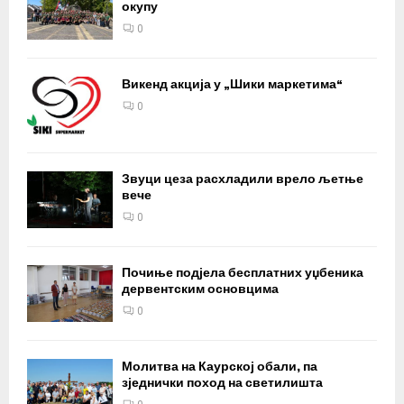
окупу
0
Викенд акција у „Шики маркетима“
0
Звуци цеза расхладили врело љетње
вече
0
Почиње подјела бесплатних уџбеника
дервентским основцима
0
Молитва на Каурској обали, па
зједнички поход на светилишта