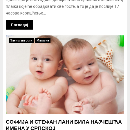
плажа које ће обрадовати све госте, а то је да је послије 17
часова коришћење...
Погледај
Занимљивости
Магазин
СОФИЈА И СТЕФАН ЛАНИ БИЛА НАЈЧЕШЋА
ИМЕНА У СРПСКОЈ