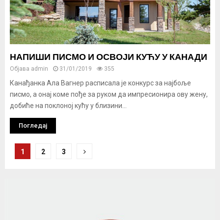
НАПИШИ ПИСМО И ОСВОЈИ КУЋУ У КАНАДИ
Објава
admin
31/01/2019
355
Канађанка Ала Вагнер расписала је конкурс за најбоље
писмо, а онај коме пође за руком да импресионира ову жену,
добиће на поклоној кућу у близини...
Погледај
Кретање
1
2
3
чланака