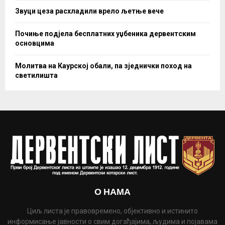
Звуци цеза расхладили врело љетње вече
Почиње подјела бесплатних уџбеника дервентским
основцима
Молитва на Каурској обали, па зједнички поход на
светилишта
О НАМА
Циљ листа је правовремено, објективно и истинито
информисање јавности о свим догађајима, људима и појавама