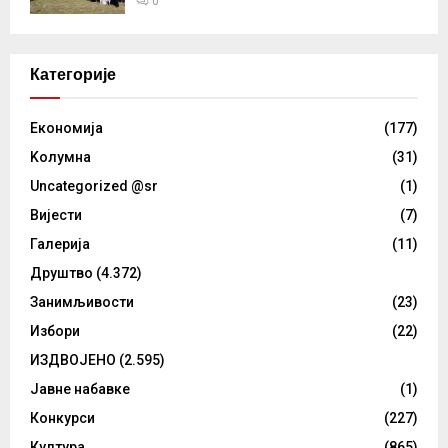
0
Категорије
Eкономија
(177)
Kолумнa
(31)
Uncategorized @sr
(1)
Вијести
(7)
Галерија
(11)
Друштво
(4.372)
Занимљивости
(23)
Избори
(22)
ИЗДВОЈЕНО
(2.595)
Јавне набавке
(1)
Конкурси
(227)
Култура
(865)