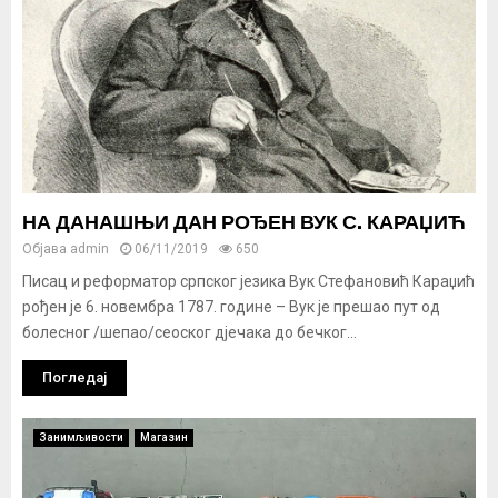
НА ДАНАШЊИ ДАН РОЂЕН ВУК С. КАРАЏИЋ
Објава
admin
06/11/2019
650
Писац и реформатор српског језика Вук Стефановић Караџић
рођен је 6. новембра 1787. године – Вук је прешао пут од
болесног /шепао/сеоског дјечака до бечког...
Погледај
Занимљивости
Магазин