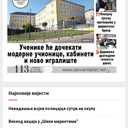
Најновије вијести
Некадашњи војни полицајци сутра на окупу
Викенд акција у „Шики маркетима“