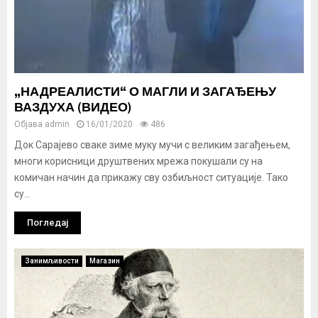
„НАДРЕАЛИСТИ“ О МАГЛИ И ЗАГАЂЕЊУ
ВАЗДУХА (ВИДЕО)
Објава
admin
16/01/2020
486
Док Сарајево сваке зиме муку мучи с великим загађењем,
многи корисници друштвених мрежа покушали су на
комичан начин да прикажу сву озбиљност ситуације. Тако
су...
Погледај
Занимљивости
Магазин