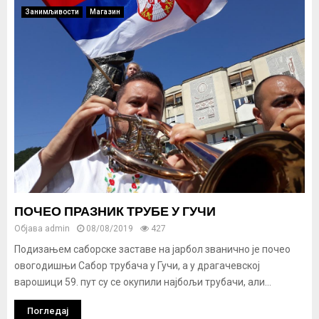
Занимљивости
Магазин
ПОЧЕО ПРАЗНИК ТРУБЕ У ГУЧИ
Објава
admin
08/08/2019
427
Подизањем саборске заставе на јарбол званично је почео
овогодишњи Сабор трубача у Гучи, а у драгачевској
варошици 59. пут су се окупили најбољи трубачи, али...
Погледај