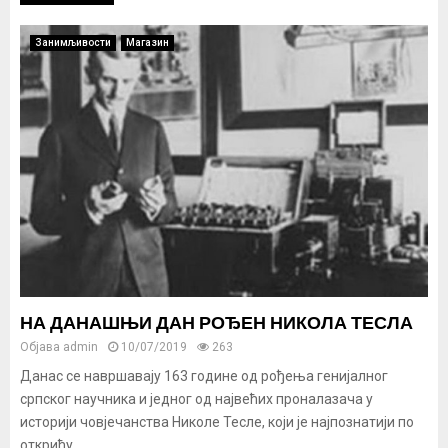
Занимљивости
Магазин
НА ДАНАШЊИ ДАН РОЂЕН НИКОЛА ТЕСЛА
Објава
admin
10/07/2019
263
Данас се навршавају 163 године од рођења генијалног
српског научника и једног од највећих проналазача у
историји човјечанства Николе Тесле, који је најпознатији по
открићу...