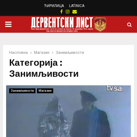
ЋИРИЛИЦА
LATINICA
Facebook
Instagram
Email
PRIMARY
MENU
Насловна
Магазин
Занимљивости
Категорија :
Занимљивости
Занимљивости
Магазин