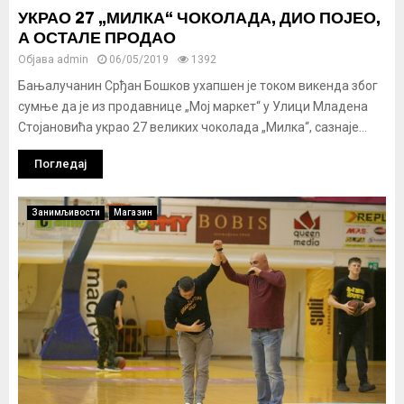
УКРАО 27 „МИЛКА“ ЧОКОЛАДА, ДИО ПОЈЕО,
А ОСТАЛЕ ПРОДАО
Објава
admin
06/05/2019
1392
Бањалучанин Срђан Бошков ухапшен је током викенда због
сумње да је из продавнице „Мој маркет“ у Улици Младена
Стојановића украо 27 великих чоколада „Милка“, сазнаје...
Погледај
Занимљивости
Магазин