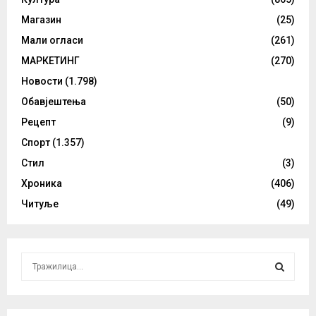
Магазин
(25)
Мали огласи
(261)
МАРКЕТИНГ
(270)
Новости
(1.798)
Обавјештења
(50)
Рецепт
(9)
Спорт
(1.357)
Стил
(3)
Хроника
(406)
Читуље
(49)
S
e
a
S
r