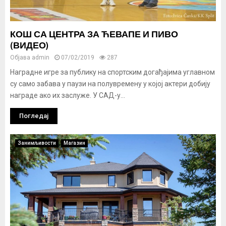
КОШ СА ЦЕНТРА ЗА ЋЕВАПЕ И ПИВО
(ВИДЕО)
Објава
admin
07/02/2019
287
Наградне игре за публику на спортским догађајима углавном
су само забава у паузи на полувремену у којој актери добију
награде ако их заслуже. У САД-у...
Погледај
Занимљивости
Магазин