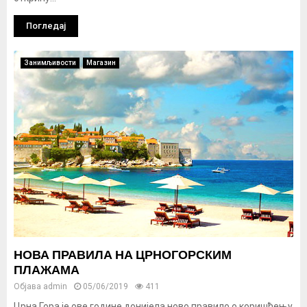
Погледај
Занимљивости
Магазин
НОВА ПРАВИЛА НА ЦРНОГОРСКИМ
ПЛАЖАМА
Објава
admin
05/06/2019
411
Црна Гора је ове године донијела ново правило о коришћењу