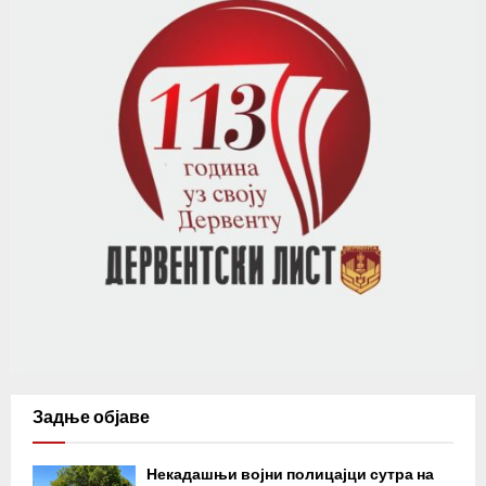
Задње објаве
Некадашњи војни полицајци сутра на