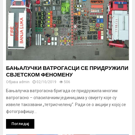
БАЊАЛУЧКИ ВАТРОГАСЦИ СЕ ПРИДРУЖИЛИ
СВЈЕТСКОМ ФЕНОМЕНУ
Објава
admin
02/10/2019
506
Бањалучка ватрогасна бригада се придружила многим
ватрогасно – спасилачким јединицама у свијету које су
извеле такозвани „тетрисчеленџ“. Ради се о акцији у којој се
фотографишу...
Погледај