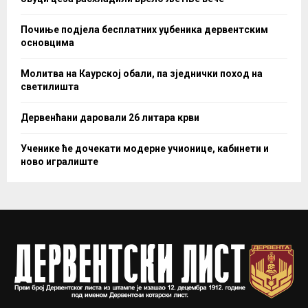
Почиње подјела бесплатних уџбеника дервентским
основцима
Молитва на Каурској обали, па зједнички поход на
светилишта
Дервенћани даровали 26 литара крви
Ученике ће дочекати модерне учионице, кабинети и
ново игралиште