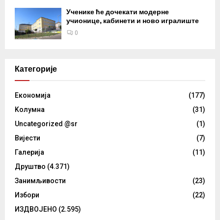
Ученике ће дочекати модерне
учионице, кабинети и ново игралиште
0
Категорије
Eкономија
(177)
Kолумнa
(31)
Uncategorized @sr
(1)
Вијести
(7)
Галерија
(11)
Друштво
(4.371)
Занимљивости
(23)
Избори
(22)
ИЗДВОЈЕНО
(2.595)