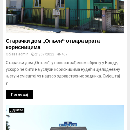
Старачки дом „Огњен“ отвара врата
корисницима
Објава
admin
21/07/2022
457
Старачки дом „Огњен“, у новосаграђеном објекту у Броду,
ускоро ће бити на услузи корисницима нудећи цјелодневну
његу и смјештај уз надзор здравствених радника. Смјештај
у...
Погледај
Друштво