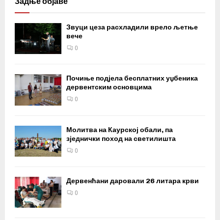
Задње објаве
Звуци цеза расхладили врело љетње
вече
0
Почиње подјела бесплатних уџбеника
дервентским основцима
0
Молитва на Каурској обали, па
зједнички поход на светилишта
0
Дервенћани даровали 26 литара крви
0