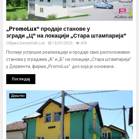
„PromoLux“ продаје станове у
згради „Ц“ на локацији „Стара штампарија“
Објава
Derventski List
13/07/2023
478
Послије успјешне реализације и продаје свих расположивих
станова у зградама „А“ и „Б“ на локацији „Стара штампарија“
у Дервенти, фирма „PromoLux“ доо која је основана...
Погледај
Друштво