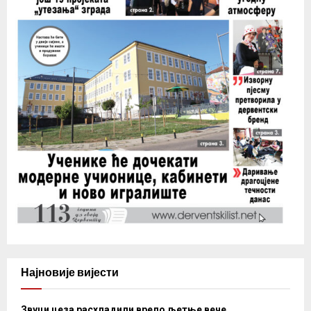
Најновије вијести
Звуци цеза расхладили врело љетње вече