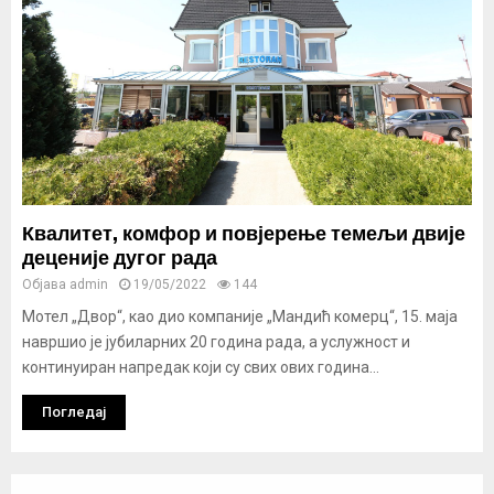
Квалитет, комфор и повјерење темељи двије
деценије дугог рада
Објава
admin
19/05/2022
144
Мотел „Двор“, као дио компаније „Мандић комерц“, 15. маја
навршио је јубиларних 20 година рада, а услужност и
континуиран напредак који су свих ових година...
Погледај