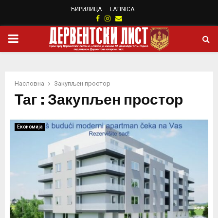
ЋИРИЛИЦА
LATINICA
Facebook
Instagram
Email
PRIMARY
MENU
Насловна
Закупљен простор
Таг : Закупљен простор
Eкономија