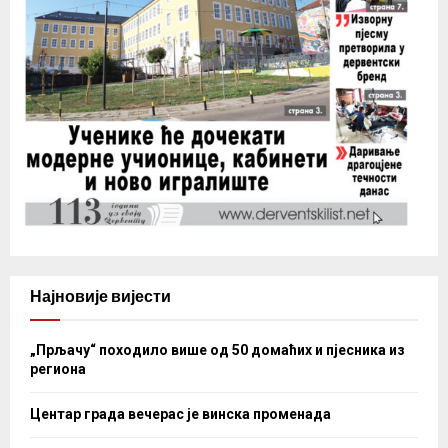
Најновије вијести
„Прљачу“ походило више од 50 домаћих и пјесника из
региона
Центар града вечерас је винска променада