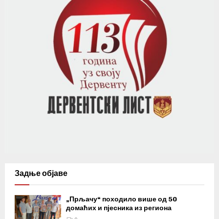
Задње објаве
„Прљачу“ походило више од 50
домаћих и пјесника из региона