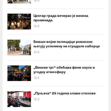
0
Центар града вечерас је винска
променада
0
Бивши војни полицајци ревносно
његују успомену на страдале саборце
0
„Вински трг“ обећава фине окусе и
угодну атмосферу
0
„Прљача“ 25 година слави стихове
0