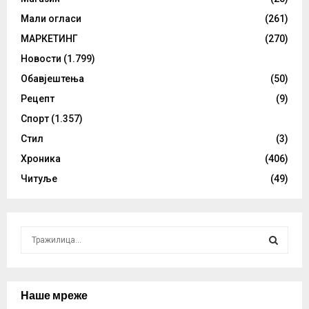
Мали огласи
(261)
МАРКЕТИНГ
(270)
Новости
(1.799)
Обавјештења
(50)
Рецепт
(9)
Спорт
(1.357)
Стил
(3)
Хроника
(406)
Читуље
(49)
S
e
a
S
r
c
Наше мреже
E
h