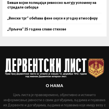
Бивши војни полицајци ревносно његују успомену на
страдале саборце
„Вински трг“ обећава фине окусе и угодну атмосферу
„Прљача“ 25 година слави стихове
О НАМА
Циљ листа је правовремено, објективно и истинито
информисање јавности о свим догађајима, људима и појавама
из Дервенте и догађајима, људима и појавама које имају везу с