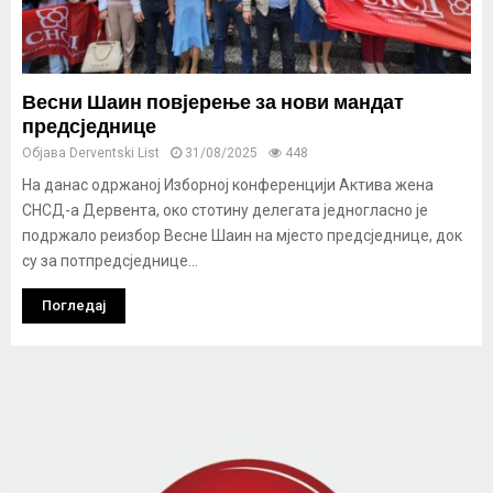
Весни Шаин повјерење за нови мандат
предсједнице
Објава
Derventski List
31/08/2025
448
На данас одржаној Изборној конференцији Актива жена
СНСД-а Дервента, око стотину делегата једногласно је
подржало реизбор Весне Шаин на мјесто предсједнице, док
су за потпредсједнице...
Погледај