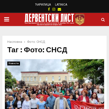
ЋИРИЛИЦА
LATINICA
Facebook
Instagram
Email
PRIMARY
MENU
Насловна
Фото: СНСД
Таг : Фото: СНСД
Новости