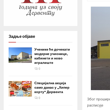
Задње објаве
Ученике ће дочекати
модерне учионице,
кабинети и ново
игралиште
0
Специјална акција
само данас у „Хипер
корту“ Дервента
0
Због прошир
расписује