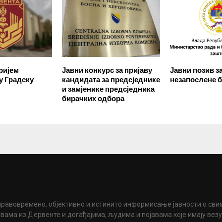
ријем
Јавни конкурс за пријаву
Јавни позив з
у Градску
кандидата за предсједнике
незапослене 
и замјенике предсједника
бирачких одбора
правовремено, објективно и истинито информисање јавности о сви
вама из Дервенте и догађајима, људима и појавама које имају вез