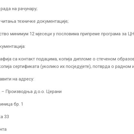
рада на рачунару;
читања техничке документације;
ство минимум 12 мјесеци у пословима припреме програма за Ц
ументација:
афија са контакт подацима, копија дипломе о стеченом образов
копија сертификата (уколико их посједујете), потврда о радном 
авити на адресу:
– Производња д.о.о. Церани
иница бр. 1
а 33
нта