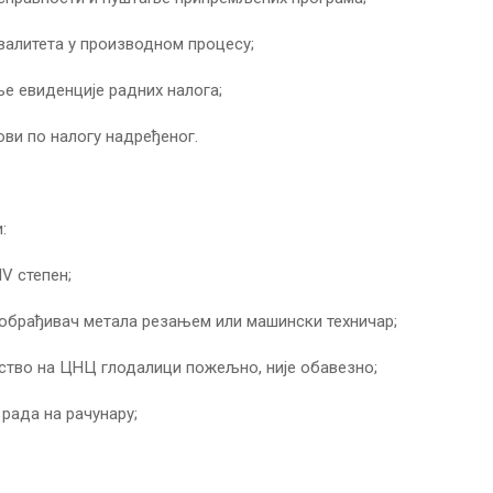
валитета у производном процесу;
е евиденције радних налога;
ови по налогу надређеног.
:
IV степен;
обрађивач метала резањем или машински техничар;
ство на ЦНЦ глодалици пожељно, није обавезно;
рада на рачунару;