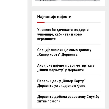
Најновије вијести
Ученике ће дочекати модерне
учионице, кабинети и ново
игралиште
Специјална акција само данас у
„Хипер корту“ Дервента
Акцијске цијене и овог четвртка у
„Шики маркету“ у Дервенти
Пазарни дан у „Хипер Корту“
Дервента уз акцијске цијене
Дервента добила савремену Службу
хитне помоћи