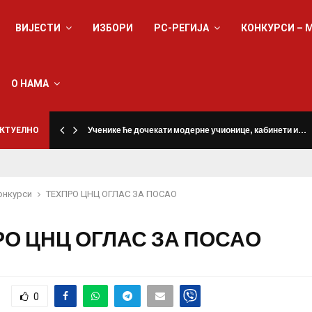
ВИЈЕСТИ
ИЗБОРИ
РС-РЕГИЈА
КОНКУРСИ – 
О НАМА
КТУЕЛНО
Ученике ће дочекати модерне учионице, кабинети и…
онкурси
ТЕХПРО ЦНЦ ОГЛАС ЗА ПОСАО
РО ЦНЦ ОГЛАС ЗА ПОСАО
0