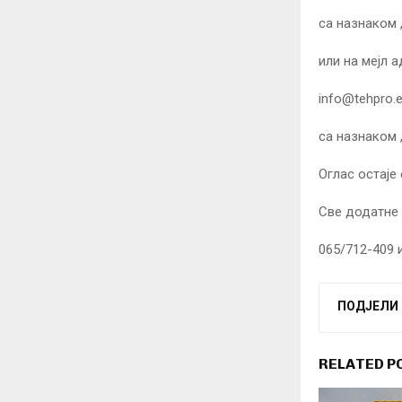
са назнаком 
или на мејл а
info@tehpro.
са назнаком 
Оглас остаје
Све додатне 
065/712-409 
ПОДЈЕЛИ
RELATED P