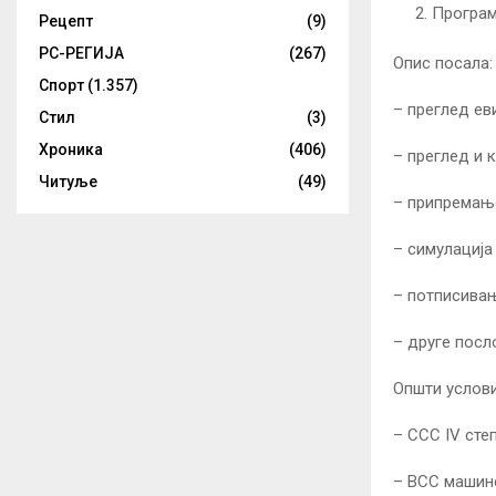
Програм
Рецепт
(9)
РС-РЕГИЈА
(267)
Опис посала:
Спорт
(1.357)
– преглед ев
Стил
(3)
Хроника
(406)
– преглед и 
Читуље
(49)
– припремањ
– симулација
– потписивањ
– друге посл
Општи услови
– ССС IV сте
– ВСС машинс