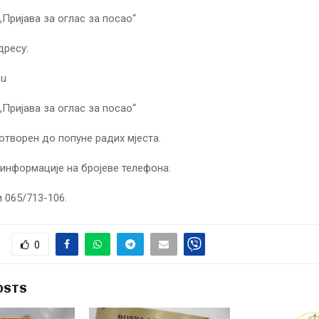
„Пријава за оглас за посао“
дресу:
eu
„Пријава за оглас за посао“
 отворен до попуне радих мјеста.
информације на бројеве телефона:
и 065/713-106.
0
OSTS