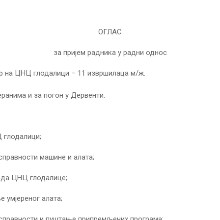
ОГЛАС
за пријем радника у радни однос
р на ЦНЦ глодалици – 11 извршилаца м/ж.
еранима и за погон у Дервенти.
 глодалици;
справности машине и алата;
ада ЦНЦ глодалице;
 умјереног алата;
справности и пуштање припремљених програма;