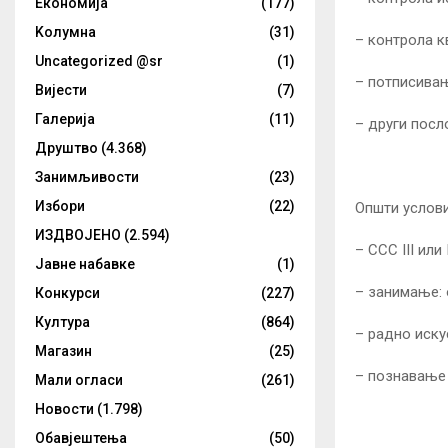
Eкономија
(177)
Kолумнa
(31)
– контрола к
Uncategorized @sr
(1)
– потписивањ
Вијести
(7)
Галерија
(11)
– други посл
Друштво
(4.368)
Занимљивости
(23)
Избори
(22)
Општи услови
ИЗДВОЈЕНО
(2.594)
– ССС III или 
Јавне набавке
(1)
– занимање: 
Конкурси
(227)
Култура
(864)
– радно иску
Магазин
(25)
– познавање 
Мали огласи
(261)
Новости
(1.798)
Обавјештења
(50)