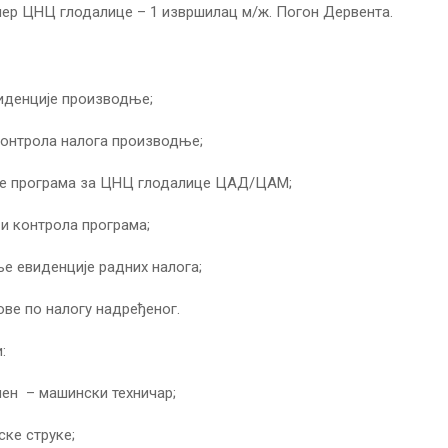
ер ЦНЦ глодалице – 1 извршилац м/ж. Погон Дервента.
иденције производње;
контрола налога производње;
е програма за ЦНЦ глодалице ЦАД/ЦАМ;
 и контрола програма;
е евиденције радних налога;
ове по налогу надређеног.
:
пен – машински техничар;
ке струке;