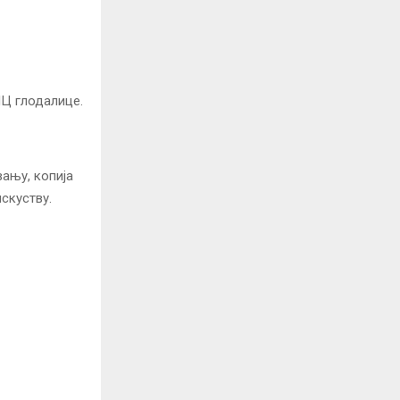
НЦ глодалице.
ању, копија
искуству.