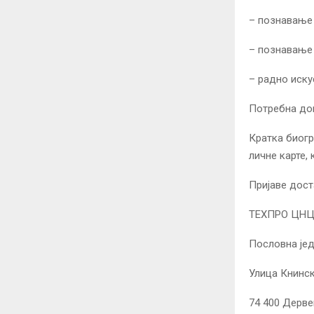
– познавање 
– познавање 
– радно иску
Потребна док
Кратка биогр
личне карте, 
Пријаве дост
ТЕХПРО ЦНЦ 
Пословна јед
Улица Книнск
74 400 Дерве