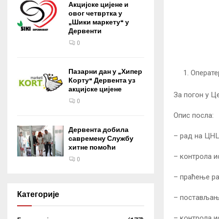
Акцијске цијене и
овог четвртка у
„Шики маркету“ у
Дервенти
0
Пазарни дан у „Хипер
Операте
Корту“ Дервента уз
акцијске цијене
За погон у Ц
0
Опис посла:
Дервента добила
– рад на ЦНЦ
савремену Службу
хитне помоћи
– контрола и
0
– праћење р
Категорије
– постављање
– контрола и