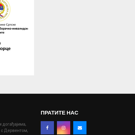
а
борце
ПРАТИТЕ НАС
м догађајима,
у с Дервентом,