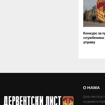
Конкурс за п
службеника 
управу
О НАМА
Циљ листа је 
људима и поја