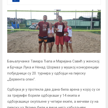
Бањалучанке Тамара Ђапа и Маријана Савић у женској
и Брчаци Лука и Ненад Шормаз у мушкој конкуренцији
побједници су 20. турнира у одбојци на пијеску
„Дервента опен“.
Одбојка је у протекла два дана била арена у којој су се
за тријумфе борили одбојкаши у 14 екипа и
одбојкашице окупљене у четири екипе, а мечеви су на
пијеску уз Укрину били и више него узбудљиви.