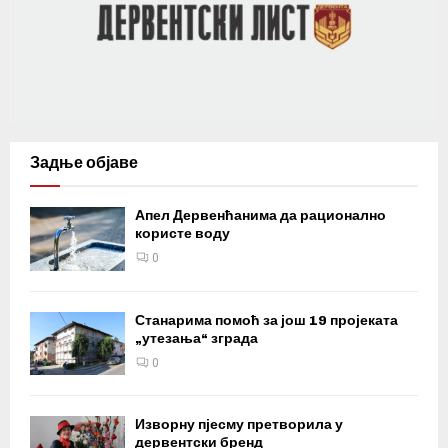
Задње објаве
Апел Дервенћанима да рационално
користе воду
0
Станарима помоћ за још 19 пројеката
„утезања“ зграда
0
Изворну пјесму претворила у
дервентски бренд