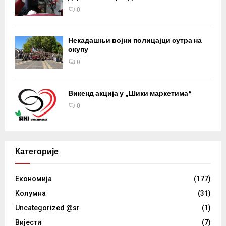
0
Некадашњи војни полицајци сутра на
окупу
0
Викенд акција у „Шики маркетима“
0
Категорије
Eкономија
(177)
Kолумнa
(31)
Uncategorized @sr
(1)
Вијести
(7)