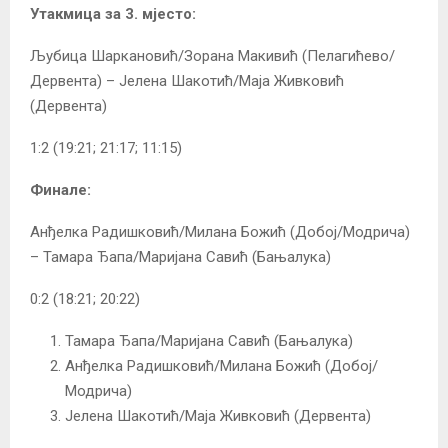
Утакмица за 3. мјесто:
Љубица Шаркановић/Зорана Макивић (Пелагићево/
Дервента) – Јелена Шакотић/Маја Живковић
(Дервента)
1:2 (19:21; 21:17; 11:15)
Финале:
Анђелка Радишковић/Милана Божић (Добој/Модрича)
– Тамара Ђапа/Маријана Савић (Бањалука)
0:2 (18:21; 20:22)
Тамара Ђапа/Маријана Савић (Бањалука)
Анђелка Радишковић/Милана Божић (Добој/
Модрича)
Јелена Шакотић/Маја Живковић (Дервента)