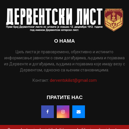
О НАМА
Циљ листа је правовремено, објективно и истинито
информисање јавности о свим догађајима, људима и појавама
из Дервенте и догађајима, људима и појавама које имају везу с
Дервентом, односно са њеним становницима.
Контакт:
derventskilist@gmail.com
ПРАТИТЕ НАС