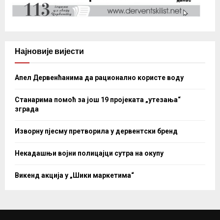
Најновије вијести
Апел Дервенћанима да рационално користе воду
Станарима помоћ за још 19 пројеката „утезања“
зграда
Изворну пјесму претворила у дервентски бренд
Некадашњи војни полицајци сутра на окупу
Викенд акција у „Шики маркетима“