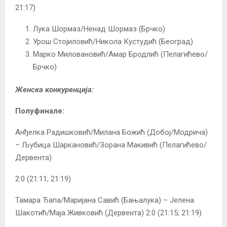
21:17)
Лука Шормаз/Ненад Шормаз (Брчко)
Урош Стојиловић/Никола Кустудић (Београд)
Марко Миловановић/Амар Бродлић (Пелагићево/
Брчко)
Женска конкуренција:
Полуфинале:
Анђелка Радишковић/Милана Божић (Добој/Модрича)
– Љубица Шаркановић/Зорана Макивић (Пелагићево/
Дервента)
2:0 (21:11; 21:19)
Тамара Ђапа/Маријана Савић (Бањалука) – Јелена
Шакотић/Маја Живковић (Дервента) 2:0 (21:15; 21:19)