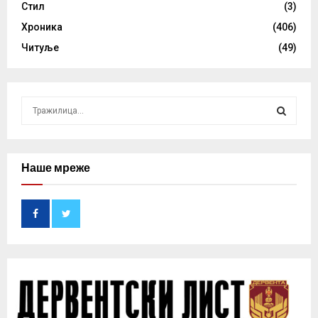
Стил
(3)
Хроника
(406)
Читуље
(49)
S
e
a
S
r
c
Наше мреже
E
h
f
A
o
r
R
:
C
H