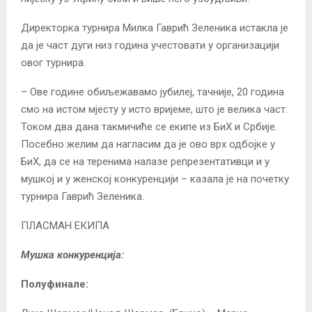
Директорка турнира Милка Гаврић Зеленика истакла је
да је част дуги низ година учестовати у организацији
овог турнира.
– Ове године обиљежавамо јубилеј, тачније, 20 година
смо на истом мјесту у исто вријеме, што је велика част.
Током два дана такмичиће се екипе из БиХ и Србије.
Посебно желим да нагласим да је ово врх одбојке у
БиХ, да се на теренима налазе репрезентативци и у
мушкој и у женској конкуренцији – казала је на почетку
турнира Гаврић Зеленика.
ПЛАСМАН ЕКИПА
Мушка конкуренција:
Полуфинале: