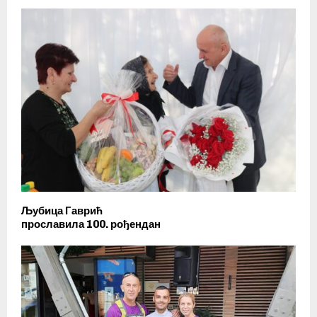
Љубица Гаврић
прославила 100. рођендан