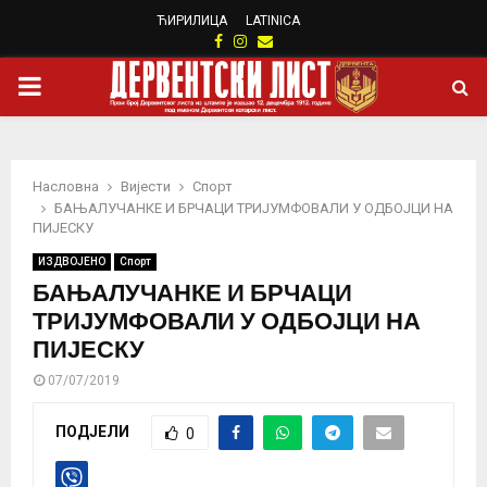
ЋИРИЛИЦА
LATINICA
Facebook
Instagram
Email
PRIMARY
MENU
Насловна
Вијести
Спорт
БАЊАЛУЧАНКЕ И БРЧАЦИ ТРИЈУМФОВАЛИ У ОДБОЈЦИ НА
ПИЈЕСКУ
ИЗДВОЈЕНО
Спорт
БАЊАЛУЧАНКЕ И БРЧАЦИ
ТРИЈУМФОВАЛИ У ОДБОЈЦИ НА
ПИЈЕСКУ
07/07/2019
ПОДЈЕЛИ
0