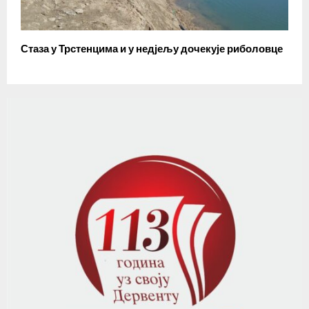
Стаза у Трстенцима и у недјељу дочекује риболовце