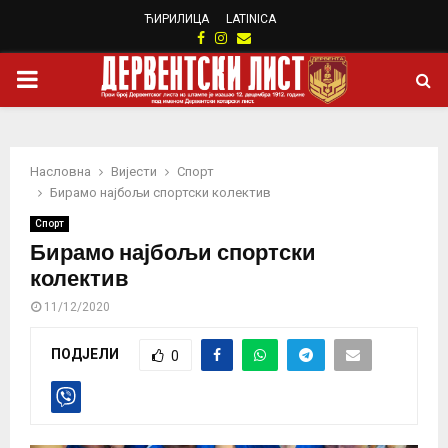
ЋИРИЛИЦА
LATINICA
Facebook
Instagram
Email
PRIMARY
MENU
Насловна
Вијести
Спорт
Бирамо најбољи спортски колектив
Спорт
Бирамо најбољи спортски
колектив
11/12/2020
ПОДЈЕЛИ
0