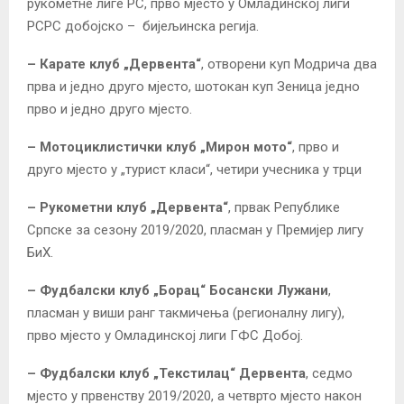
рукометне лиге РС, прво мјесто у Омладинској лиги
РСРС добојско – бијељинска регија.
– Карате клуб „Дервента“
, отворени куп Модрича два
прва и једно друго мјесто, шотокан куп Зеница једно
прво и једно друго мјесто.
– Мотоциклистички клуб „Мирон мото“
, прво и
друго мјесто у „турист класи“, четири учесника у трци
– Рукометни клуб „Дервента“
, првак Републике
Српске за сезону 2019/2020, пласман у Премијер лигу
БиХ.
– Фудбалски клуб „Борац“ Босански Лужани
,
пласман у виши ранг такмичења (регионалну лигу),
прво мјесто у Омладинској лиги ГФС Добој.
– Фудбалски клуб „Текстилац“ Дервента
, седмо
мјесто у првенству 2019/2020, а четврто мјесто након