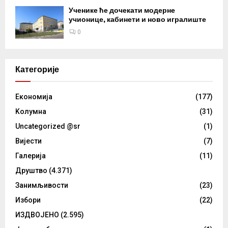
Ученике ће дочекати модерне
учионице, кабинети и ново игралиште
0
Категорије
Eкономија
(177)
Kолумнa
(31)
Uncategorized @sr
(1)
Вијести
(7)
Галерија
(11)
Друштво
(4.371)
Занимљивости
(23)
Избори
(22)
ИЗДВОЈЕНО
(2.595)