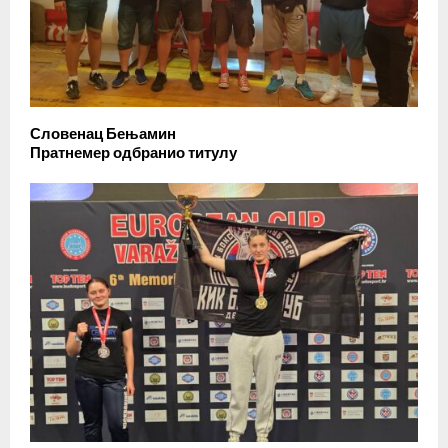
Словенац Бењамин
Пратнемер одбранио титулу