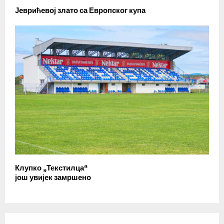
Јеврићевој злато са Европског купа
Клупко „Текстилца“
још увијек замршено