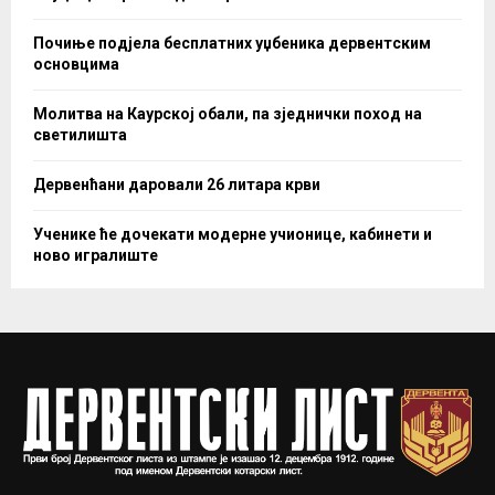
Почиње подјела бесплатних уџбеника дервентским
основцима
Молитва на Каурској обали, па зједнички поход на
светилишта
Дервенћани даровали 26 литара крви
Ученике ће дочекати модерне учионице, кабинети и
ново игралиште