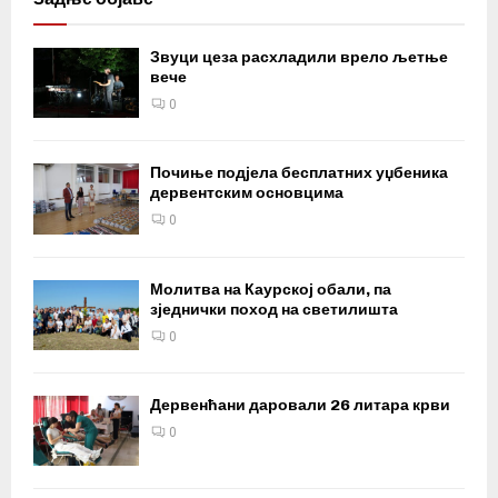
Звуци цеза расхладили врело љетње
вече
0
Почиње подјела бесплатних уџбеника
дервентским основцима
0
Молитва на Каурској обали, па
зједнички поход на светилишта
0
Дервенћани даровали 26 литара крви
0