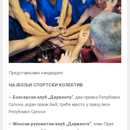
Представљамо кандидате:
НАЈБОЉИ СПОРТСКИ КОЛЕКТИВ
– Боксерски клуб „Дервента“
, два првака Републике
Српске, један првак БиХ, треће мјесто у првој лиги
Републике Српске.
– Женски рукометни клуб „Дервента“
, члан Прве