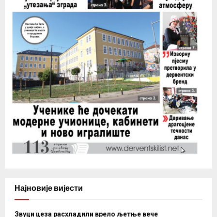
Најновије вијести
Звуци цеза расхладили врело љетње вече