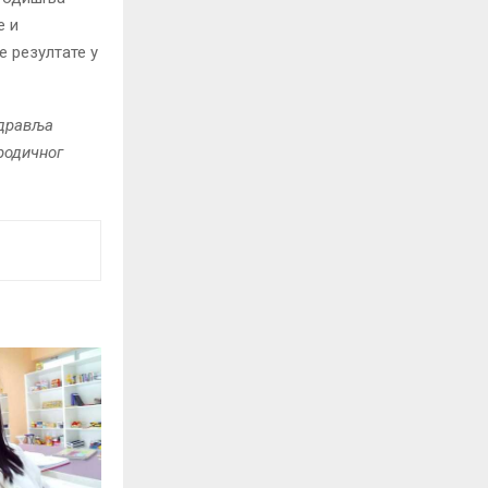
е и
е резултате у
здравља
родичног