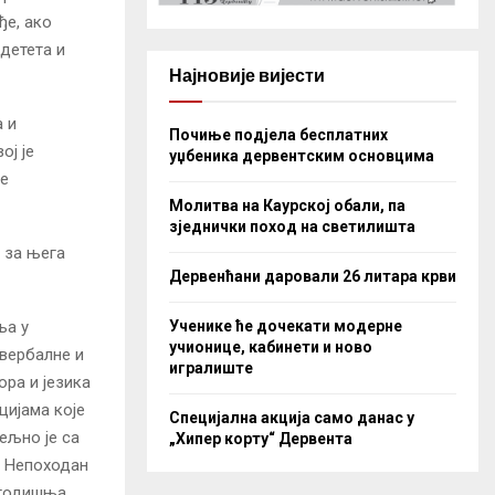
ђе, ако
 детета и
Најновије вијести
а и
Почиње подјела бесплатних
ој је
уџбеника дервентским основцима
ше
Молитва на Каурској обали, па
зједнички поход на светилишта
е за њега
Дервенћани даровали 26 литара крви
ња у
Ученике ће дочекати модерне
учионице, кабинети и ново
 вербалне и
игралиште
ора и језика
цијама које
Специјална акција само данас у
ељно је са
„Хипер корту“ Дервента
. Непоходан
гогодишња