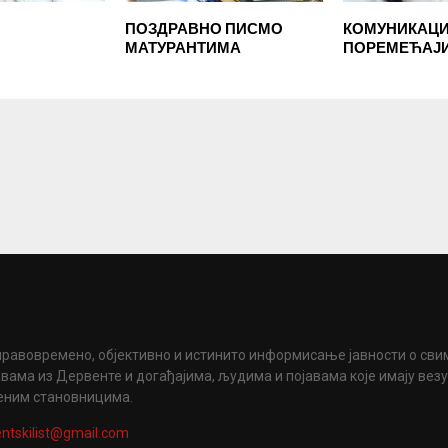
ПОЗДРАВНО ПИСМО
КОМУНИКАЦИ
МАТУРАНТИМА
ПОРЕМЕЋАЈ
правовремено, објективно и истинито информисање јавности о сви
вама из Дервенте и догађајима, људима и појавама које имају вез
еним становницима.
ntskilist@gmail.com