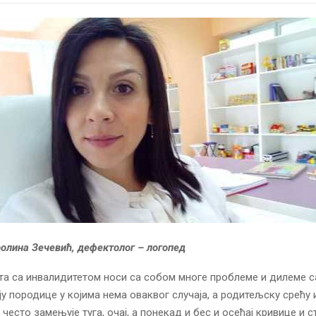
олина Зечевић, дефектолог – логопед
а са инвалидитетом носи са собом многе проблеме и дилеме са
ју породице у којима нема оваквог случаја, а родитељску срећу
често замењује туга, очај, а понекад и бес и осећај кривице и с