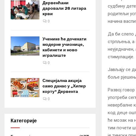
Дервенћани
судбину дете
даровали 26 литара
родитељи усп
крви
начина васпи
0
Да би слепо 
Ученике ће дочекати
стрпљења, а 
модерне учионице,
неуједначен, 
кабинети и ново
игралиште
стимулације.
0
Јављају се д
боље рјешењ
Специјална акција
само данас у „Хипер
Развој говор
корту“ Дервента
употреби сег
0
невербалне к
код деце ошт
ће мозак на 
Категорије
тим почети ш
је тимски пр