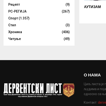
Рецепт
(9)
АУТИЗАМ
РС-РЕГИЈА
(267)
Спорт
(1.357)
Стил
(3)
Хроника
(406)
Читуље
(49)
О НАМА
Циљ листа је 
људима и поја
односно са њ
Контакт:
derve