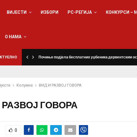
ВИЈЕСТИ
ИЗБОРИ
РС-РЕГИЈА
КОНКУРСИ – 
О НАМА
КТУЕЛНО
Почиње подјела бесплатних уџбеника дервентским о
ијести
Kолумнa
ВИД И РАЗВОЈ ГОВОРА
 РАЗВОЈ ГОВОРА
0