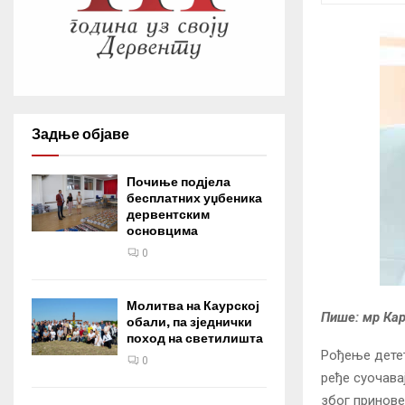
Задње објаве
Почиње подјела
бесплатних уџбеника
дервентским
основцима
0
Молитва на Каурској
Пише: мр Кар
обали, па зједнички
поход на светилишта
Рођење детет
0
ређе суочава
због принове 