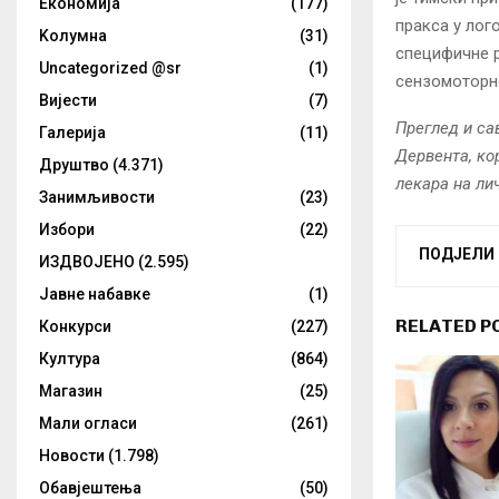
Eкономија
(177)
пракса у лог
Kолумнa
(31)
специфичне р
Uncategorized @sr
(1)
сензомоторно
Вијести
(7)
Преглед и са
Галерија
(11)
Дервента, ко
Друштво
(4.371)
лекара на лич
Занимљивости
(23)
Избори
(22)
ПОДЈЕЛИ
ИЗДВОЈЕНО
(2.595)
Јавне набавке
(1)
RELATED P
Конкурси
(227)
Култура
(864)
Магазин
(25)
Мали огласи
(261)
Новости
(1.798)
Обавјештења
(50)