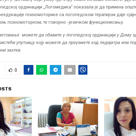
опедској ординацији „Логомедика“ показала је да примена општ
еедукације психомоторике са логопедском терапијом даје сјајн
м, психомоторном, те говорно -језичком функционисању.
ветовање можете да обавите у логопедској ординацији у Дому 
ристећи упутницу коју можете да преузмете код педијатра или по
ни захтев.
0
OSTS