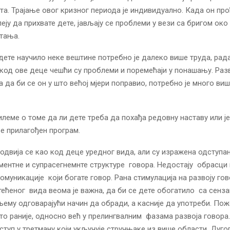
та. Трајање овог кризног периода је индивидуално. Када он про
еју да прихвате дете, јављају се проблеми у вези са бригом око
тања.
дете научило неке вештине потребно је далеко више труда, рад
код ове деце чешћи су проблеми и поремећаји у понашању. Разв
а да би се он у што већој мјери поправио, потребно је много ви
илеме о томе да ли дете треба да похађа редовну наставу или ј
е прилагођен програм.
 одвија се као код деце уредног вида, али су изражена одступа
ментне и супрасегнемнте структуре говора. Недостају обрасци
омуникације који богате говор. Рана стимулација на развоју гов
ећеног вида веома је важна, да би се дете обогатило са сенза
њему одговарајући начин да обради, а касније да употреби. Пож
то раније, односно већ у прелингвалним фазама развоја говора
иступ у третману који укључује стручњаке из више области. Ду