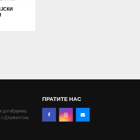
ЈСКИ
И
ПРАТИТЕ НАС
м догађајима,
у с Дервентом,