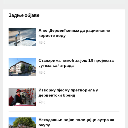
Задње објаве
Апел Дервенћанима да рационално
користе воду
0
Станарима помоћ за још 19 пројеката
„утезања“ зграда
0
Изворну пјесму претворила у
дервентски бренд
0
Некадашњи војни полицајци сутра на
окупу