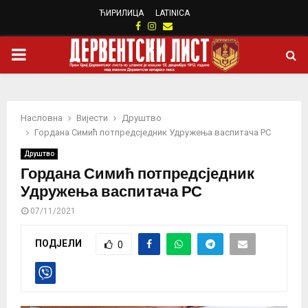
ЋИРИЛИЦА
LATINICA
Facebook
Instagram
Email
PRIMARY
MENU
Насловна
Вијести
Друштво
Гордана Симић потпредсједник Удружења васпитача РС
Друштво
Гордана Симић потпредсједник
Удружења васпитача РС
07/11/2021
ПОДЈЕЛИ
0