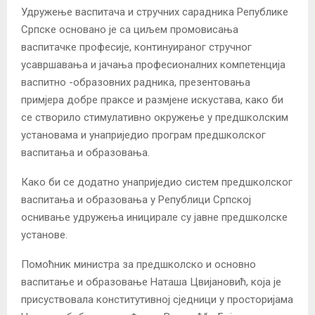
Удружење васпитача и стручних сарадника Републике
Српске основано је са циљем промовисања
васпитачке професије, континуираног стручног
усавршавања и јачања професионалних компетенција
васпитно -образовних радника, презентовања
примјера добре праксе и размјене искустава, како би
се створило стимулативно окружење у предшколским
установама и унаприједио програм предшколског
васпитања и образовања.
Како би се додатно унаприједио систем предшколског
васпитања и образовања у Републици Српској
оснивање удружења иницирале су јавне предшколске
установе.
Помоћник министра за предшколско и основно
васпитање и образовање Наташа Цвијановић, која је
присуствовала конститутивној сједници у просторијама