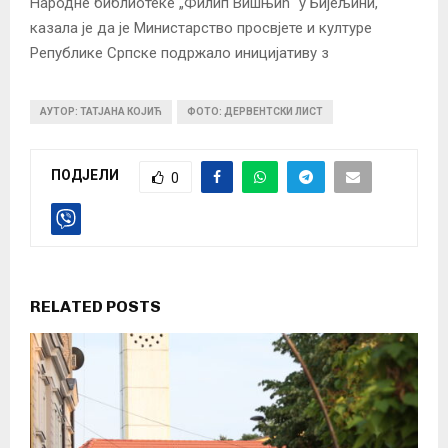
Народне библиотеке „Филип Вишњић“ у Бијељини,
казала је да је Министарство просвјете и културе
Републике Српске подржало иницијативу з
АУТОР: ТАТЈАНА КОЈИЋ
ФОТО: ДЕРВЕНТСКИ ЛИСТ
ПОДЈЕЛИ
0
RELATED POSTS