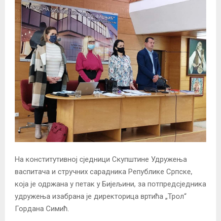
На конститутивној сједници Скупштине Удружења
васпитача и стручних сарадника Републике Српске,
која је одржана у петак у Бијељини, за потпредсједника
удружења изабрана је директорица вртића „Трол“
Гордана Симић.