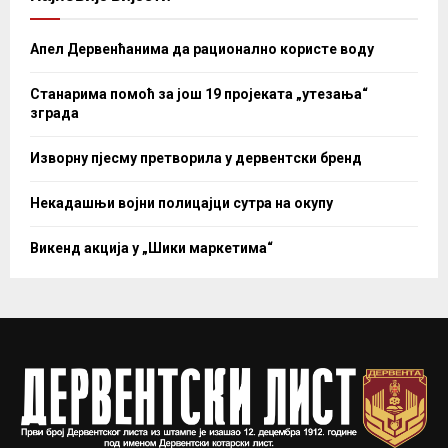
Апел Дервенћанима да рационално користе воду
Станарима помоћ за још 19 пројеката „утезања“
зграда
Изворну пјесму претворила у дервентски бренд
Некадашњи војни полицајци сутра на окупу
Викенд акција у „Шики маркетима“