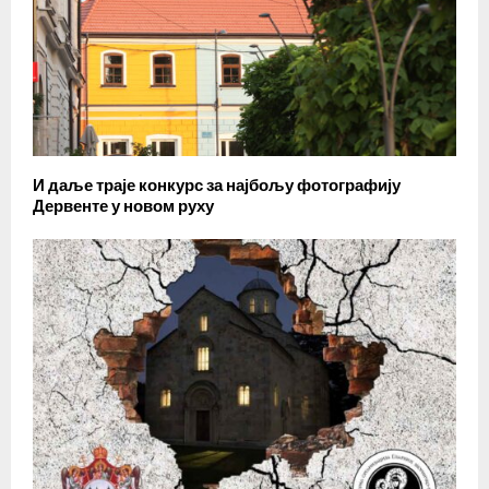
И даље траје конкурс за најбољу фотографију
Дервенте у новом руху