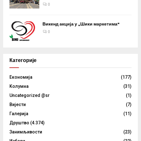
0
Викенд акција у „Шики маркетима“
0
Категорије
Eкономија
(177)
Kолумнa
(31)
Uncategorized @sr
(1)
Вијести
(7)
Галерија
(11)
Друштво
(4.374)
Занимљивости
(23)