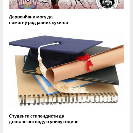
Дервенћани могу да
помогну рад јавних кухиња
Студенти стипендисти да
доставе потврду о упису године