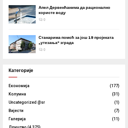
Апел Дервенћанима да рационално
користе воду
0
Станарима помоћ за још 19 пројеката
„утезања“ зграда
0
Категорије
Eкономија
(177)
Kолумнa
(31)
Uncategorized @sr
(1)
Вијести
(7)
Галерија
(11)
Друштво
(4.375)