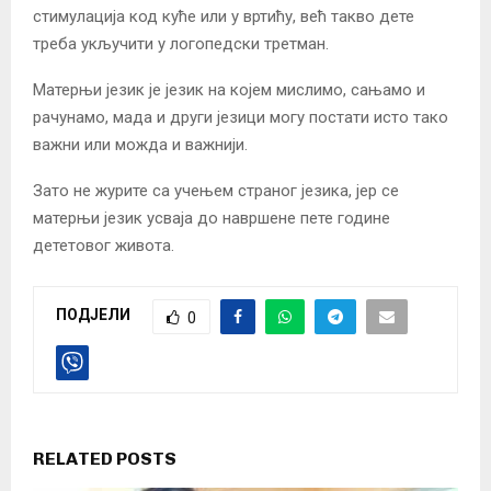
стимулација код куће или у вртићу, већ такво дете
треба укључити у логопедски третман.
Матерњи језик је језик на којем мислимо, сањамо и
рачунамо, мада и други језици могу постати исто тако
важни или можда и важнији.
Зато не журите са учењем страног језика, јер се
матерњи језик усваја до навршене пете године
дететовог живота.
ПОДЈЕЛИ
0
RELATED POSTS