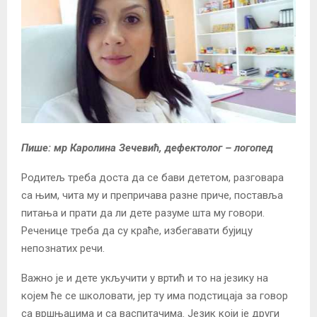
Пише: мр Каролина Зечевић, дефектолог – логопед
Родитељ треба доста да се бави дететом, разговара
са њим, чита му и препричава разне приче, поставља
питања и прати да ли дете разуме шта му говори.
Реченице треба да су краће, избегавати бујицу
непознатих речи.
Важно је и дете укључити у вртић и то на језику на
којем ће се школовати, јер ту има подстицаја за говор
са вршњацима и са васпитачима. Језик који је други