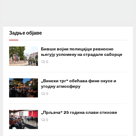
Задње објаве
Бивши војни полицајци ревносно
његују успомену на страдале саборце
0
„Вински трг“ обећава фине окусе и
угодну атмосферу
0
„Прљача“ 25 година слави стихове
0