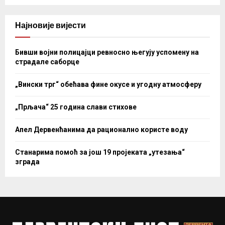
Најновије вијести
Бивши војни полицајци ревносно његују успомену на
страдале саборце
„Вински трг“ обећава фине окусе и угодну атмосферу
„Прљача“ 25 година слави стихове
Апел Дервенћанима да рационално користе воду
Станарима помоћ за још 19 пројеката „утезања“
зграда