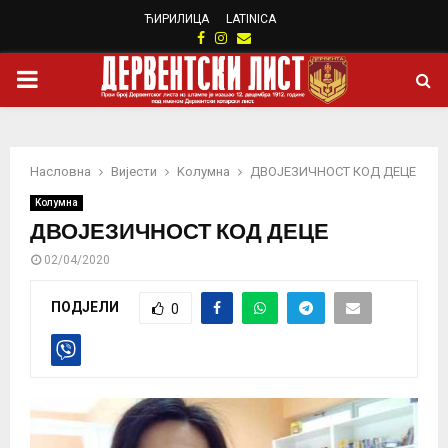
ЋИРИЛИЦА
LATINICA
Facebook
Instagram
Email
PRIMARY
MENU
Насловна
Вијести
Kолумнa
ДВОЈЕЗИЧНОСТ КОД ДЕЦЕ
Kолумнa
ДВОЈЕЗИЧНОСТ КОД ДЕЦЕ
02/04/2020
ПОДЈЕЛИ
0