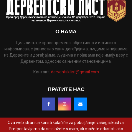
О НАМА
Циљ листа је правовремено, објективно и истинито
информисање јавности о свим догађајима, људима и појавама
из Дервенте и догађајима, људима и појавама које имају везу с
Дервентом, односно са њеним становницима.
Контакт:
derventskilist@gmail.com
ПРАТИТЕ НАС
Ova web stranica koristi kolačiće za poboljšanje vašeg iskustva.
Pretpostavljamo da se slažete s ovim, ali možete odustati ako
@2022 - www.derventskilist.net. Сва права задржана. Дизајнирао и развио