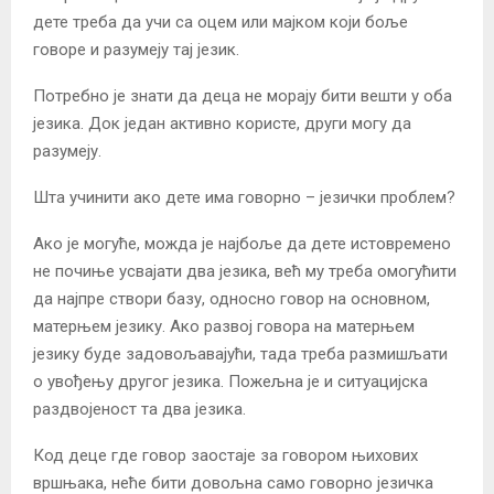
дете треба да учи са оцем или мајком који боље
говоре и разумеју тај језик.
Потребно је знати да деца не морају бити вешти у оба
језика. Док један активно користе, други могу да
разумеју.
Шта учинити ако дете има говорно – језички проблем?
Ако је могуће, можда је најбоље да дете истовремено
не почиње усвајати два језика, већ му треба омогућити
да најпре створи базу, односно говор на основном,
матерњем језику. Ако развој говора на матерњем
језику буде задовољавајући, тада треба размишљати
о увођењу другог језика. Пожељна је и ситуацијска
раздвојеност та два језика.
Код деце где говор заостаје за говором њихових
вршњака, неће бити довољна само говорно језичка