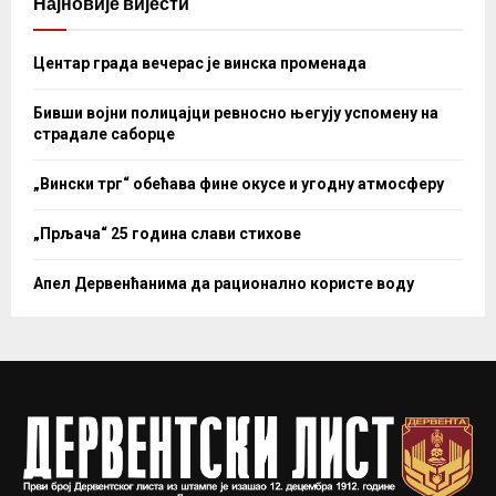
Најновије вијести
Центар града вечерас је винска променада
Бивши војни полицајци ревносно његују успомену на
страдале саборце
„Вински трг“ обећава фине окусе и угодну атмосферу
„Прљача“ 25 година слави стихове
Апел Дервенћанима да рационално користе воду