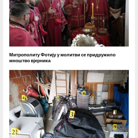
Митрополиту Фотију у молитви се придружило
мноштво вјерника