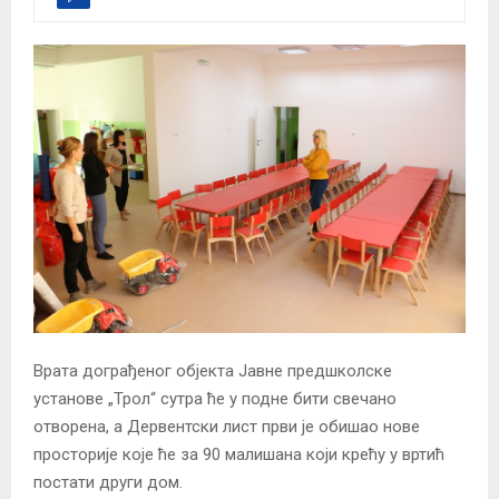
Врата дограђеног објекта Јавне предшколске
установе „Трол“ сутра ће у подне бити свечано
отворена, а Дервентски лист први је обишао нове
просторије које ће за 90 малишана који крећу у вртић
постати други дом.