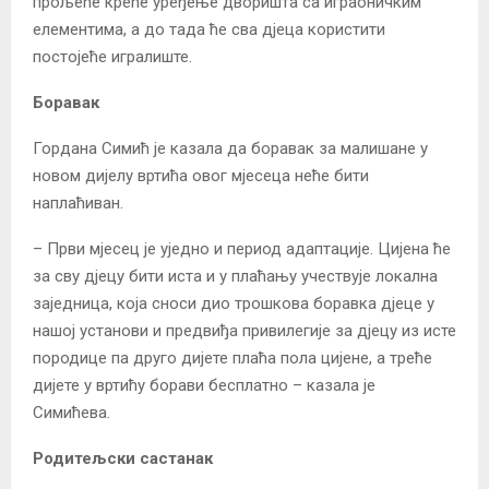
прољеће креће уређење дворишта са играоничким
елементима, а до тада ће сва дјеца користити
постојеће игралиште.
Боравак
Гордана Симић је казала да боравак за малишане у
новом дијелу вртића овог мјесеца неће бити
наплаћиван.
– Први мјесец је уједно и период адаптације. Цијена ће
за сву дјецу бити иста и у плаћању учествује локална
заједница, која сноси дио трошкова боравка дјеце у
нашој установи и предвиђа привилегије за дјецу из исте
породице па друго дијете плаћа пола цијене, а треће
дијете у вртићу борави бесплатно – казала је
Симићева.
Родитељски састанак