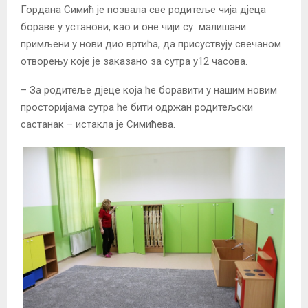
Гордана Симић је позвала све родитеље чија дјеца
бораве у установи, као и оне чији су малишани
примљени у нови дио вртића, да присуствују свечаном
отворењу које је заказано за сутра у12 часова.
– За родитеље дјеце која ће боравити у нашим новим
просторијама сутра ће бити одржан родитељски
састанак – истакла је Симићева.