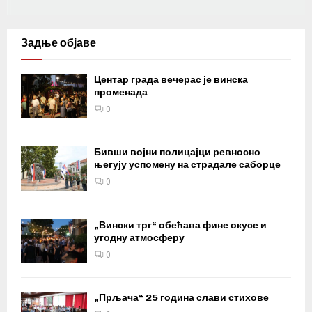
Задње објаве
Центар града вечерас је винска
променада
0
Бивши војни полицајци ревносно
његују успомену на страдале саборце
0
„Вински трг“ обећава фине окусе и
угодну атмосферу
0
„Прљача“ 25 година слави стихове