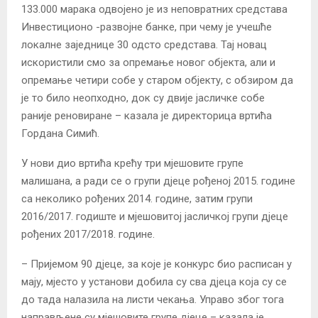
133.000 марака одвојено је из неповратних средстава
Инвестиционо -развојне банке, при чему је учешће
локалне заједнице 30 одсто средстава. Тај новац
искористили смо за опремање новог објекта, али и
опремање четири собе у старом објекту, с обзиром да
је то било неопходно, док су двије јасличке собе
раније реновиране – казала је директорица вртића
Гордана Симић.
У нови дио вртића крећу три мјешовите групе
малишана, а ради се о групи дјеце рођеној 2015. године
са неколико рођених 2014. године, затим групи
2016/2017. годиште и мјешовитој јасличкој групи дјеце
рођених 2017/2018. године.
– Пријемом 90 дјеце, за које је конкурс био расписан у
мају, мјесто у установи добила су сва дјеца која су се
до тада налазила на листи чекања. Управо због тога
направљене су мјешовите групе дјеце – казала је