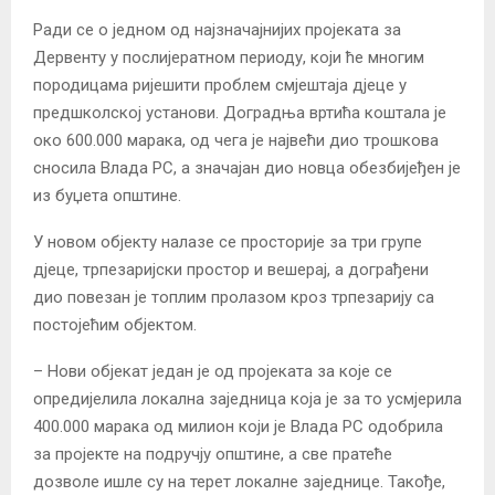
Ради се о једном од најзначајнијих пројеката за
Дервенту у послијератном периоду, који ће многим
породицама ријешити проблем смјештаја дјеце у
предшколској установи. Доградња вртића коштала је
око 600.000 марака, од чега је највећи дио трошкова
сносила Влада РС, а значајан дио новца обезбијеђен је
из буџета општине.
У новом објекту налазе се просторије за три групе
дјеце, трпезаријски простор и вешерај, а дограђени
дио повезан је топлим пролазом кроз трпезарију са
постојећим објектом.
– Нови објекат један је од пројеката за које се
опредијелила локална заједница која је за то усмјерила
400.000 марака од милион који је Влада РС одобрила
за пројекте на подручју општине, а све пратеће
дозволе ишле су на терет локалне заједнице. Такође,