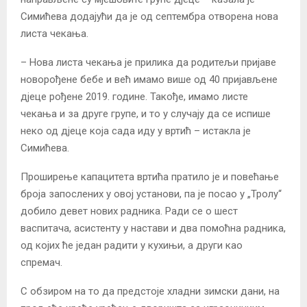
Симићева додајући да је од септембра отворена нова
листа чекања.
– Нова листа чекања је прилика да родитељи пријаве
новорођене бебе и већ имамо више од 40 пријављене
дјеце рођене 2019. године. Такође, имамо листе
чекања и за друге групе, и то у случају да се испише
неко од дјеце која сада иду у вртић – истакла је
Симићева.
Проширење капацитета вртића пратило је и повећање
броја запослених у овој установи, па је посао у „Тролу“
добило девет нових радника. Ради се о шест
васпитача, асистенту у настави и два помоћна радника,
од којих ће један радити у кухињи, а други као
спремач.
С обзиром на то да предстоје хладни зимски дани, на