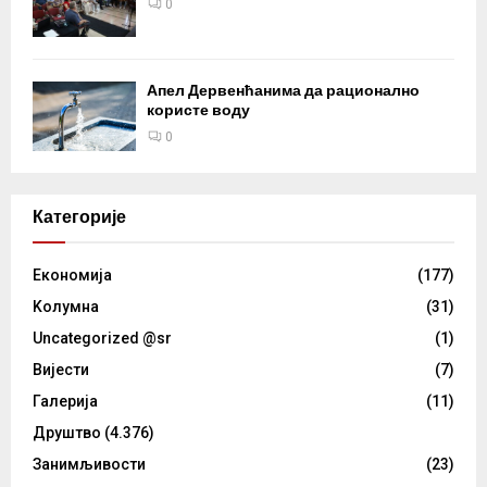
0
Апел Дервенћанима да рационално
користе воду
0
Категорије
Eкономија
(177)
Kолумнa
(31)
Uncategorized @sr
(1)
Вијести
(7)
Галерија
(11)
Друштво
(4.376)
Занимљивости
(23)