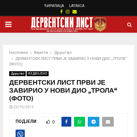
ЋИРИЛИЦА
LATINICA
Facebook
Instagram
Email
PRIMARY
MENU
Насловна
Вијести
Друштво
ДЕРВЕНТСКИ ЛИСТ ПРВИ ЈЕ ЗАВИРИО У НОВИ ДИО „ТРОЛА“
(ФОТО)
Друштво
ИЗДВОЈЕНО
ДЕРВЕНТСКИ ЛИСТ ПРВИ ЈЕ
ЗАВИРИО У НОВИ ДИО „ТРОЛА“
(ФОТО)
23/10/2019
ПОДЈЕЛИ
0