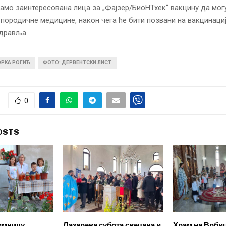
амо заинтересована лица за „Фајзер/БиоНТхек“ вакцину да могу
 породичне медицине, након чега ће бити позвани на вакцинаци
здравља.
ОРКА РОГИЋ
ФОТО: ДЕРВЕНТСКИ ЛИСТ
0
OSTS
имницу
Лазарева субота свечана и
Храм на Врби