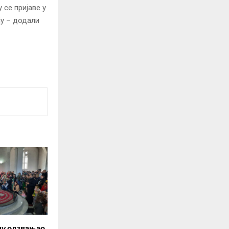
 се пријаве у
ју – додали
цу одзвањао