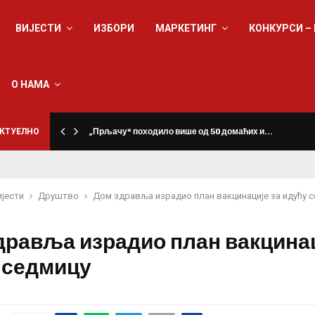
ВИЈЕСТИ
ИЗБОРИ
МАРКЕТИНГ
КОНКУРСИ –
О НАМА
КТУЕЛНО
„Прљачу“ походило више од 50 домаћих и…
ијести
Друштво
Дом здравља израдио план вакцинације за идућу 
дравља израдио план вакцинац
 седмицу