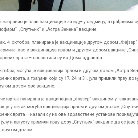
направио је план вакцинације за идучу седмицу, а грађанима с
инофарм“, „Спутњик“ и „Астра Зенека“ вакцине.
ак, 4. октобра, планирана је вакцинације другом дозом „Фајзер“
термине, као и вакцинација првом и другом дозом вакцине „Син
орених врата – саопштили су из Дома здравља.
 октобра, могућа је вакцинација првом и другом дозом „Астра Зе
ених врата, а грађани који су 17, 24. и 31. јула примили прву доз
ругом дозом ове вакцине.
и четвртак панирана је вакцинација „Фајзер“ вакцином у заказан
ок је у петак могућа вакцинација првом и другом дозом „Спутњи
рених врата – казали су из ове здравствене установе позивајућ
ну, јулу и августу примили прву дозу „Спутњик“ вакцине да се јаве
 другом дозом.