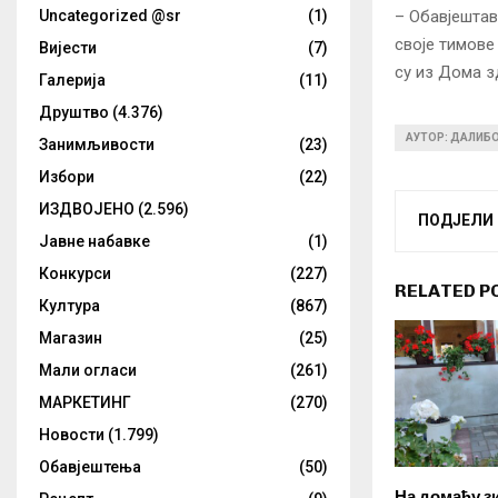
Uncategorized @sr
(1)
– Обавјештав
своје тимове
Вијести
(7)
су из Дома 
Галерија
(11)
Друштво
(4.376)
АУТОР: ДАЛИБ
Занимљивости
(23)
Избори
(22)
ИЗДВОЈЕНО
(2.596)
ПОДЈЕЛИ
Јавне набавке
(1)
Конкурси
(227)
RELATED P
Култура
(867)
Магазин
(25)
Мали огласи
(261)
МАРКЕТИНГ
(270)
Новости
(1.799)
Обавјештења
(50)
На домаћу з