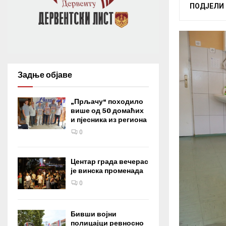
ПОДЈЕЛИ
Задње објаве
„Прљачу“ походило
више од 50 домаћих
и пјесника из региона
0
Центар града вечерас
је винска променада
0
Бивши војни
полицајци ревносно