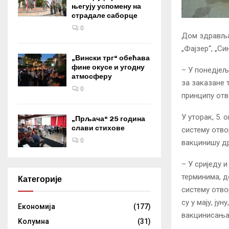
његују успомену на
страдале саборце
0
Дом здравља 
„Фајзер“, „С
„Вински трг“ обећава
фине окусе и угодну
– У понедјељ
атмосферу
за заказане 
0
принципу отв
У уторак, 5.
„Прљача“ 25 година
слави стихове
систему отвор
0
вакцинишу д
– У сриједу 
терминима, д
Категорије
систему отво
су у мају, ју
Eкономија
(177)
вакцинисања
Kолумнa
(31)