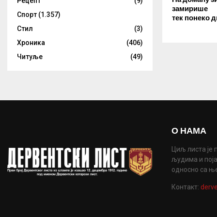
Рецепт
(9)
замирише
Спорт
(1.357)
тек понеко 
Стил
(3)
Хроника
(406)
Читуље
(49)
О НАМА
Циљ листа је 
људима и поја
односно са њ
Контакт:
derve