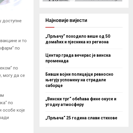
Најновије вијести
у доступне
„Прљачу“ походило више од 50
 вакцине и то
домаћих и пјесника из региона
офарм“ по
Центар града вечерас је винска
променада
неком“ по
Бивши војни полицајци ревносно
у, могу да се
његују успомену на страдале
саборце
им
„Вински трг“ обећава фине окусе и
ка“ по
угодну атмосферу
и особе које
 ради
„Прљача“ 25 година слави стихове