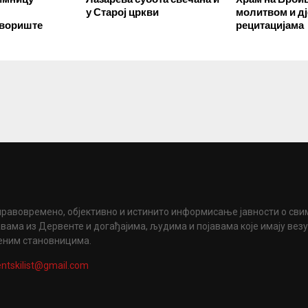
у Старој цркви
молитвом и д
двориште
рецитацијама
правовремено, објективно и истинито информисање јавности о сви
вама из Дервенте и догађајима, људима и појавама које имају вез
еним становницима.
ntskilist@gmail.com