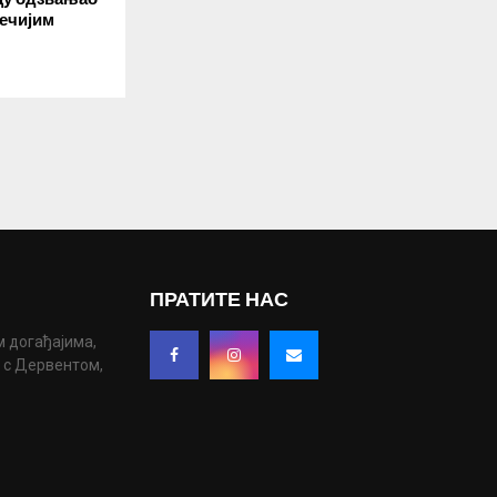
јечијим
ПРАТИТЕ НАС
м догађајима,
у с Дервентом,