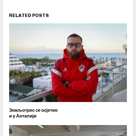
RELATED POSTS
Земљотрес се осјетио
и у Анталији