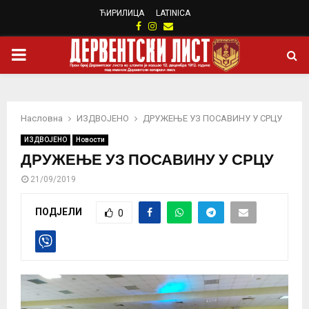
ЋИРИЛИЦА
LATINICA
Facebook
Instagram
Email
PRIMARY
MENU
Насловна
ИЗДВОЈЕНО
ДРУЖЕЊЕ УЗ ПОСАВИНУ У СРЦУ
ИЗДВОЈЕНО
Новости
ДРУЖЕЊЕ УЗ ПОСАВИНУ У СРЦУ
21/09/2019
ПОДЈЕЛИ
0