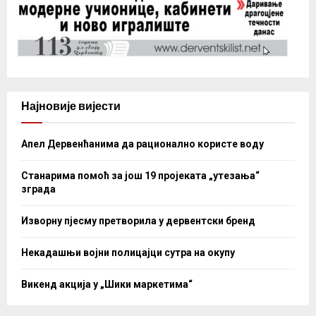
Најновије вијести
Апел Дервенћанима да рационално користе воду
Станарима помоћ за још 19 пројеката „утезања“
зграда
Изворну пјесму претворила у дервентски бренд
Некадашњи војни полицајци сутра на окупу
Викенд акција у „Шики маркетима“