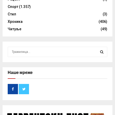
Спорт
(1.357)
Стил
(3)
Хроника
(406)
Читуље
(49)
S
e
a
S
r
c
Наше мреже
E
h
f
A
o
r
R
:
C
H