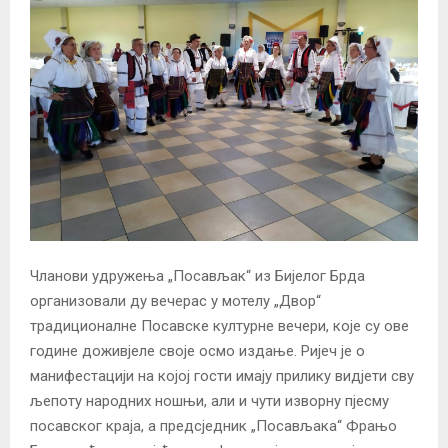
Чланови удружења „Посављак“ из Бијелог Брда
организовали ду вечерас у мотелу „Двор“
традиционалне Посавске културне вечери, које су ове
године доживјеле своје осмо издање. Ријеч је о
манифестацији на којој гости имају прилику видјети сву
љепоту народних ношњи, али и чути изворну пјесму
посавског краја, а предсједник „Посављака“ Фрањо