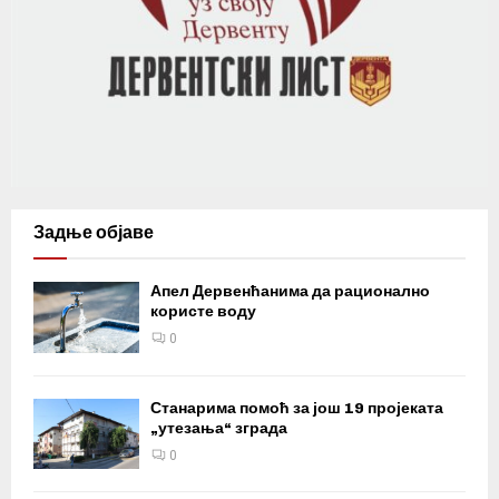
Задње објаве
Апел Дервенћанима да рационално
користе воду
0
Станарима помоћ за још 19 пројеката
„утезања“ зграда
0