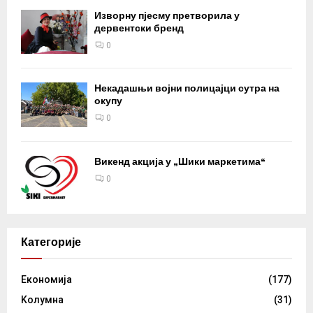
Изворну пјесму претворила у
дервентски бренд
0
Некадашњи војни полицајци сутра на
окупу
0
Викенд акција у „Шики маркетима“
0
Категорије
Eкономија
(177)
Kолумнa
(31)