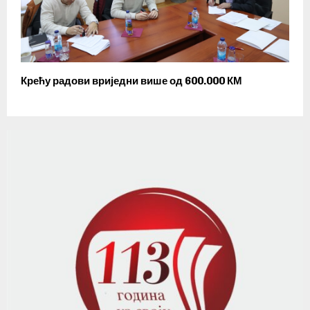
Крећу радови вриједни више од 600.000 КМ