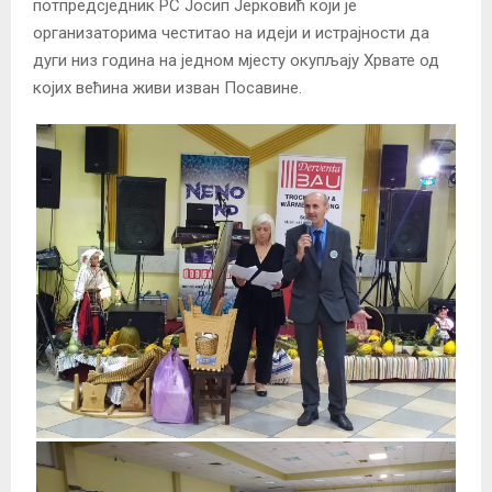
потпредсједник РС Јосип Јерковић који је
организаторима честитао на идеји и истрајности да
дуги низ година на једном мјесту окупљају Хрвате од
којих већина живи изван Посавине.