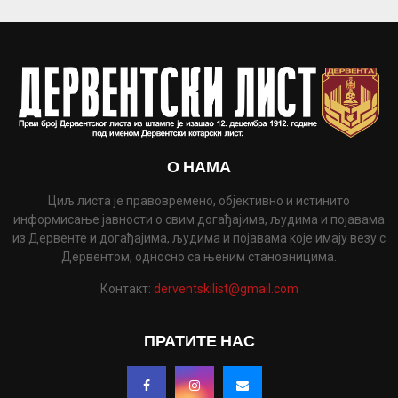
О НАМА
Циљ листа је правовремено, објективно и истинито
информисање јавности о свим догађајима, људима и појавама
из Дервенте и догађајима, људима и појавама које имају везу с
Дервентом, односно са њеним становницима.
Контакт:
derventskilist@gmail.com
ПРАТИТЕ НАС