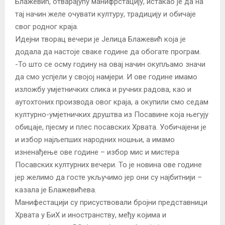
Блажевић, отварајућу манифрстацију, истакао је да на
тај начин желе очувати културу, традицију и обичаје
свог родног краја.
Идејни творац вечери је Јелица Блажевић која је
додала да настоје сваке године да обогате програм.
-То што се осму годину на овај начин окупљамо значи
да смо успјели у својој намјери. И ове године имамо
изложбу умјетничких слика и ручних радова, као и
аутохтоних производа овог краја, а окупили смо седам
културно-умјетничких друштва из Посавине која његују
обицаје, пјесму и плес посавских Хрвата. Уобичајени је
и избор најљепших народних ношњи, а имамо
изненађење ове године – избор мис и мистера
Посавских културних вечери. То је новина ове године
јер желимо да госте укључимо јер они су најбитнији –
казала је Блажевићева.
Манифестацији су присуствовали бројни представници
Хрвата у БиХ и иностранству, међу којима и