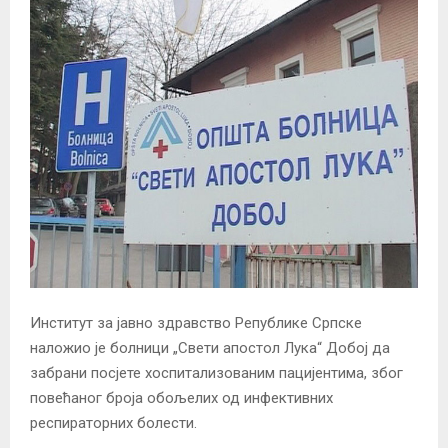
Институт за јавно здравство Републике Српске
наложио је болници „Свети апостол Лука“ Добој да
забрани посјете хоспитализованим пацијентима, због
повећаног броја обољелих од инфективних
респираторних болести.