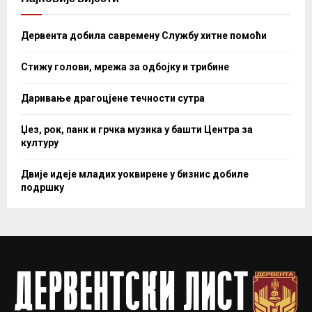
Дервента добила савремену Службу хитне помоћи
Стижу голови, мрежа за одбојку и трибине
Даривање драгоцјене течности сутра
Џез, рок, панк и грчка музика у башти Центра за
културу
Двије идеје младих уоквирене у бизнис добиле
подршку