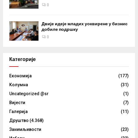
0
Двије идеје младих уоквирене у бизнис
добиле подршку
0
Категорије
Eкономија
(177)
Kолумнa
(31)
Uncategorized @sr
(1)
Вијести
(7)
Галерија
(11)
Друштво
(4.368)
Занимљивости
(23)