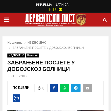
ЋИРИЛИЦА
LATINICA
Facebook
Instagram
Email
PRIMARY
MENU
Насловна
ИЗДВОЈЕНО
ЗАБРАЊЕНЕ ПОСЈЕТЕ У ДОБОЈСКОЈ БОЛНИЦИ
ИЗДВОЈЕНО
Новости
ЗАБРАЊЕНЕ ПОСЈЕТЕ У
ДОБОЈСКОЈ БОЛНИЦИ
31/01/2019
ПОДЈЕЛИ
0