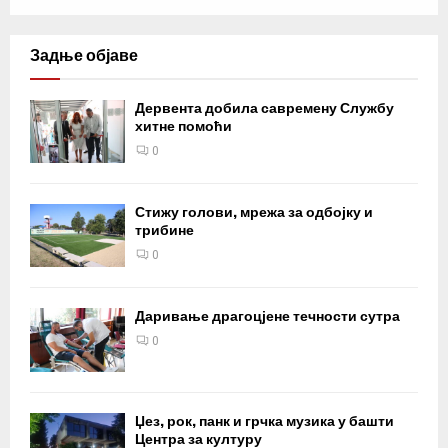
Задње објаве
Дервента добила савремену Службу
хитне помоћи
0
Стижу голови, мрежа за одбојку и
трибине
0
Даривање драгоцјене течности сутра
0
Џез, рок, панк и грчка музика у башти
Центра за културу