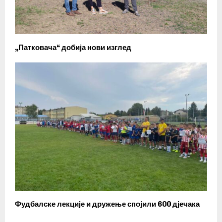
„Патковача“ добија нови изглед
Фудбалске лекције и дружење спојили 600 дјечака