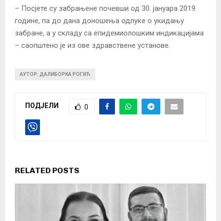
– Посјете су забрањене почевши од 30. јануара 2019.
године, па до дана доношења одлуке о укидању
забране, а у складу са епидемиолошким индикацијама
– саопштено је из ове здравствене установе.
АУТОР: ДАЛИБОРКА РОГИЋ
ПОДЈЕЛИ
0
RELATED POSTS