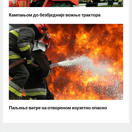
Кампањом до безбједније вожње трактора
Паљење ватре на отвореном изузетно опасно