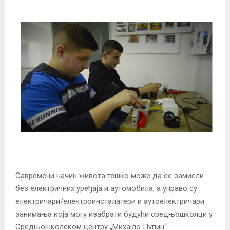
Савремени начин живота тешко може да се замисли
без електричних уређаја и аутомобила, а управо су
електричари/електроинсталатери и аутоелектричари
занимања која могу изабрати будући средњошколци у
Средњошколском центру „Михајло Пупин“.