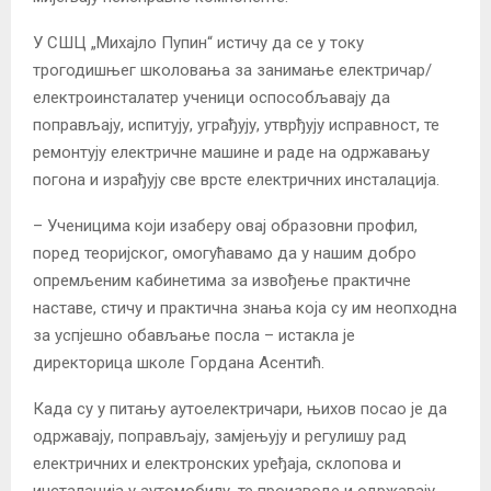
У СШЦ „Михајло Пупин“ истичу да се у току
трогодишњег школовања за занимање електричар/
електроинсталатер ученици оспособљавају да
поправљају, испитују, уграђују, утврђују исправност, те
ремонтују електричне машине и раде на одржавању
погона и израђују све врсте електричних инсталација.
– Ученицима који изаберу овај образовни профил,
поред теоријског, омогућавамо да у нашим добро
опремљеним кабинетима за извођење практичне
наставе, стичу и практична знања која су им неопходна
за успјешно обављање посла – истакла је
директорица школе Гордана Асентић.
Када су у питању аутоелектричари, њихов посао је да
одржавају, поправљају, замјењују и регулишу рад
електричних и електронских уређаја, склопова и
инсталација у аутомобилу, те производе и одржавају