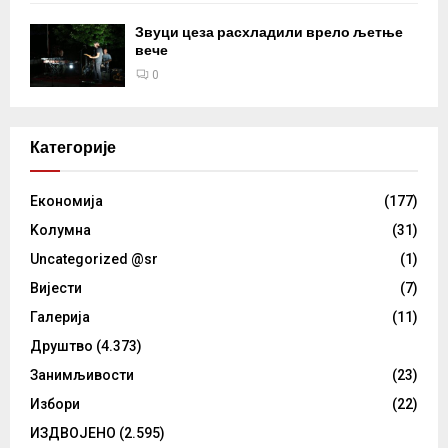
Звуци цеза расхладили врело љетње
вече
0
Категорије
Eкономија
(177)
Kолумнa
(31)
Uncategorized @sr
(1)
Вијести
(7)
Галерија
(11)
Друштво
(4.373)
Занимљивости
(23)
Избори
(22)
ИЗДВОЈЕНО
(2.595)