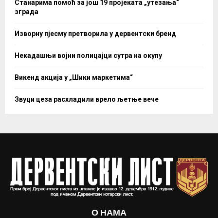
Станарима помоћ за још 19 пројеката „утезања“
зграда
Изворну пјесму претворила у дервентски бренд
Некадашњи војни полицајци сутра на окупу
Викенд акција у „Шики маркетима“
Звуци цеза расхладили врело љетње вече
О НАМА