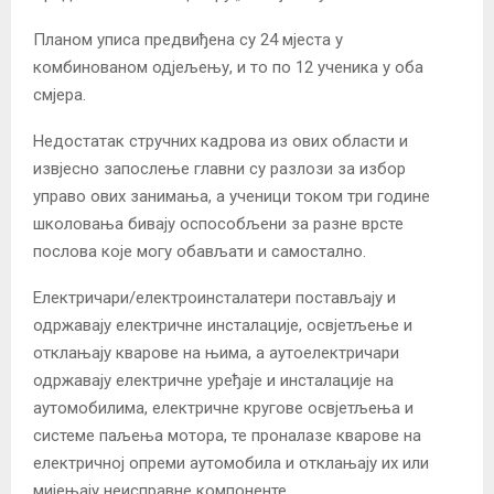
Планом уписа предвиђена су 24 мјеста у
комбинованом одјељењу, и то по 12 ученика у оба
смјера.
Недостатак стручних кадрова из ових области и
извјесно запослење главни су разлози за избор
управо ових занимања, а ученици током три године
школовања бивају оспособљени за разне врсте
послова које могу обављати и самостално.
Електричари/електроинсталатери постављају и
одржавају електричне инсталације, освјетљење и
отклањају кварове на њима, а аутоелектричари
одржавају електричне уређаје и инсталације на
аутомобилима, електричне кругове освјетљења и
системе паљења мотора, те проналазе кварове на
електричној опреми аутомобила и отклањају их или
мијењају неисправне компоненте.