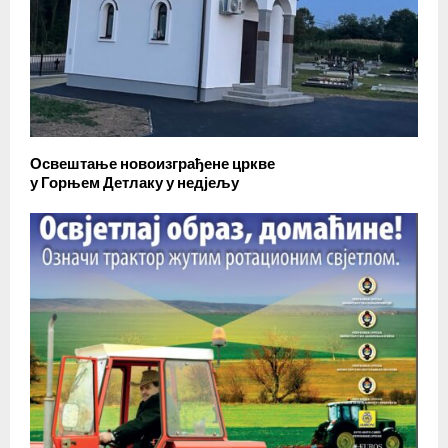
Освештање новоизграђене цркве
у Горњем Детлаку у недјељу