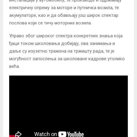
електричну опрему за моторе и путничка возила, те
акумулаторе, као и да обављају још широк спектар
послова који се тичу моторних возила.
Управо због широког спектра конкретних знања која
ђаци током школовања добијају, ова занимања и
даље су изузетно тражена на тржишту рада, те је
могућност запослења за школоване кадрове утолико
већа.