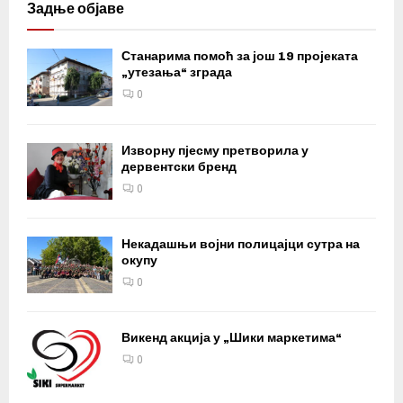
Задње објаве
Станарима помоћ за још 19 пројеката
„утезања“ зграда
0
Изворну пјесму претворила у
дервентски бренд
0
Некадашњи војни полицајци сутра на
окупу
0
Викенд акција у „Шики маркетима“
0