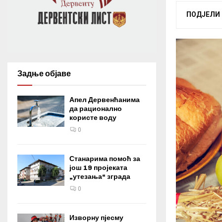
ПОДЈЕЛИ
Задње објаве
Апел Дервенћанима
да рационално
користе воду
0
Станарима помоћ за
још 19 пројеката
„утезања“ зграда
0
Изворну пјесму