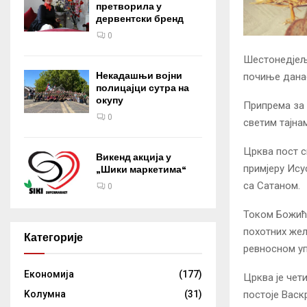
претворила у
дервентски бренд
0
Шестонедјељн
Некадашњи војни
почиње данас
полицајци сутра на
окупу
Припрема за 
0
светим тајна
Црква пост с
Викенд акција у
примјеру Исус
„Шики маркетима“
са Сатаном.
0
Током Божићн
похотних жељ
Категорије
ревносном уп
Eкономија
(177)
Црква је чет
постоје Васк
Kолумнa
(31)