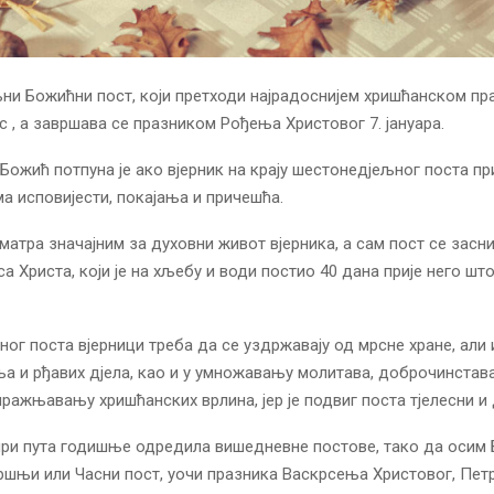
и Божићни пост, који претходи најрадоснијем хришћанском пра
 , а завршава се празником Рођења Христовог 7. јануара.
Божић потпуна је ако вјерник на крају шестонедјељног поста пр
ма исповијести, покајања и причешћа.
матра значајним за духовни живот вјерника, а сам пост се засн
а Христа, који је на хљебу и води постио 40 дана прије него шт
ог поста вјерници треба да се уздржавају од мрсне хране, али 
а и рђавих дјела, као и у умножавању молитава, доброчинстава
ражњавању хришћанских врлина, јер је подвиг поста тјелесни и 
ири пута годишње одредила вишедневне постове, тако да осим 
ршњи или Часни пост, уочи празника Васкрсења Христовог, Пет