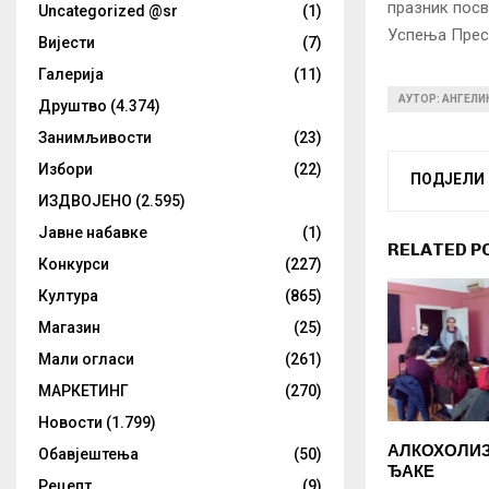
празник посв
Uncategorized @sr
(1)
Успења Прес
Вијести
(7)
Галерија
(11)
АУТОР: АНГЕЛ
Друштво
(4.374)
Занимљивости
(23)
Избори
(22)
ПОДЈЕЛИ
ИЗДВОЈЕНО
(2.595)
Јавне набавке
(1)
RELATED P
Конкурси
(227)
Култура
(865)
Магазин
(25)
Мали огласи
(261)
МАРКЕТИНГ
(270)
Новости
(1.799)
АЛКОХОЛИЗ
Обавјештења
(50)
ЂАКЕ
Рецепт
(9)