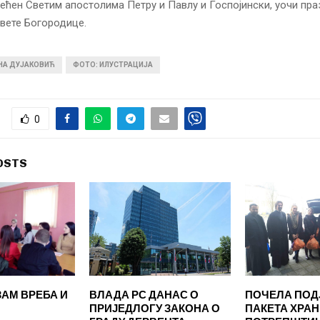
ећен Светим апостолима Петру и Павлу и Госпојински, уочи пра
вете Богородице.
ИНА ДУЈАКОВИЋ
ФОТО: ИЛУСТРАЦИЈА
0
OSTS
АМ ВРЕБА И
ВЛАДА РС ДАНАС О
ПОЧЕЛА ПОД
ПРИЈЕДЛОГУ ЗАКОНА О
ПАКЕТА ХРАН