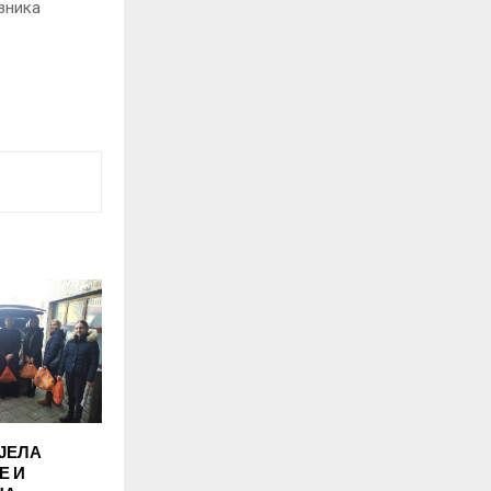
зника
ЈЕЛА
Е И