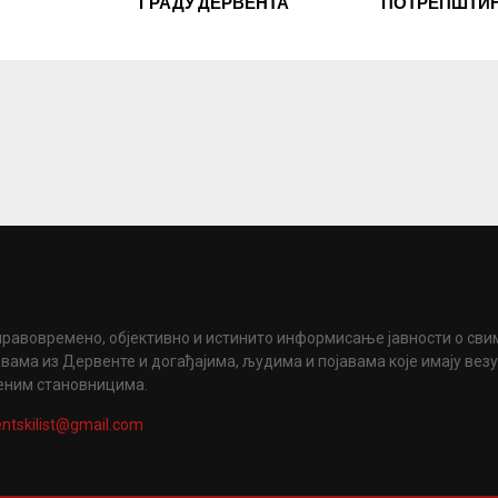
ГРАДУ ДЕРВЕНТА
ПОТРЕПШТИ
правовремено, објективно и истинито информисање јавности о сви
вама из Дервенте и догађајима, људима и појавама које имају вез
еним становницима.
ntskilist@gmail.com