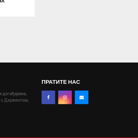
НА
ПРАТИТЕ НАС
м догађајима,
у с Дервентом,