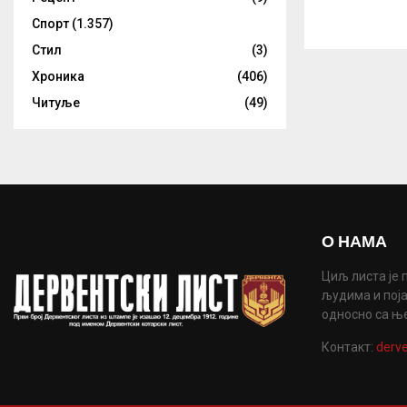
Спорт
(1.357)
Стил
(3)
Хроника
(406)
Читуље
(49)
О НАМА
Циљ листа је 
људима и поја
односно са њ
Контакт:
derve