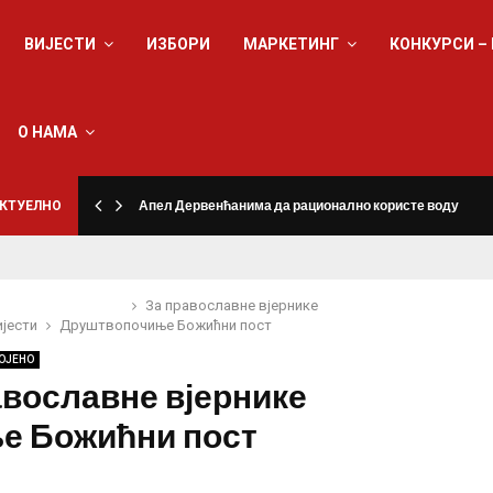
ВИЈЕСТИ
ИЗБОРИ
МАРКЕТИНГ
КОНКУРСИ –
О НАМА
КТУЕЛНО
Апел Дервенћанима да рационално користе воду
За православне вјернике
ијести
Друштво
почиње Божићни пост
ОЈЕНО
авославне вјернике
е Божићни пост