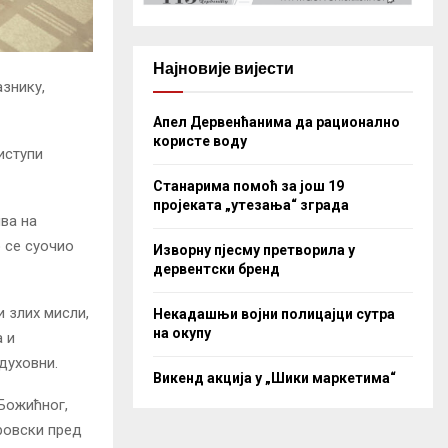
Најновије вијести
знику,
Апел Дервенћанима да рационално
користе воду
иступи
Станарима помоћ за још 19
пројеката „утезања“ зграда
ива на
о се суочио
Изворну пјесму претворила у
дервентски бренд
и злих мисли,
Некадашњи војни полицајци сутра
на окупу
 и
духовни.
Викенд акција у „Шики маркетима“
Божићног,
ровски пред