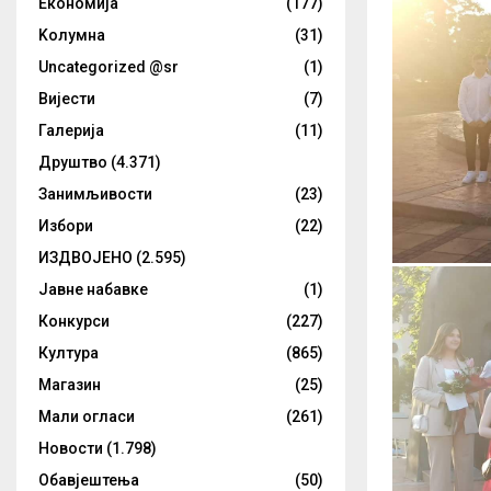
Eкономија
(177)
Kолумнa
(31)
Uncategorized @sr
(1)
Вијести
(7)
Галерија
(11)
Друштво
(4.371)
Занимљивости
(23)
Избори
(22)
ИЗДВОЈЕНО
(2.595)
Јавне набавке
(1)
Конкурси
(227)
Култура
(865)
Магазин
(25)
Мали огласи
(261)
Новости
(1.798)
Обавјештења
(50)