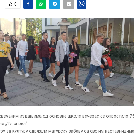
0
 свечаним издањима од основне школе вечерас се опростило 7
е „19. април“.
тру за културу одржали матурску забаву са својим наставницима