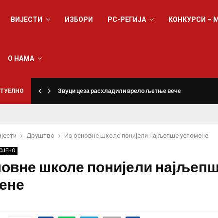
ВИЈЕСТИ
ИЗБОРИ
РС-РЕГИЈА
КОНКУРСИ – 
О НАМА
ТУЕЛНО
Звуци цеза расхладили врело љетње вече
ијести
Друштво
Из основне школе понијели најљепше успомене
ОЈЕНО
новне школе понијели најљеп
ене