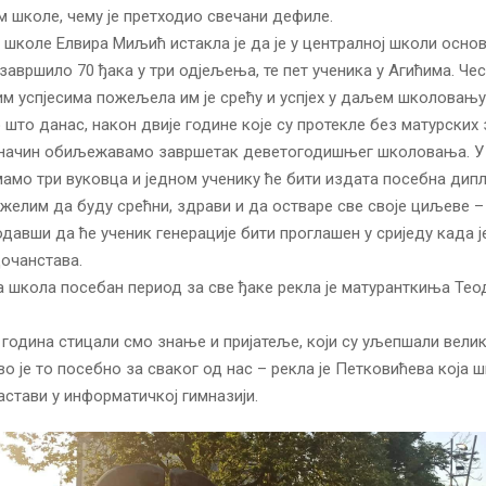
 школе, чему је претходио свечани дефиле.
школе Елвира Миљић истакла је да је у централној школи осно
авршило 70 ђака у три одјељења, те пет ученика у Агићима. Чес
им успјесима пожељела им је срећу и успјех у даљем школовању
 што данас, након двије године које су протекле без матурских 
и начин обиљежавамо завршетак деветогодишњег школовања. У 
мамо три вуковца и једном ученику ће бити издата посебна дип
желим да буду срећни, здрави и да остваре све своје циљеве – 
авши да ће ученик генерације бити проглашен у сриједу када ј
дочанстава.
а школа посебан период за све ђаке рекла је матуранткиња Тео
 година стицали смо знање и пријатеље, који су уљепшали вели
во је то посебно за сваког од нас – рекла је Петковићева која
астави у информатичкој гимназији.