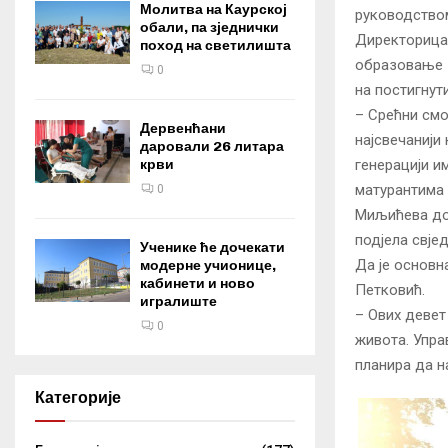
Молитва на Каурској
руководством
обали, па зједнички
Директорица 
поход на светилишта
образовање з
0
на постигнут
– Срећни смо
Дервенћани
најсвечаниј
даровали 26 литара
крви
генерацији и
матурантима 
0
Миљићева дод
подјела свје
Ученике ће дочекати
Да је основн
модерне учионице,
кабинети и ново
Петковић.
игралиште
– Ових девет
0
живота. Упра
планира да н
Категорије