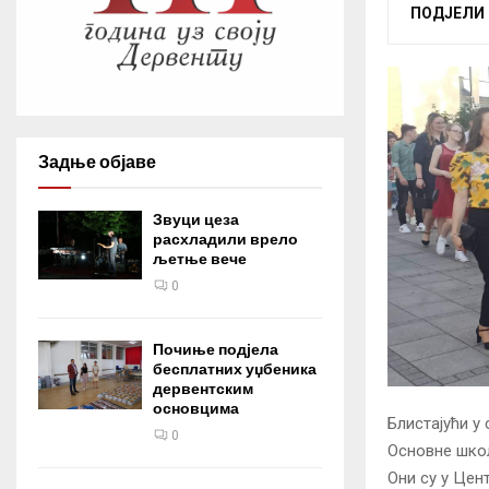
ПОДЈЕЛИ
Задње објаве
Звуци цеза
расхладили врело
љетње вече
0
Почиње подјела
бесплатних уџбеника
дервентским
основцима
Блистајући у
0
Основне школ
Они су у Цен