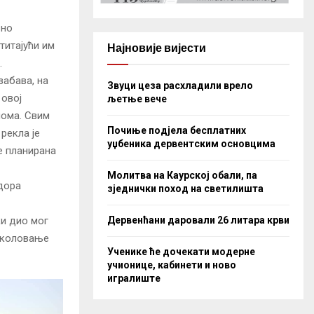
вно
титајући им
Најновије вијести
.
забава, на
Звуци цеза расхладили врело
овој
љетње вече
лома. Свим
Почиње подјела бесплатних
рекла је
уџбеника дервентским основцима
е планирана
Молитва на Каурској обали, па
дора
зједнички поход на светилишта
Дервенћани даровали 26 литара крви
ки дио мог
 школовање
Ученике ће дочекати модерне
учионице, кабинети и ново
игралиште