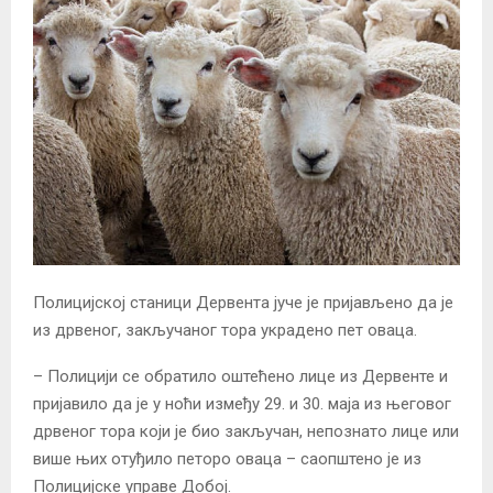
Полицијској станици Дервента јуче је пријављено да је
из дрвеног, закључаног тора украдено пет оваца.
– Полицији се обратило оштећено лице из Дервенте и
пријавило да је у ноћи између 29. и 30. маја из његовог
дрвеног тора који је био закључан, непознато лице или
више њих отуђило петоро оваца – саопштено је из
Полицијске управе Добој.