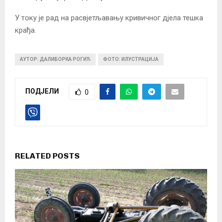
У току је рад на расвјетљавању кривичног дјела тешка
крађа.
АУТОР: ДАЛИБОРКА РОГИЋ
ФОТО: ИЛУСТРАЦИЈА
ПОДЈЕЛИ
0
RELATED POSTS