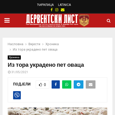
ЋИРИЛИЦА
LATINICA
Facebook
Instagram
Email
PRIMARY
MENU
Насловна
Вијести
Хроника
Из тора украдено пет оваца
Хроника
Из тора украдено пет оваца
31/05/2021
ПОДЈЕЛИ
0