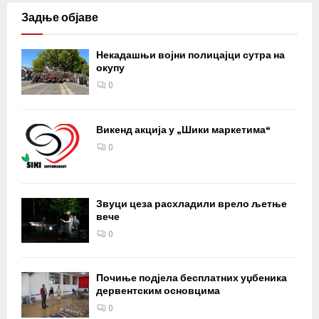
Задње објаве
Некадашњи војни полицајци сутра на
окупу
0
Викенд акција у „Шики маркетима“
0
Звуци цеза расхладили врело љетње
вече
0
Почиње подјела бесплатних уџбеника
дервентским основцима
0