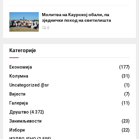
Молитва на Каурској обали, па
зједнички поход на светилишта
0
Категорије
Eкономија
(177)
Kолумнa
(31)
Uncategorized @sr
(1)
Вијести
(7)
Галерија
(11)
Друштво
(4.372)
Занимљивости
(23)
Избори
(22)