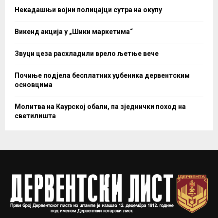
Некадашњи војни полицајци сутра на окупу
Викенд акција у „Шики маркетима“
Звуци цеза расхладили врело љетње вече
Почиње подјела бесплатних уџбеника дервентским
основцима
Молитва на Каурској обали, па зједнички поход на
светилишта