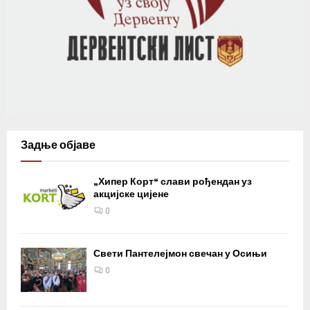
Задње објаве
„Хипер Корт“ слави рођендан уз
акцијске цијене
0
Свети Пантелејмон свечан у Осињи
0