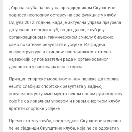
„Управа клуба на челу са предсједником Скупштине
подноси неопозиву оставку на све функције у клубу.
Од јула 2012. године, када је актуелна управа преузела
да управља и води клуб, па до данас, клуб је у
организационом и такмичарском смислу биљежио
само позитивне резултате и успјехе. Изградња
инфраструктуре и стицање прволигашког статуса
најважнији су показатељи рада и организованог
дјеловања у протеклих шест година.
Принцип спортске моралности нам налаже да послије
нешто слабијих спортских резултата у задњој
полусезони уступимо мјесто неком новом руководству
које ће са локалном управом и новом енергијом клубу
вратити спортске успјехе.
Према статуту клуба, предсједник Скупштине и управа
ће на сједници Скупштине клуба, која ће се одржати у