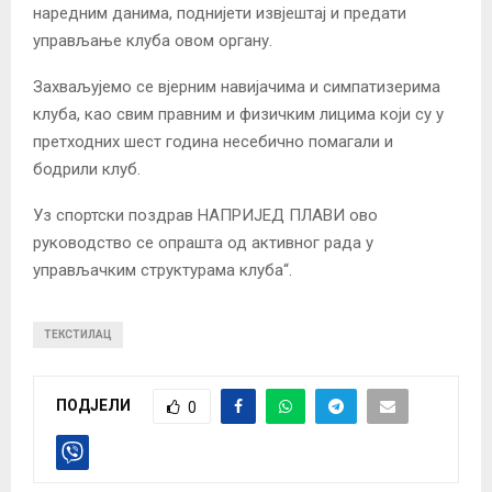
наредним данима, поднијети извјештај и предати
управљање клуба овом органу.
Захваљујемо се вјерним навијачима и симпатизерима
клуба, као свим правним и физичким лицима који су у
претходних шест година несебично помагали и
бодрили клуб.
Уз спортски поздрав НАПРИЈЕД ПЛАВИ ово
руководство се опрашта од активног рада у
управљачким структурама клуба“.
ТЕКСТИЛАЦ
ПОДЈЕЛИ
0