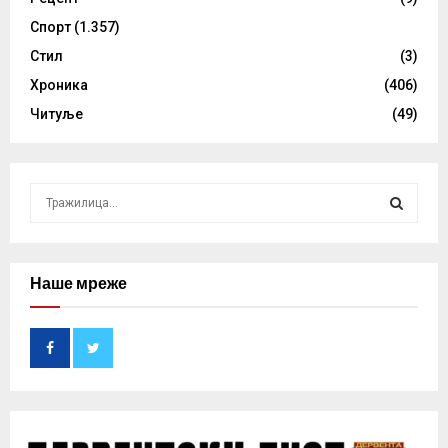
Спорт
(1.357)
Стил
(3)
Хроника
(406)
Читуље
(49)
S
e
a
S
r
c
Наше мреже
E
h
f
A
o
r
R
:
C
H