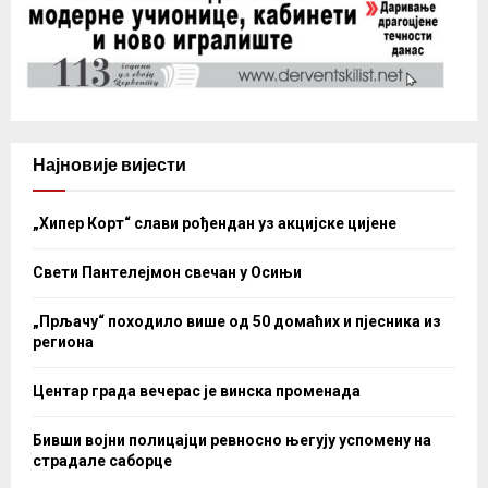
Најновије вијести
„Хипер Корт“ слави рођендан уз акцијске цијене
Свети Пантелејмон свечан у Осињи
„Прљачу“ походило више од 50 домаћих и пјесника из
региона
Центар града вечерас је винска променада
Бивши војни полицајци ревносно његују успомену на
страдале саборце