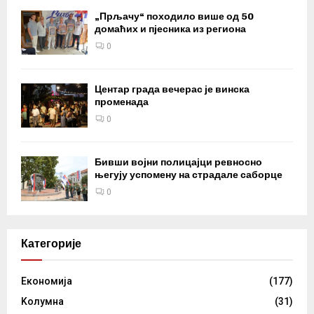
„Прљачу“ походило више од 50
домаћих и пјесника из региона
0
Центар града вечерас је винска
променада
0
Бивши војни полицајци ревносно
његују успомену на страдале саборце
0
Категорије
Eкономија
(177)
Kолумнa
(31)