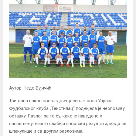
Аутор: Чедо Вујичић
Три дана након посљедњег јесењег кола Управа
Фудбалског клуба „Текстилац“ поднијела је неопозиву
оставку. Разлог за то су, како је наведено у
саопштењу, нешто слабији спортски резултати, мада се
шпекулише и са другим разлозима.