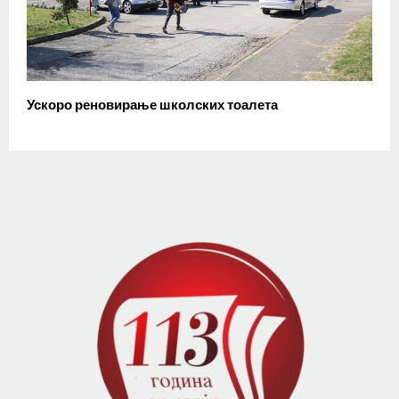
Ускоро реновирање школских тоалета