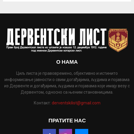
О НАМА
Циљ листа је правовремено, објективно и истинито
информисање јавности о свим догађајима, људима и појавама
из Дервенте и догађајима, људима и појавама које имају везу с
Дервентом, односно са њеним становницима.
Контакт:
derventskilist@gmail.com
ПРАТИТЕ НАС