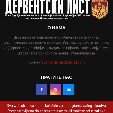
О НАМА
Циљ листа је правовремено, објективно и истинито
информисање јавности о свим догађајима, људима и појавама
из Дервенте и догађајима, људима и појавама које имају везу с
Дервентом, односно са њеним становницима.
Контакт:
derventskilist@gmail.com
ПРАТИТЕ НАС
Ova web stranica koristi kolačiće za poboljšanje vašeg iskustva.
Pretpostavljamo da se slažete s ovim, ali možete odustati ako
@2022 - www.derventskilist.net. Сва права задржана. Дизајнирао и развио