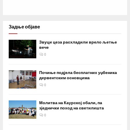
Задње објаве
Звуци цеза расхладили врело љетње
вече
0
Почиње подјела бесплатних уџбеника
дервентским основцима
0
Молитва на Каурској обали, па
зједнички поход на светилишта
0