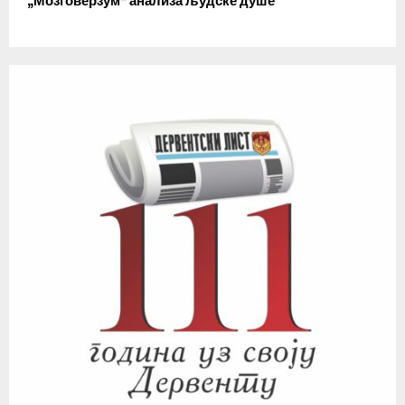
„Мозговерзум“ анализа људске душе