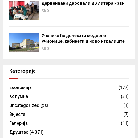
Дервенћани даровали 26 литара крви
0
Ученике ће дочекати модерне
учионице, кабинети и ново игралиште
0
Категорије
Eкономија
(177)
Kолумнa
(31)
Uncategorized @sr
(1)
Вијести
(7)
Галерија
(11)
Друштво
(4.371)