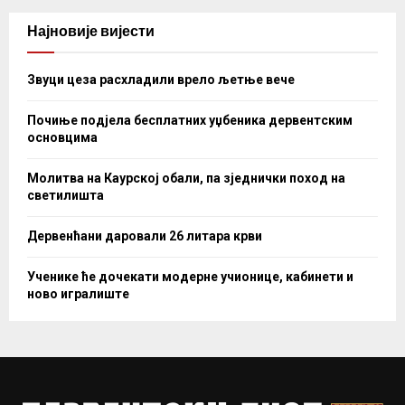
Најновије вијести
Звуци цеза расхладили врело љетње вече
Почиње подјела бесплатних уџбеника дервентским
основцима
Молитва на Каурској обали, па зједнички поход на
светилишта
Дервенћани даровали 26 литара крви
Ученике ће дочекати модерне учионице, кабинети и
ново игралиште