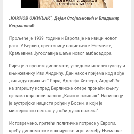
„КАИНОВ ОЖИЉАК“, Дејан Стојиљковић и Владимир
Кецмановић
Прољеће је 1939. године и Европа је на ивици новог
рата. У Берлин, престоницу нацистичке Њемачке,
Краљевина Југославија шаље новог амбасадора.
Ријеч је о врсном дипломати, угледном интелектуалцу и
књижевнику Иви Андрићу. Дан након пријема код вође
„хиљадугодишњег“ Рајха, Адолфа Хитлера, Андрић ће
на згаришту испред Берлинске опере пронаћи књигу
пјесама која носи наслов „Каинов ожиљак“. Написао ју
је аустријски нациста рођен у Босни, а који је
мистериозно нестао у „ноћи дугих ножева“.
Истовремено, пратећи политичке потресе у Европи,
крећу дипломатске и шпијунске игре између Њемачке