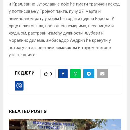
и Краљевине Југославије које ће имати трагичан исход
у потписивању Тројног пакта, пучу 27. марта и
неминовном рату у којем ће горјети цијела Европа. У
срцу великог зла, прогоњен немирима, несаницом и
жудњом, растрзан између дужности, љубави и
моралних дилема, амбасадор Андрић ће кренути у
потрагу за загонетним земљаком и тајном његове
уклете књиге.
ПОДЈЕЛИ
0
RELATED POSTS