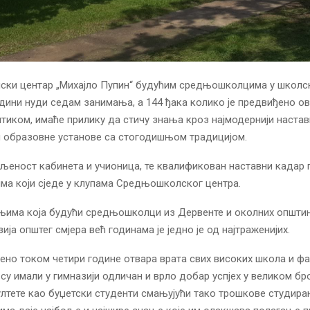
ки центар „Михајло Пупин“ будућим средњошколцима у школс
одини нуди седам занимања, а 144 ђака колико је предвиђено
тиком, имаће прилику да стичу знања кроз најмодернији наста
 образовне установе са стогодишњом традицијом.
еност кабинета и учионица, те квалификован наставни кадар 
ма који сједе у клупама Средњошколског центра.
њима која будући средњошколци из Дервенте и околних општин
зија општег смјера већ годинама је једно је од најтраженијих.
ено током четири године отвара врата свих високих школа и фа
су имали у гимназији одличан и врло добар успјех у великом бро
тете као буџетски студенти смањујући тако трошкове студирањ