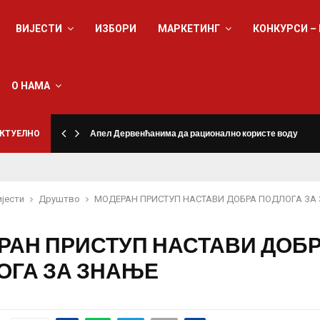
ВИЈЕСТИ
ИЗБОРИ
МАРКЕТИНГ
КОНКУРСИ –
О НАМА
КТУЕЛНО
Апел Дервенћанима да рационално користе воду
ијести
Друштво
МОДЕРАН ПРИСТУП НАСТАВИ ДОБРА ПОДЛОГА ЗА
РАН ПРИСТУП НАСТАВИ ДОБ
ОГА ЗА ЗНАЊЕ