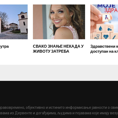
утра
СВАКО ЗНАЊЕ НЕКАДА У
Здравствени 
ЖИВОТУ ЗАТРЕБА
доступан на к
правовремено, објективно и истинито информисање јавности о сви
вама из Дервенте и догађајима, људима и појавама које имају вез