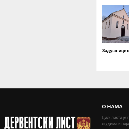
Задушнице с
О НАМА
Циљ листа је 
људима и поја