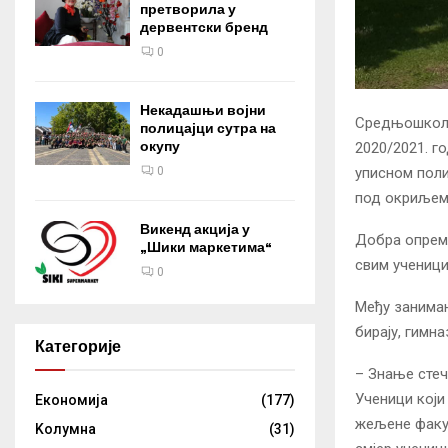
претворила у
дервентски бренд
0
Некадашњи војни
Средњошколс
полицајци сутра на
окупу
2020/2021. г
0
уписном поли
под окриљем
Викенд акција у
Добра опремљ
„Шики маркетима“
свим ученици
0
Међу занима
бирају, гимна
Категорије
– Знање стеч
Ученици који 
Eкономија
(177)
жељене факул
Kолумнa
(31)