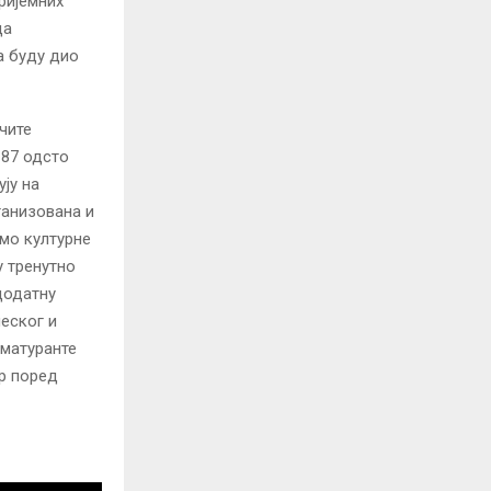
ријемних
да
а буду дио
чите
 87 одсто
ју на
ганизована и
емо културне
у тренутно
додатну
леског и
 матуранте
ер поред