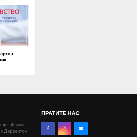
картон
лик
ПРАТИТЕ НАС
м догађајима,
у с Дервентом,