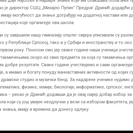
има даје најбоље и најшире знање које им олакшава полагање п
ао је директор СШЦ „Михајло Пупин“ Предраг Дринић додајући 
 имају могућност да знање дограђују на додатној настави или д
естација које организује ова школа.
ји су завршили нашу гимназију општег смјера уписивали су разли
ко у Републици Српској, тако и у Србији и иностранству и то око
 првом року. Поносни смо јер сваке године наши ученици учеству
такмичењима скоро из свих предмета за која су такмичења ор
а добре резултате. Сваке године учествујемо и сами организуј
е, а имамо и богату понуду ваннаставних активности од којих с
е драмски студио и музички бенд. За надарене ученике нудимо 
тематике, физике, хемије, биологије, информатике, српског, енг
ика – рекао је Дринић додавши да је овај смјер добар избор за
ла који су још увијек неодлучни у вези са избором факултета, ј
знања, имају и времена да донесу одлуку.