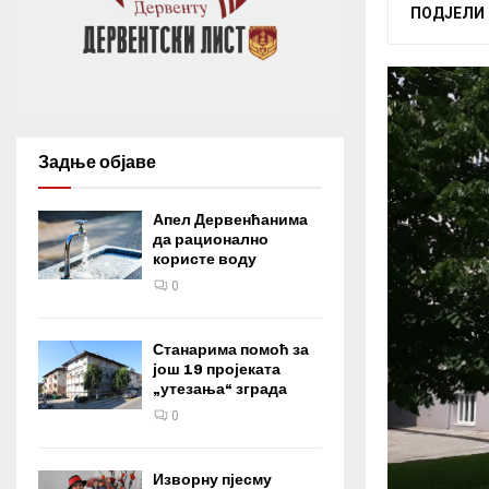
ПОДЈЕЛИ
Задње објаве
Апел Дервенћанима
да рационално
користе воду
0
Станарима помоћ за
још 19 пројеката
„утезања“ зграда
0
Изворну пјесму