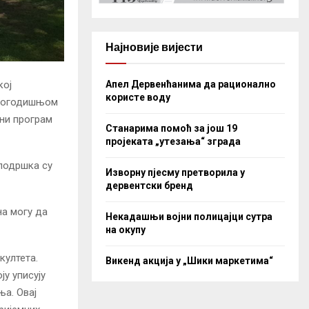
Најновије вијести
Апел Дервенћанима да рационално
кој
користе воду
 овогодишњом
вни програм
Станарима помоћ за још 19
пројеката „утезања“ зграда
подршка су
Изворну пјесму претворила у
дервентски бренд
а могу да
Некадашњи војни полицајци сутра
на окупу
култета.
Викенд акција у „Шики маркетима“
ју уписују
а. Овај