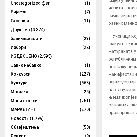
смјер учениц
Uncategorized @sr
(1)
испита – каз
Вијести
(7)
гимназијалци
Галерија
(11)
разних маниф
Друштво
(4.374)
– Ученици ко
Занимљивости
(23)
факултете ка
Избори
(22)
матураната у
ИЗДВОЈЕНО
(2.595)
републичким 
Јавне набавке
(1)
постижу веом
манифестациј
Конкурси
(227)
најактуелниј
Култура
(865)
наставу из ма
Магазин
(25)
њемачког јез
Мали огласи
(261)
основних шко
МАРКЕТИНГ
(270)
проширивања 
Новости
(1.799)
Обавјештења
(50)
Рецепт
(9)