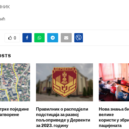
АДОНАЧЕЛНИ
мић
0
OSTS
трке поједине
Правилник о расподјели
Нова знања б
затворене
подстицаја за развој
велике
пољоприведе у Дервенти
користи у зб
за 2023. годину
пацијената