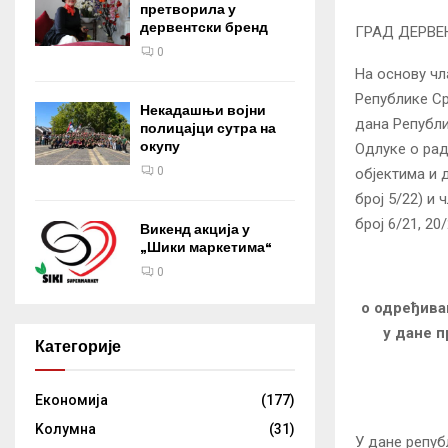
претворила у
дервентски бренд
ГРАД ДЕРВЕ
0
На основу чл
Републике Ср
Некадашњи војни
дана Републи
полицајци сутра на
окупу
Одлуке о рад
0
објектима и 
број 5/22) и
број 6/21, 20
Викенд акција у
„Шики маркетима“
0
о одређива
у дане 
Категорије
Eкономија
(177)
Kолумнa
(31)
У дане репуб