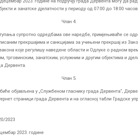
. децембар 2023. године на подручју града Дервента могу да рад
бјекти и занатске дјелатности у периоду од 07:00 до 18:00 часов
Члан 4.
ступања супротно одредбама ове наредбе, примјењиваће се од
писаним прекршајима и санкцијама за учињени прекршај из Зако
закона које регулишу наведене области и Одлуке о радном врем
м, трговинским, занатским, услужним и другим објектима и дје
да Дервента.
Члан 5.
биће објављена у „Службеном гласнику града Дервента“, Дерве
тернет страници града Дервента и на огласној табли Градске уп
0-20/2023
ецембар 2023. године