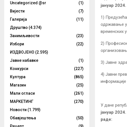
Uncategorized @sr
(1)
јануар 202
4
Вијести
(7)
1) Предузећа
Галерија
(11)
одржавање ул
Друштво
(4.374)
временских у
Занимљивости
(23)
2) Професион
Избори
(22)
организовање
ИЗДВОЈЕНО
(2.595)
Јавне набавке
(1)
3) Јавне здр
Конкурси
(227)
4) Јавни пре
Култура
(865)
информације 
Магазин
(25)
Мали огласи
(261)
МАРКЕТИНГ
(270)
У дане репуб
Новости
(1.799)
јануар 202
4
Обавјештења
(50)
раде:
Рецепт
(9)