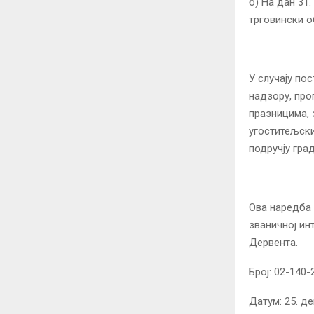
б) На дан 31
трговински о
У случају по
надзору, про
празницима, 
угоститељски
подручју гра
Ова наредба 
званичној ин
Дервента.
Број: 02-14
Датум: 25. д