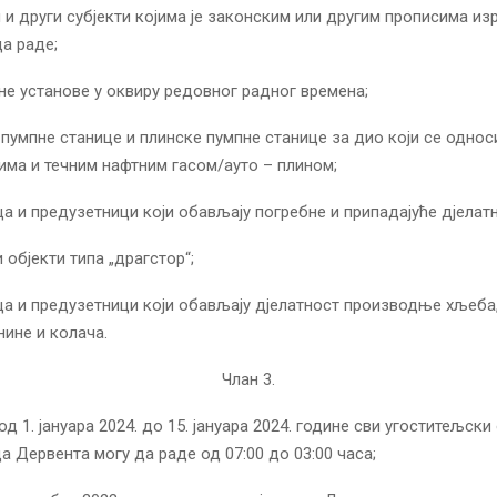
 и други субјекти којима је законским или другим прописима из
а раде;
не установе у оквиру редовног радног времена;
 пумпне станице и плинске пумпне станице за дио који се однос
има и течним нафтним гасом/ауто – плином;
ца и предузетници који обављају пoгребне и припадајуће дјелат
 објекти типа „драгстор“;
ца и предузетници који обављају дјелатност производње хљеба,
нине и колача.
Члан 3.
од 1. јануара 2024. до 15. јануара 2024. године сви угоститељски
да Дервента могу да раде од 07:00 до 03:00 часа;