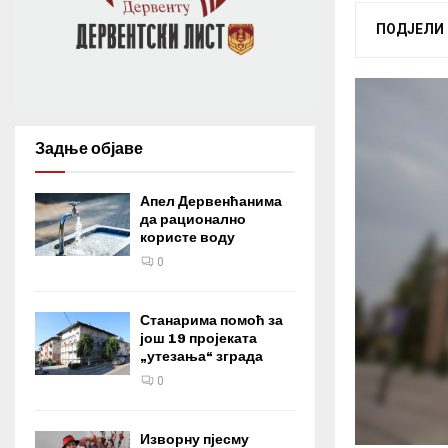
ПОДЈЕЛИ
Задње објаве
Апел Дервенћанима
да рационално
користе воду
0
Станарима помоћ за
још 19 пројеката
„утезања“ зграда
0
Изворну пјесму