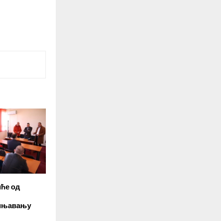
К
иће од
рињавању