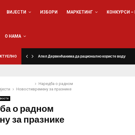
ВИЈЕСТИ
ИЗБОРИ
МАРКЕТИНГ
КОНКУРСИ –
О НАМА
КТУЕЛНО
Апел Дервенћанима да рационално користе воду
Наредба о радном
ијести
Новости
времену за празнике
вости
ба о радном
ну за празнике