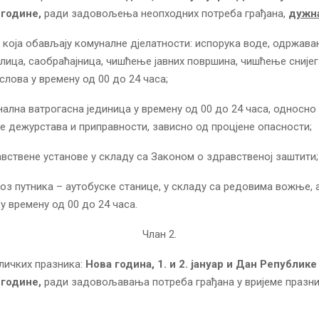
. године,
ради задовољења неопходних потреба грађана,
дужна
 која обављају комуналне дјелатности: испорука воде, одржава
ица, саобраћајница, чишћење јавних површина, чишћење снијег
слова у времену од 00 до 24 часа;
ална ватрогасна јединица у времену од 00 до 24 часа, односно
 дежурстава и приправности, зависно од процјене опасности;
авствене установе у складу са Законом о здравственој заштити;
воз путника – аутобуске станице, у складу са редовима вожње, 
у времену од 00 до 24 часа.
Члан 2.
личких празника:
Нова година, 1. и 2. јануар и Дан Републике
. године,
ради задовољавања потреба грађана у вријеме празн