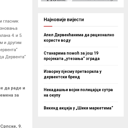
Најновије вијести
и гласник
разновања
Апел Дервенћанима да рационално
ана 4. и 5.
користе воду
м и другим
Дервента“
Станарима помоћ за још 19
ада Дервента“
пројеката „утезања“ зграда
Изворну пјесму претворила у
дервентски бренд
е да раде и
Некадашњи војни полицајци сутра
емена за
на окупу
Викенд акција у „Шики маркетима“
 Српске, 9.