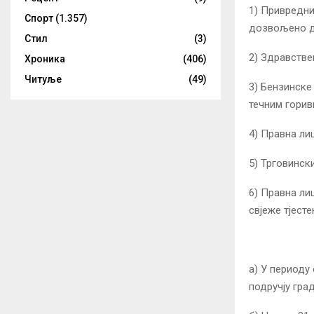
1) Привредни
Спорт
(1.357)
дозвољено д
Стил
(3)
2) Здравстве
Хроника
(406)
Читуље
(49)
3) Бензинскe
течним горив
4) Правна ли
5) Трговински
6) Правна ли
свјеже тјесте
а) У периоду 
подручју гра