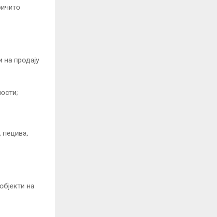
ричито
и на продају
ности;
 пецива,
 објекти на