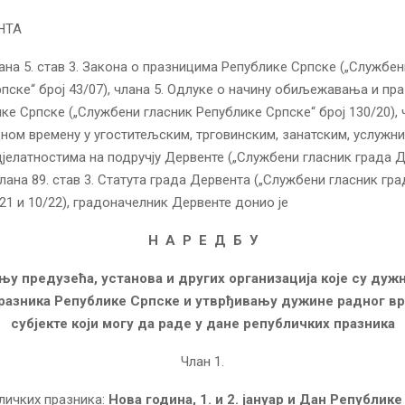
НТА
ана 5. став 3. Закона о празницима Републике Српске („Службен
пске“ број 43/07), члана 5. Одлуке о начину обиљежавања и п
ке Српске („Службени гласник Републике Српске“ број 130/20), чл
ном времену у угоститељским, трговинским, занатским, услужни
дјелатностима на подручју Дервенте („Службени гласник града 
 члана 89. став 3. Статута града Дервента („Службени гласник гр
/21 и 10/22), градоначелник Дервенте донио је
Н А Р Е Д Б У
њу предузећа, установа и других организација које су дужн
празника Републике Српске и утврђивању дужине радног вр
субјекте који могу да раде у дане републичких празника
Члан 1.
личких празника:
Нова година, 1. и 2. јануар и Дан Републике