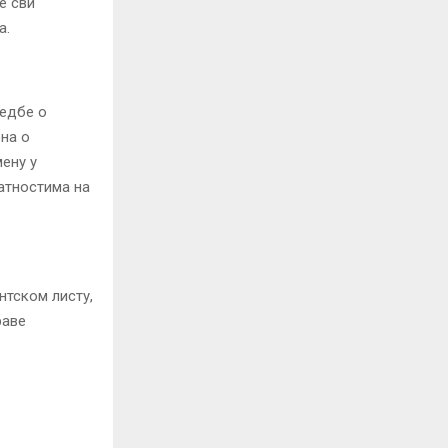
е сви
а.
редбе о
на о
ену у
латностима на
нтском листу,
раве