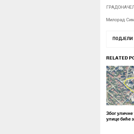
ГР
Милорад Си
ПОДЈЕЛИ
RELATED P
Због уличне 
улице биће 