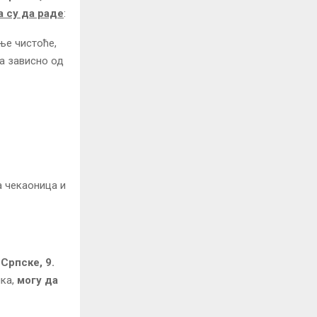
 су да раде
:
ње чистоће,
а зависно од
а чекаоница и
 Српске, 9.
ика,
могу да