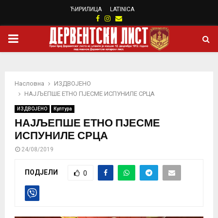
ЋИРИЛИЦА
LATINICA
Facebook
Instagram
Email
PRIMARY
MENU
Насловна
ИЗДВОЈЕНО
НАЈЉЕПШЕ ЕТНО ПЈЕСМЕ ИСПУНИЛЕ СРЦА
ИЗДВОЈЕНО
Култура
НАЈЉЕПШЕ ЕТНО ПЈЕСМЕ
ИСПУНИЛЕ СРЦА
24/08/2019
ПОДЈЕЛИ
0