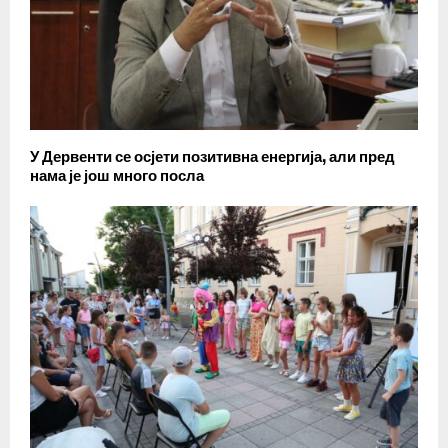
У Дервенти се осјети позитивна енергија, али пред
нама је још много посла