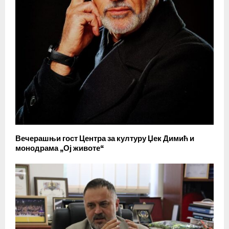
Вечерашњи гост Центра за културу Џек Димић и
монодрама „Ој животе“