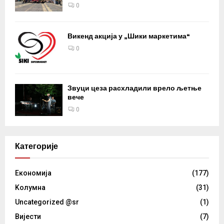
0
Викенд акција у „Шики маркетима“
0
Звуци цеза расхладили врело љетње
вече
0
Категорије
Eкономија
(177)
Kолумнa
(31)
Uncategorized @sr
(1)
Вијести
(7)