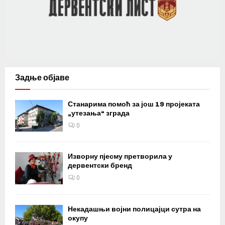
Задње објаве
Станарима помоћ за још 19 пројеката
„утезања“ зграда
0
Изворну пјесму претворила у
дервентски бренд
0
Некадашњи војни полицајци сутра на
окупу