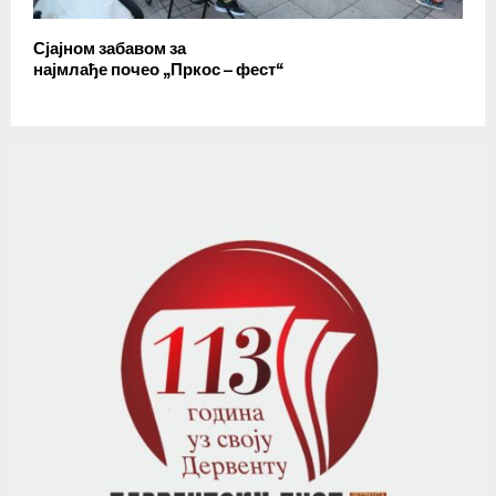
Сјајном забавом за
најмлађе почео „Пркос – фест“