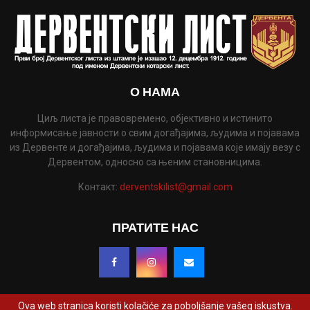
О НАМА
Циљ листа је правовремено, објективно и истинито
информисање јавности о свим догађајима, људима и појавама
из Дервенте и догађајима, људима и појавама које имају везу с
Дервентом, односно са њеним становницима.
Контакт:
derventskilist@gmail.com
ПРАТИТЕ НАС
Ova web stranica koristi kolačiće za poboljšanje vašeg iskustva.