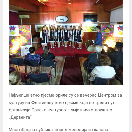
Најљепше етно пјесме ориле су се вечерас Центром за
културу на Фестивалу етно пјесме који по треци пут
организује Српско културно – умјетничко друштво
„Дервента“.
Многобројна публика, поред мелодија и гласова