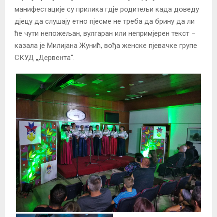
манифестације су прилика гдје родитељи када доведу
дјецу да слушају етно пјесме не треба да брину да ли
ће чути непожељан, вулгаран или непримјерен текст –
казала је Милијана Жунић, вођа женске пјевачке групе
СКУД „Дервента“.