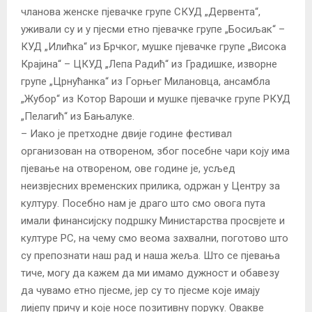
чланова женске пјевачке групе СКУД „Дервента“,
уживали су и у пјесми етно пјевачке групе „Босиљак“ –
КУД „Илићка“ из Брчког, мушке пјевачке групе „Висока
Крајина“ – ЦКУД „Лепа Радић“ из Градишке, изворне
групе „Црнућанка“ из Горњег Милановца, ансамбла
„Жубор“ из Котор Вароши и мушке пјевачке групе РКУД
„Пелагић“ из Бањалуке.
– Иако је претходне двије године фестивал
организован на отвореном, због посебне чари коју има
пјевање на отвореном, ове године је, усљед
неизвјесних временских прилика, одржан у Центру за
културу. Посебно нам је драго што смо овога пута
имали финансијску подршку Министарства просвјете и
културе РС, на чему смо веома захвални, поготово што
су препознати наш рад и наша жеља. Што се пјевања
тиче, могу да кажем да ми имамо дужност и обавезу
да чувамо етно пјесме, јер су то пјесме које имају
лијепу причу и које носе позитивну поруку. Овакве