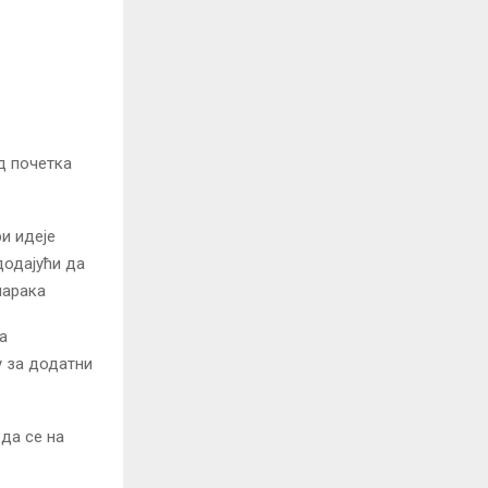
д почетка
ри идеје
додајући да
марака
а
у за додатни
да се на