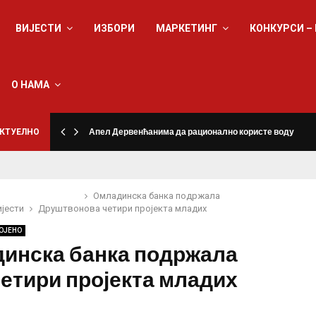
ВИЈЕСТИ
ИЗБОРИ
МАРКЕТИНГ
КОНКУРСИ –
О НАМА
КТУЕЛНО
Апел Дервенћанима да рационално користе воду
Омладинска банка подржала
ијести
Друштво
нова четири пројекта младих
ОЈЕНО
инска банка подржала
четири пројекта младих