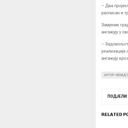
– Два пројек
расписан и т
Замјеник гра
ангажују у св
– Задовољств
реализација 
ангажују кро
АУТОР: НЕНАД
ПОДЈЕЛИ
RELATED P