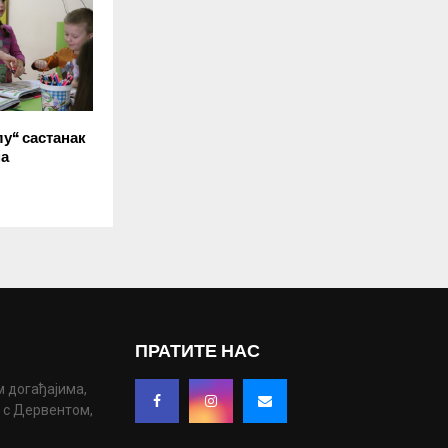
лу“ састанак
ма
ПРАТИТЕ НАС
м догађајима,
у с Дервентом,