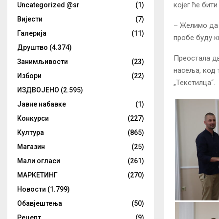
којег ће бити
Uncategorized @sr
(1)
Вијести
(7)
– Желимо да 
Галерија
(11)
пробе буду к
Друштво
(4.374)
Преостала дв
Занимљивости
(23)
насеља, код 
Избори
(22)
„Текстилца“.
ИЗДВОЈЕНО
(2.595)
Јавне набавке
(1)
Конкурси
(227)
Култура
(865)
Магазин
(25)
Мали огласи
(261)
МАРКЕТИНГ
(270)
Новости
(1.799)
Обавјештења
(50)
Рецепт
(9)