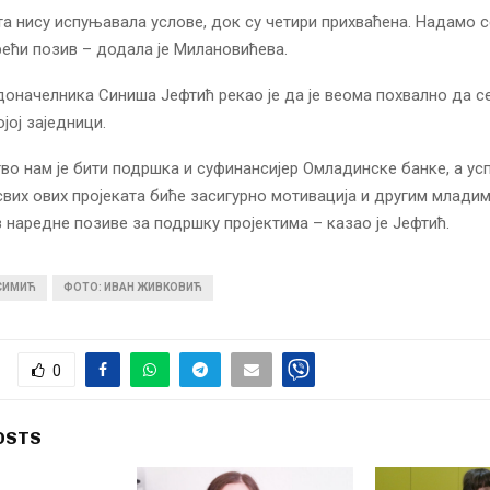
та нису испуњавала услове, док су четири прихваћена. Надамо с
рећи позив – додала је Милановићева.
доначелника Синиша Јефтић рекао је да је веома похвално да с
ојој заједници.
о нам је бити подршка и суфинансијер Омладинске банке, а ус
свих ових пројеката биће засигурно мотивација и другим младим
з наредне позиве за подршку пројектима – казао је Јефтић.
 СИМИЋ
ФОТО: ИВАН ЖИВКОВИЋ
0
OSTS