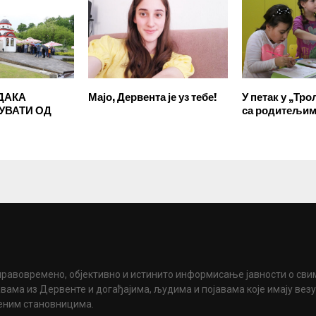
ДАКА
Мајо, Дервента је уз тебе!
У петак у „Тро
УВАТИ ОД
са родитељи
правовремено, објективно и истинито информисање јавности о сви
вама из Дервенте и догађајима, људима и појавама које имају вез
еним становницима.