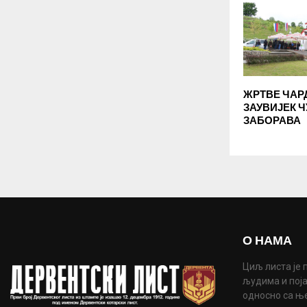
ЖРТВЕ ЧАР
ЗАУВИЈЕК Ч
ЗАБОРАВА
О НАМА
Циљ листа је 
људима и поја
односно са њ