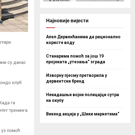
Најновије вијести
Апел Дервенћанима да рационално
етири
користе воду
Станарима помоћ за још 19
пројеката „утезања“ зграда
ани су данас
Изворну пјесму претворила у
дервентски бренд
вондо клуб
Некадашњи војни полицајци сутра
на окупу
Када га
итет тренинга
Викенд акција у „Шики маркетима“
“ уз помоћ