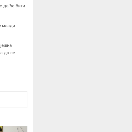
е да ће бити
е млади
пјешна
а да се