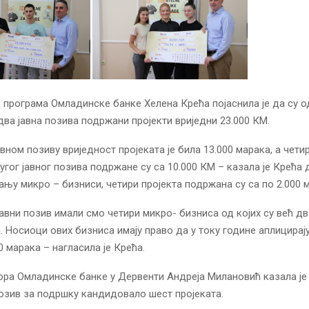
програма Омладинске банке Хелена Крећа појаснила је да су о
два јавна позива подржани пројекти вриједни 23.000 КМ.
вном позиву вриједност пројеката је била 13.000 марака, а чети
угог јавног позива подржане су са 10.000 КМ – казала је Крећа 
тању микро – бизниси, четири пројекта подржана су са по 2.000 
јавни позив имали смо четири микро- бизниса од којих су већ дв
. Носиоци ових бизниса имају право да у току године аплицирај
0 марака – нагласила је Крећа.
ра Омладинске банке у Дервенти Андреја Милановић казала је 
позив за подршку кандидовало шест пројеката.