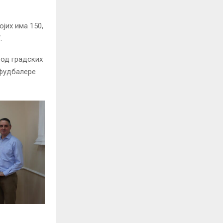
јих има 150,
.
 од градских
 фудбалере