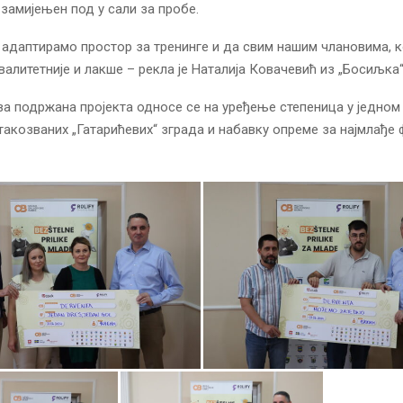
 замијењен под у сали за пробе.
адаптирамо простор за тренинге и да свим нашим члановима, ко
валитетније и лакше – рекла је Наталија Ковачевић из „Босиљка“
а подржана пројекта односе се на уређење степеница у једном
такозваних „Гатарићевих“ зграда и набавку опреме за најмлађе