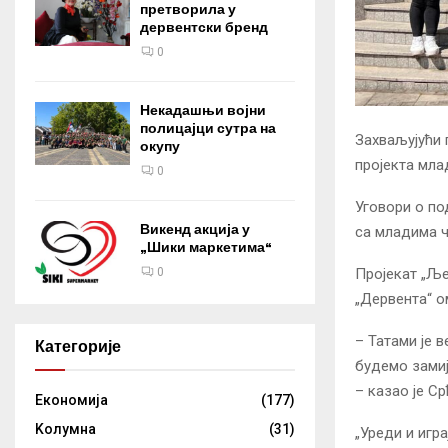
претворила у
дервентски бренд
0
Некадашњи војни
полицајци сутра на
Захваљујући 
окупу
пројекта мла
0
Уговори о по
Викенд акција у
са младима ч
„Шики маркетима“
0
Пројекат „Ље
„Дервента“ ом
– Татами је 
Категорије
будемо замиј
– казао је С
Eкономија
(177)
Kолумнa
(31)
„Уреди и игр