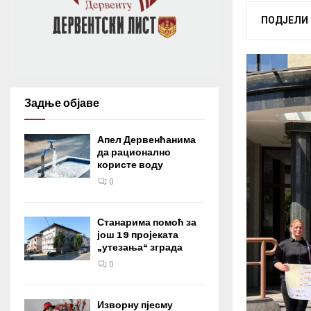
ПОДЈЕЛИ
Задње објаве
Апел Дервенћанима
да рационално
користе воду
0
Станарима помоћ за
још 19 пројеката
„утезања“ зграда
0
Изворну пјесму