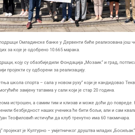
подршци Омладинске банке у Дервенти биће реализована још ч
дих за које је одобрено 10.665 марака.
дршци, коју су обазбиједили Фондација „Мозаик“ и град, потпис
ији пројекти су одборени за реализацију.
тња школа спорта – сала у новом руху“ који је кандидовао Тек
огућиће замјену татамиа у сали који је стар 20 година.
веома истрошен, а самим тим и клизав и може доћи до повреде. 
енили безбједност наших ученика ће бити бољи, али и сам квал
рђан Теофиловић истичући да клуб тренутно има 60 такмичара.
ај“ пројекат је Културно – умјетничког друштва младих „Босиљак