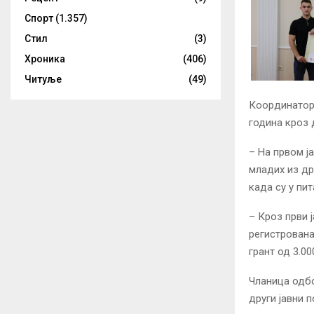
Спорт
(1.357)
Стил
(3)
Хроника
(406)
Читуље
(49)
Координатор 
година кроз 
– На првом ја
младих из др
када су у пи
– Кроз први 
регистрована
грант од 3.00
Чланица одбо
други јавни 