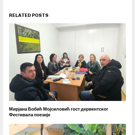
RELATED POSTS
Мирјана Бобић Мојсиловић гост дервентског
Фестивала поезије