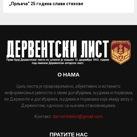
„Прљача“ 25 година слави стихове
О НАМА
Циљ листа је правовремено, објективно и истинито
информисање јавности о свим догађајима, људима и појавама
из Дервенте и догађајима, људима и појавама које имају везу с
Дервентом, односно са њеним становницима.
Контакт:
derventskilist@gmail.com
ПРАТИТЕ НАС