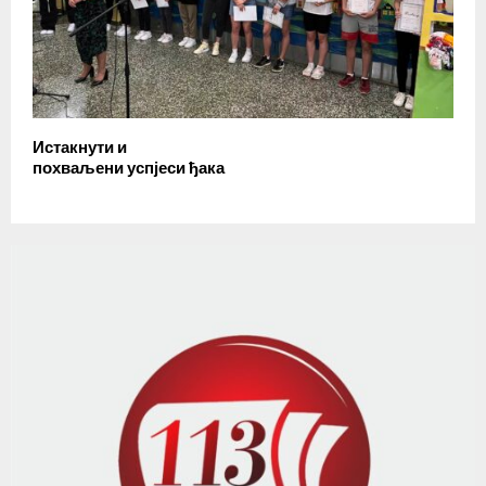
Истакнути и
похваљени успјеси ђака