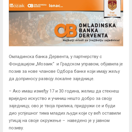
Омладинска банка Дервента, у партнерству с
Фондацијом „Мозаик“ и Градском управом, објавила је
позив за нове чланове Одбора банке који имају жељу
да доприносу развоју локалне заједнице.
– Ако имаш између 17 и 30 година, желиш да стекнеш
вриједно искуство и учиниш нешто добро за своју
заједницу, ово је твоја прилика, придружи се и буди
дио успјешног тима младих људи који су већ оставили
утицај на своје окружење – наведено је у јавном
позиву.