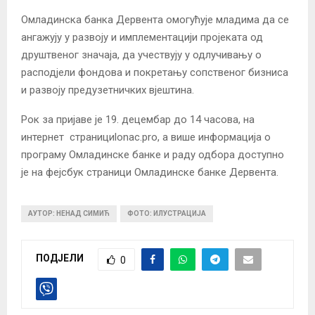
Омладинска банка Дервента омогућује младима да се
ангажују у развоју и имплементацији пројеката од
друштвеног значаја, да учествују у одлучивању о
расподјели фондова и покретању сопственог бизниса
и развоју предузетничких вјештина.
Рок за пријаве је 19. децембар до 14 часова, на
интернет странициlonac.pro, а више информација о
програму Омладинске банке и раду одбора доступно
је на фејсбук страници Омладинске банке Дервента.
АУТОР: НЕНАД СИМИЋ
ФОТО: ИЛУСТРАЦИЈА
ПОДЈЕЛИ
0