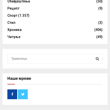
Обавјештења
(50)
Рецепт
(9)
Спорт
(1.357)
Стил
(3)
Хроника
(406)
Читуље
(49)
S
e
a
S
r
c
Наше мреже
E
h
f
A
o
r
R
:
C