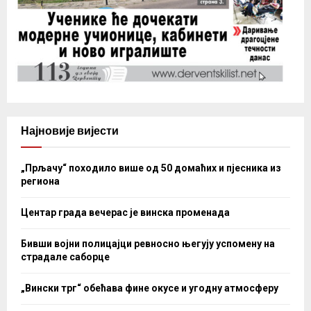
Најновије вијести
„Прљачу“ походило више од 50 домаћих и пјесника из
региона
Центар града вечерас је винска променада
Бивши војни полицајци ревносно његују успомену на
страдале саборце
„Вински трг“ обећава фине окусе и угодну атмосферу