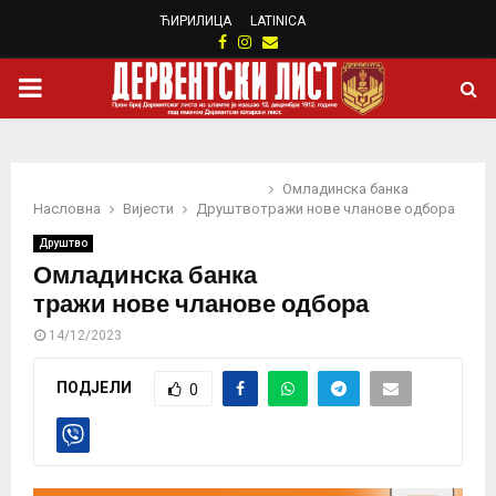
ЋИРИЛИЦА
LATINICA
Facebook
Instagram
Email
PRIMARY
MENU
Омладинска банка
Насловна
Вијести
Друштво
тражи нове чланове одбора
Друштво
Омладинска банка
тражи нове чланове одбора
14/12/2023
ПОДЈЕЛИ
0