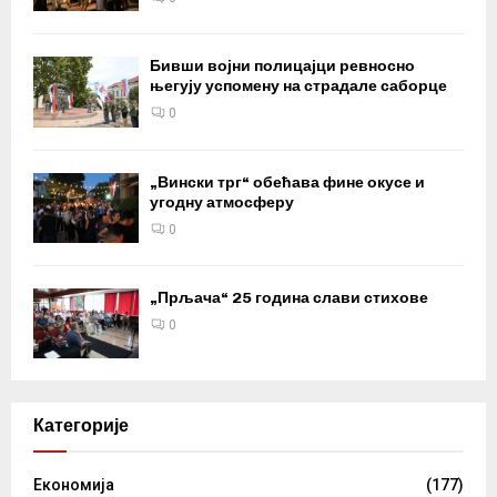
Бивши војни полицајци ревносно
његују успомену на страдале саборце
0
„Вински трг“ обећава фине окусе и
угодну атмосферу
0
„Прљача“ 25 година слави стихове
0
Категорије
Eкономија
(177)