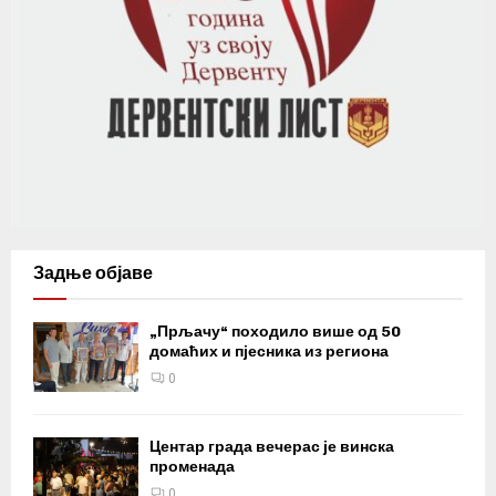
Задње објаве
„Прљачу“ походило више од 50
домаћих и пјесника из региона
0
Центар града вечерас је винска
променада
0