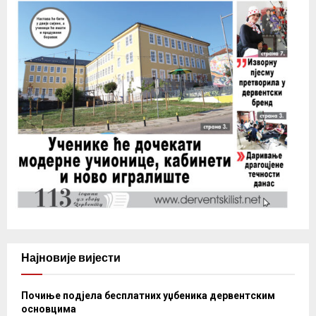
Најновије вијести
Почиње подјела бесплатних уџбеника дервентским
основцима