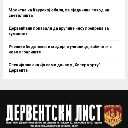
Молитва на Каурској обали, па зједнички поход на
светилишта
Дервенћани показали да врућине нису препрека за
хуманост
Ученике ће дочекати модерне учионице, кабинети и
ново игралиште
Специјална акција само данас у „Хипер корту“
Дервента