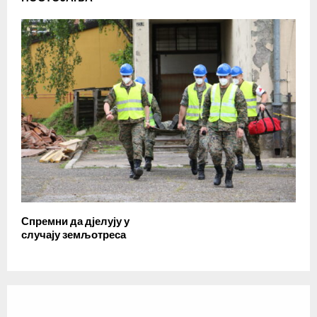
Спремни да дјелују у
случају земљотреса