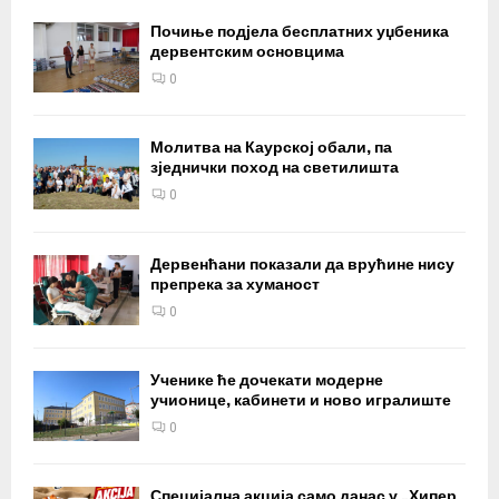
Почиње подјела бесплатних уџбеника
дервентским основцима
0
Молитва на Каурској обали, па
зједнички поход на светилишта
0
Дервенћани показали да врућине нису
препрека за хуманост
0
Ученике ће дочекати модерне
учионице, кабинети и ново игралиште
0
Специјална акција само данас у „Хипер