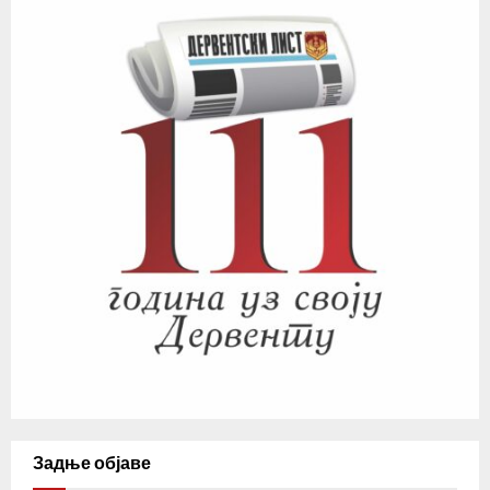
Задње објаве