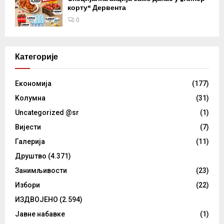
корту“ Дервента
0
Категорије
Eкономија
(177)
Kолумнa
(31)
Uncategorized @sr
(1)
Вијести
(7)
Галерија
(11)
Друштво
(4.371)
Занимљивости
(23)
Избори
(22)
ИЗДВОЈЕНО
(2.594)
Јавне набавке
(1)