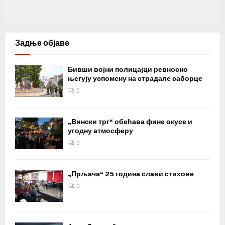
Задње објаве
Бивши војни полицајци ревносно
његују успомену на страдале саборце
0
„Вински трг“ обећава фине окусе и
угодну атмосферу
0
„Прљача“ 25 година слави стихове
0