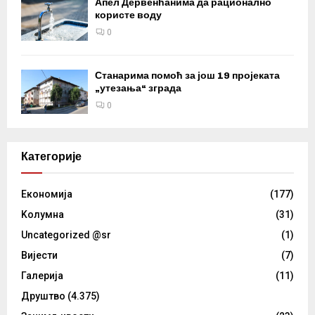
Апел Дервенћанима да рационално
користе воду
0
Станарима помоћ за још 19 пројеката
„утезања“ зграда
0
Категорије
Eкономија
(177)
Kолумнa
(31)
Uncategorized @sr
(1)
Вијести
(7)
Галерија
(11)
Друштво
(4.375)