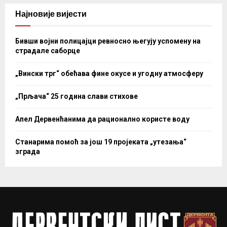
Најновије вијести
Бивши војни полицајци ревносно његују успомену на
страдале саборце
„Вински трг“ обећава фине окусе и угодну атмосферу
„Прљача“ 25 година слави стихове
Апел Дервенћанима да рационално користе воду
Станарима помоћ за још 19 пројеката „утезања“
зграда