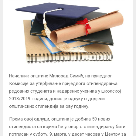
Начелник општине Милорад Симић, на приједлог
Комисије за утврђивање приједлога стипендирања
редовних студената и надарених ученика у школској
2018/2019. години, донио је одлуку о додјели
општинских стипендија за ову годину.
Према овој одлуци, општина је добила 59 нових
стипендиста са којима ће уговор о стипендирању бити
потписан у суботу, 9. марта, у десет часова у Центру за