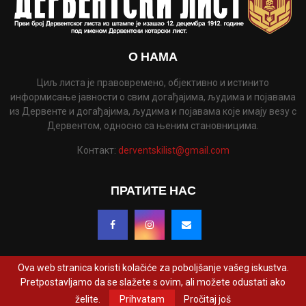
О НАМА
Циљ листа је правовремено, објективно и истинито
информисање јавности о свим догађајима, људима и појавама
из Дервенте и догађајима, људима и појавама које имају везу с
Дервентом, односно са њеним становницима.
Контакт:
derventskilist@gmail.com
ПРАТИТЕ НАС
Ova web stranica koristi kolačiće za poboljšanje vašeg iskustva.
Pretpostavljamo da se slažete s ovim, ali možete odustati ako
@2022 - www.derventskilist.net. Сва права задржана. Дизајнирао и развио
želite.
Prihvatam
Pročitaj još
ProCreative Studio