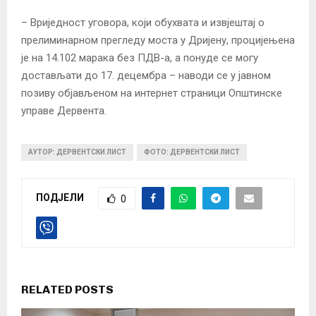
– Вриједност уговора, који обухвата и извјештај о
прелиминарном прегледу моста у Дријену, процијењена
је на 14.102 марака без ПДВ-а, а понуде се могу
достављати до 17. децембра – наводи се у јавном
позиву објављеном на интернет страници Општинске
управе Дервента.
АУТОР: ДЕРВЕНТСКИ ЛИСТ
ФОТО: ДЕРВЕНТСКИ ЛИСТ
ПОДЈЕЛИ
0
RELATED POSTS