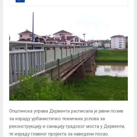
Општинска управа Дервента расписала је јавни позив
за израду урбанистичко техничких услова за
реконструкцију и санацију градског моста у Дервенти,
те израду главног пројекта за наведени посао.