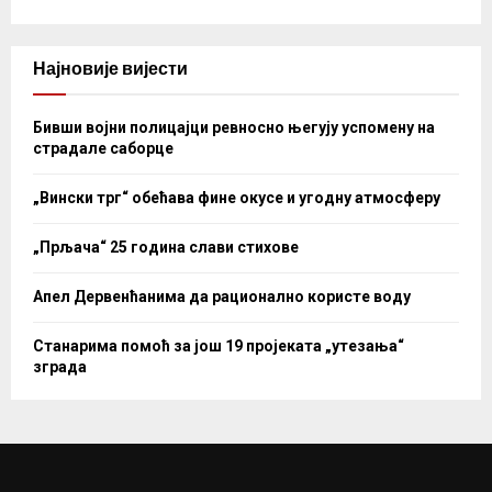
Најновије вијести
Бивши војни полицајци ревносно његују успомену на
страдале саборце
„Вински трг“ обећава фине окусе и угодну атмосферу
„Прљача“ 25 година слави стихове
Апел Дервенћанима да рационално користе воду
Станарима помоћ за још 19 пројеката „утезања“
зграда