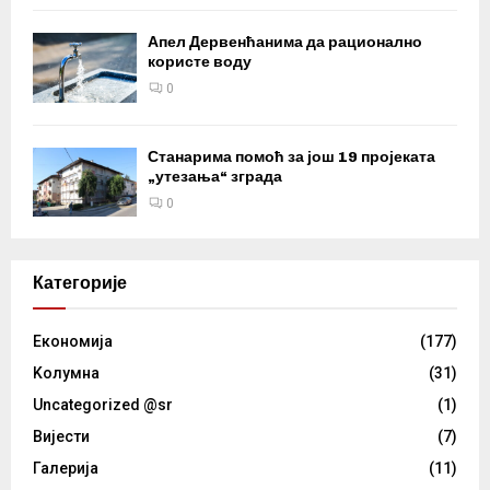
Апел Дервенћанима да рационално
користе воду
0
Станарима помоћ за још 19 пројеката
„утезања“ зграда
0
Категорије
Eкономија
(177)
Kолумнa
(31)
Uncategorized @sr
(1)
Вијести
(7)
Галерија
(11)