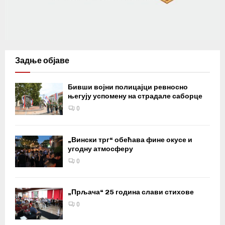
Задње објаве
Бивши војни полицајци ревносно
његују успомену на страдале саборце
0
„Вински трг“ обећава фине окусе и
угодну атмосферу
0
„Прљача“ 25 година слави стихове
0