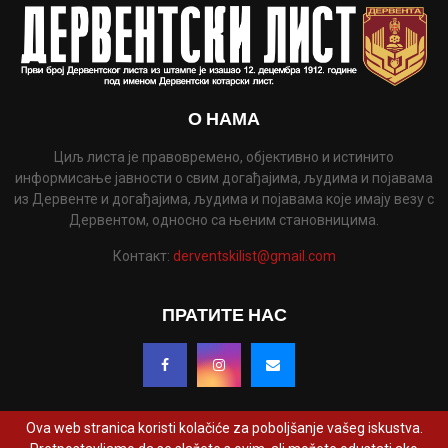
О НАМА
Циљ листа је правовремено, објективно и истинито
информисање јавности о свим догађајима, људима и појавама
из Дервенте и догађајима, људима и појавама које имају везу с
Дервентом, односно са њеним становницима.
Контакт:
derventskilist@gmail.com
ПРАТИТЕ НАС
Ova web stranica koristi kolačiće za poboljšanje vašeg iskustva.