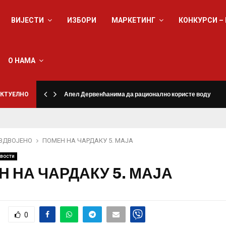
ВИЈЕСТИ
ИЗБОРИ
МАРКЕТИНГ
КОНКУРСИ –
О НАМА
КТУЕЛНО
Апел Дервенћанима да рационално користе воду
ЗДВОЈЕНО
ПОМЕН НА ЧАРДАКУ 5. МАЈА
вости
 НА ЧАРДАКУ 5. МАЈА
0