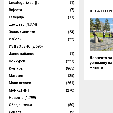
Uncategorized @sr
(1)
Вијести
(7)
RELATED P
Галерија
(11)
Друштво
(4.374)
Занимљивости
(23)
Избори
(22)
ИЗДВОЈЕНО
(2.595)
Јавне набавке
(1)
Дервента од
Конкурси
(227)
успомену на
живота
Култура
(865)
Магазин
(25)
Мали огласи
(261)
МАРКЕТИНГ
(270)
Новости
(1.799)
Обавјештења
(50)
Рецепт
(9)