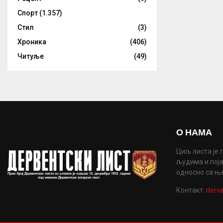
Спорт
(1.357)
Стил
(3)
Хроника
(406)
Читуље
(49)
О НАМА
Циљ листа је 
људима и поја
односно са њ
Контакт:
derve