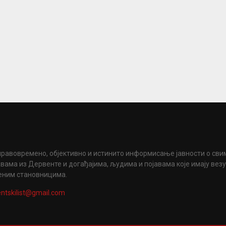
правовремено, објективно и истинито информисање јавности о сви
вама из Дервенте и догађајима, људима и појавама које имају вез
еним становницима.
ntskilist@gmail.com