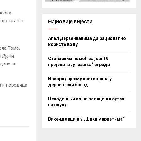
асова
ом полагања
Најновије вијести
Апел Дервенћанима да рационално
користе воду
ола Томе,
онађени
Станарима помоћ за још 19
одине на
пројеката „утезања“ зграда
Изворну пјесму претворила у
дервентски бренд
а и породица
Некадашњи војни полицајци сутра
на окупу
Викенд акција у „Шики маркетима“