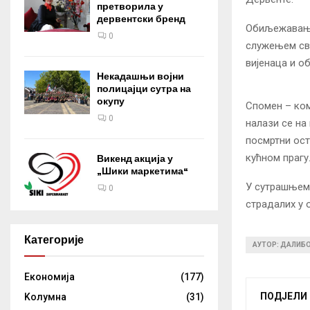
претворила у
дервентски бренд
Обиљежавање
0
служењем све
вијенаца и о
Некадашњи војни
полицајци сутра на
окупу
Спомен – ком
0
налази се на
посмртни ост
кућном прагу
Викенд акција у
„Шики маркетима“
У сутрашњем 
0
страдалих у 
Категорије
АУТОР: ДАЛИБ
Eкономија
(177)
ПОДЈЕЛИ
Kолумнa
(31)