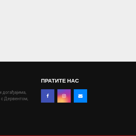
ПРАТИТЕ НАС
м догађајима,
у с Дервентом,