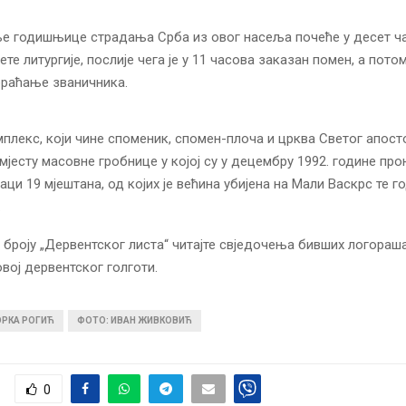
 годишњице страдања Срба из овог насеља почеће у десет ч
те литургије, послије чега је у 11 часова заказан помен, а пот
браћање званичника.
плекс, који чине споменик, спомен-плоча и црква Светог апост
 мјесту масовне гробнице у којој су у децембру 1992. године пр
аци 19 мјештана, од којих је већина убијена на Мали Васкрс те г
.
броју „Дервентског листа“ читајте свједочења бивших логораш
овој дервентског голготи.
ОРКА РОГИЋ
ФОТО: ИВАН ЖИВКОВИЋ
0