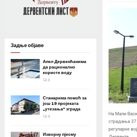
Задње објаве
Апел Дервенћанима
да рационално
користе воду
0
Станарима помоћ за
још 19 пројеката
„утезања“ зграда
На Мали Васк
0
страдања 37 
регуларне во
Изворну пјесму
Дервенте.