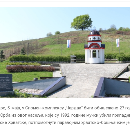
рс, 5. маја, у Спомен-комплексу „Чардак“ бити обиљежено 27 г
Срба из овог насеља, које су 1992. године мучки убили припадн
јске Хрватске, потпомогнути паравојним хрватско-бошњачким ј