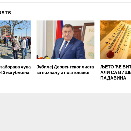
OSTS
 заборава чува
Јубилеј Дервентског листа
ЉЕТО ЋЕ БИТ
 43 изгубљена
за похвалу и поштовање
АЛИ СА ВИШ
ПАДАВИНА