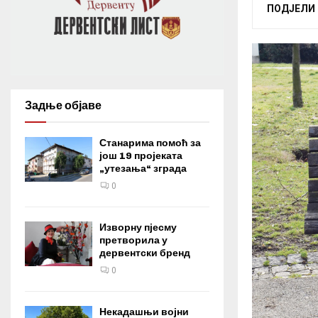
ПОДЈЕЛИ
Задње објаве
Станарима помоћ за
још 19 пројеката
„утезања“ зграда
0
Изворну пјесму
претворила у
дервентски бренд
0
Некадашњи војни