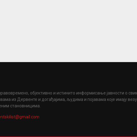
правовремено, објективно и истинито информисање јавности о сви
вама из Дервенте и догађајима, људима и појавама које имају вез
еним становницима.
ntskilist@gmail.com