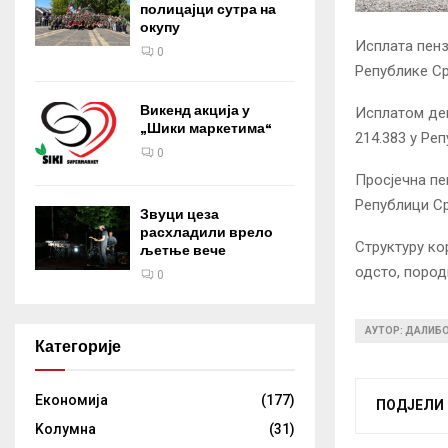
полицајци сутра на
окупу
Исплата пенз
0
Републике Ср
Викенд акција у
Исплатом дец
„Шики маркетима“
214.383 у Ре
0
Просјечна пе
Републици Ср
Звуци цеза
расхладили врело
Структуру ко
љетње вече
одсто, породи
0
АУТОР: ДАЛИБ
Категорије
Eкономија
(177)
ПОДЈЕЛИ
Kолумнa
(31)