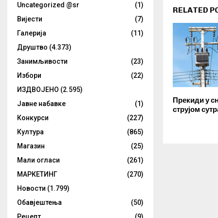
Uncategorized @sr
(1)
RELATED P
Вијести
(7)
Галерија
(11)
Друштво
(4.373)
Занимљивости
(23)
Избори
(22)
ИЗДВОЈЕНО
(2.595)
Прекиди у с
Јавне набавке
(1)
струјом сутр
Конкурси
(227)
Култура
(865)
Магазин
(25)
Мали огласи
(261)
МАРКЕТИНГ
(270)
Новости
(1.799)
Обавјештења
(50)
Рецепт
(9)