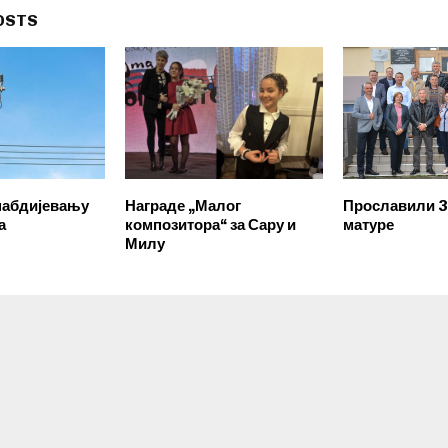
OSTS
набдијевању
Награде „Малог
Прославили 3
а
композитора“ за Сару и
матуре
Милу