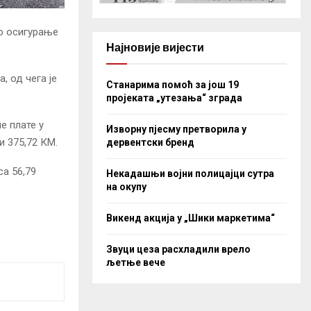
о осигурање
Најновије вијести
, од чега је
Станарима помоћ за још 19
пројеката „утезања“ зграда
е плате у
Изворну пјесму претворила у
и 375,72 КМ.
дервентски бренд
са 56,79
Некадашњи војни полицајци сутра
на окупу
Викенд акција у „Шики маркетима“
Звуци цеза расхладили врело
љетње вече