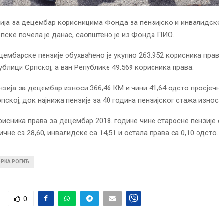
ија за децембар корисницима Фонда за пензијско и инвалидск
пске почела је данас, саопштено је из Фонда ПИО.
ембарске пензије обухваћено је укупно 263.952 корисника права
публици Српској, а ван Републике 49.569 корисника права.
нзија за децембар износи 366,46 КМ и чини 41,64 одсто просјечн
пској, док најнижа пензије за 40 година пензијског стажа износ
рисника права за децембар 2018. године чине старосне пензије 
чне са 28,60, инвалидске са 14,51 и остала права са 0,10 одсто.
ОРКА РОГИЋ
0