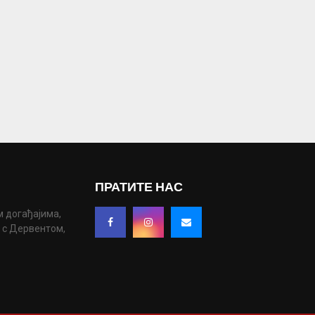
ПРАТИТЕ НАС
м догађајима,
у с Дервентом,