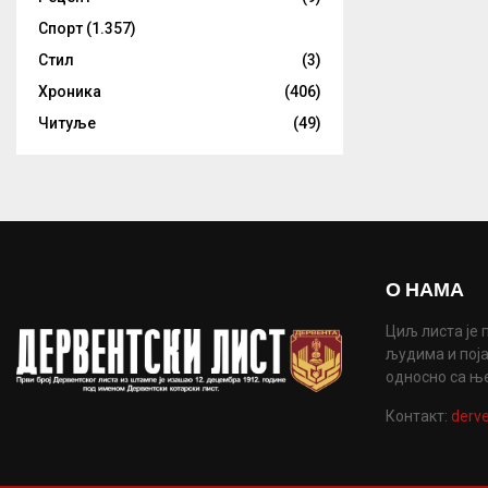
Спорт
(1.357)
Стил
(3)
Хроника
(406)
Читуље
(49)
О НАМА
Циљ листа је 
људима и поја
односно са њ
Контакт:
derve