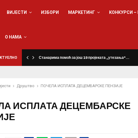
ВИЈЕСТИ
ИЗБОРИ
МАРКЕТИНГ
КОНКУРСИ –
О НАМА
КТУЕЛНО
Станарима помоћ за још 19 пројеката „утезања“…
ијести
Друштво
ПОЧЕЛА ИСПЛАТА ДЕЦЕМБАРСКЕ ПЕНЗИЈЕ
ЛА ИСПЛАТА ДЕЦЕМБАРСКЕ
ИЈЕ