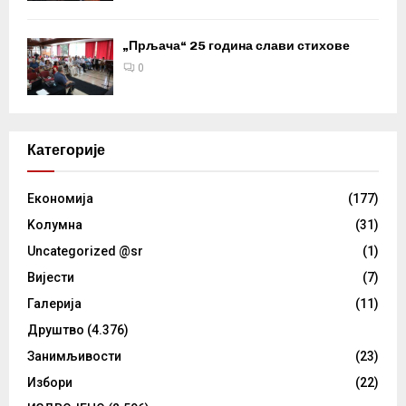
„Прљача“ 25 година слави стихове
0
Категорије
Eкономија
(177)
Kолумнa
(31)
Uncategorized @sr
(1)
Вијести
(7)
Галерија
(11)
Друштво
(4.376)
Занимљивости
(23)
Избори
(22)