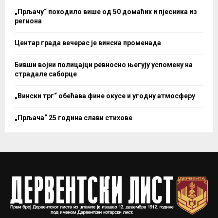
„Прљачу“ походило више од 50 домаћих и пјесника из
региона
Центар града вечерас је винска променада
Бивши војни полицајци ревносно његују успомену на
страдале саборце
„Вински трг“ обећава фине окусе и угодну атмосферу
„Прљача“ 25 година слави стихове