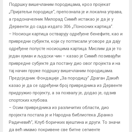
Подршку вишечланим породицама, кроз пројекат
„Пријатељи породице“, препознала је и локална управа,
а градоначелник Милорад Симић истакао је да је у
Дервенти до сада издато 306 „Поносних картица“.
– Носиоци картица остварују одређене бенефите, као и
привредни субјекти, који су потписали уговоре да дају
одређене попусте носиоцима картица. Мислим да је то
један хуман и људски чин – казао је Симић позивајући
привредне субјекте да постану дио овог пројекта и на
тај начин пруже подршку вишечланим породицама.
Предсједник Фондације „За породицу“ Драган Дакић
казао је да се одређени број привредника из Дервенте
придружио пројекту, а за похвалу је, додао је, одзив
спортских клубова.
– Осим привредника из различитих области, дио
пројекта постала је и Народна библиотека „Бранко
Радичевић“, Клуб боричких вјештина и други. То значи
да већ имамо покривене све битне сегменте