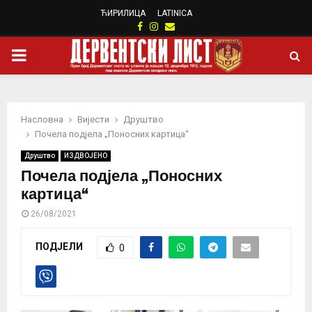
ЋИРИЛИЦА
LATINICA
Facebook
Instagram
Email
PRIMARY
MENU
Насловна
Вијести
Друштво
Почела подјела „Поносних картица“
Друштво
ИЗДВОЈЕНО
Почела подјела „Поносних
картица“
26/08/2021
ПОДЈЕЛИ
0