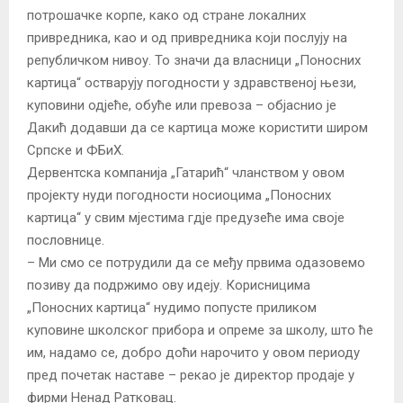
потрошачке корпе, како од стране локалних
привредника, као и од привредника који послују на
републичком нивоу. То значи да власници „Поносних
картица“ остварују погодности у здравственој њези,
куповини одјеће, обуће или превоза – објаснио је
Дакић додавши да се картица може користити широм
Српске и ФБиХ.
Дервентска компанија „Гатарић“ чланством у овом
пројекту нуди погодности носиоцима „Поносних
картица“ у свим мјестима гдје предузеће има своје
пословнице.
– Ми смо се потрудили да се међу првима одазовемо
позиву да подржимо ову идеју. Корисницима
„Поносних картица“ нудимо попусте приликом
куповине школског прибора и опреме за школу, што ће
им, надамо се, добро доћи нарочито у овом периоду
пред почетак наставе – рекао је директор продаје у
фирми Ненад Ратковац.