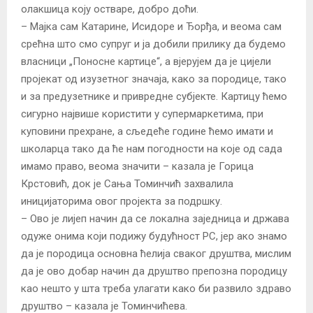
олакшица коју остваре, добро доћи.
– Мајка сам Катарине, Исидоре и Ђорђа, и веома сам
срећна што смо супруг и ја добили прилику да будемо
власници „Поносне картице“, а вјерујем да је цијели
пројекат од изузетног значаја, како за породице, тако
и за предузетнике и привредне субјекте. Картицу ћемо
сигурно највише користити у супермаркетима, при
куповини прехране, а сљедеће године ћемо имати и
школарца тако да ће нам погодности на које од сада
имамо право, веома значити – казала је Горица
Крстовић, док је Сања Томинчић захвалила
иницијаторима овог пројекта за подршку.
– Ово је лијеп начин да се локална заједница и држава
одуже онима који подижу будућност РС, јер ако знамо
да је породица основна ћелија сваког друштва, мислим
да је ово добар начин да друштво препозна породицу
као нешто у шта треба улагати како би развило здраво
друштво – казала је Томинчићева.