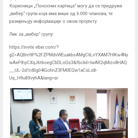
Корисници „Поносних картица“ могу да се придруже
„вибер“ групи која има више од 6.000 чланова, те
размјењују информације о овом пројекту.
Лик за „вибер“ групу:
https://invite.viber.com/?
g2=AQBm9P%2FZPMdvWEuakbsAMgCIiLnYXAM7HIKw4Ny
wAePIhyCXqJ6t6oegCbDLoGs3&fbclid=IwAR2qMizo8HAQ
__UL-2d1nIBg04lGohnZ3FM0EQw1aCsLs8-
Uq_H9u8XvyhA&lang=sr