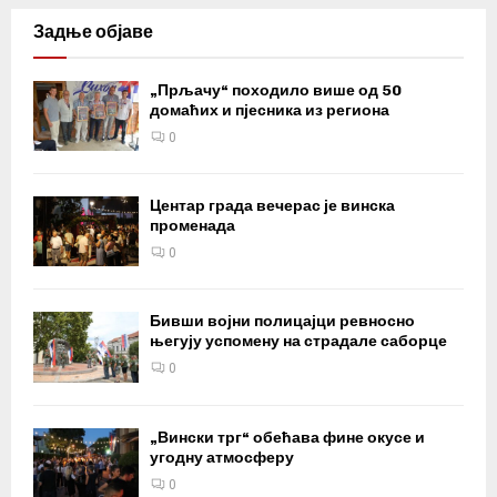
Задње објаве
„Прљачу“ походило више од 50
домаћих и пјесника из региона
0
Центар града вечерас је винска
променада
0
Бивши војни полицајци ревносно
његују успомену на страдале саборце
0
„Вински трг“ обећава фине окусе и
угодну атмосферу
0