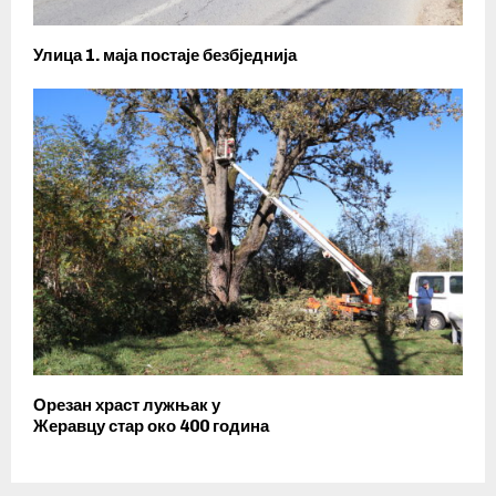
Улица 1. маја постаје безбједнија
Орезан храст лужњак у
Жеравцу стар око 400 година