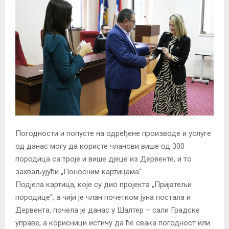
Погодности и попусте на одређене производе и услуге
од данас могу да користе чланови више од 300
породица са троје и више дјеце из Дервенте, и то
захваљујући „Поносним картицама“.
Подјела картица, које су дио пројекта „Пријатељи
породице“, а чији је члан почетком јуна постала и
Дервента, почела је данас у Шалтер – сали Градске
управе, а корисници истичу да ће свака погодност или