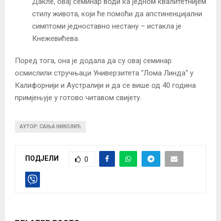
Дакле, овај семинар води ка једном квалитетнијем
стилу живота, који ће помоћи да апстиненцијални
симптоми једноставно нестану – истакла је
Кнежевићева.
Поред тога, она је додала да су овај семинар
осмислили стручњаци Универзитета “Лома Линда“ у
Калифорнији и Аустралији и да се више од 40 година
примјењује у готово читавом свијету.
АУТОР: САЊА НИКОЛИЋ
ПОДЈЕЛИ
0