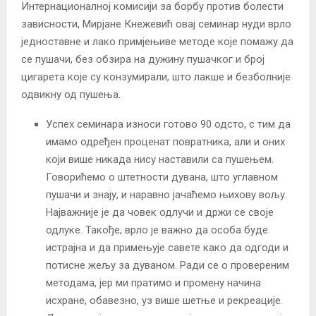
Интернационалној комисији за борбу против болести
зависности, Мирјане Кнежевић овај семинар нуди врло
једноставне и лако примјењиве методе које помажу да
се пушачи, без обзира на дужину пушaчког и број
цигарета које су конзумирали, што лакше и безболније
одвикну од пушења.
Успех семинара износи готово 90 одсто, с тим да
имамо одређен проценат повратника, али и оних
који више никада нису наставили са пушењем.
Говорићемо о штетности дувана, што углавном
пушачи и знају, и наравно јачаћемо њихову вољу.
Најважније је да човек одлучи и држи се своје
одлуке. Такође, врло је важно да особа буде
истрајна и да примењује савете како да одгоди и
потисне жељу за дуваном. Ради се о провереним
методама, јер ми пратимо и промену начина
исхране, обавезно, уз више шетње и рекреације.