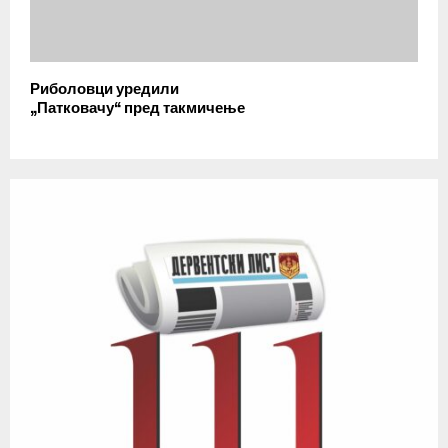
Риболовци уредили
„Патковачу“ пред такмичење