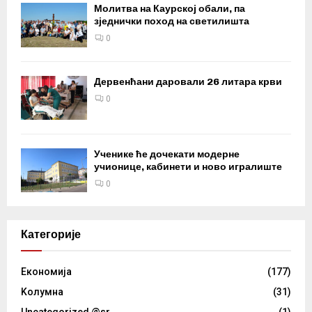
Молитва на Каурској обали, па
зједнички поход на светилишта
0
Дервенћани даровали 26 литара крви
0
Ученике ће дочекати модерне
учионице, кабинети и ново игралиште
0
Категорије
Eкономија
(177)
Kолумнa
(31)