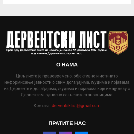
О НАМА
Циљ листа је правовремено, објективно и истинито
информисање јавности о свим догађајима, људима и појавама
из Дервенте и догађајима, људима и појавама које имају везу с
Дервентом, односно са њеним становницима.
Контакт:
derventskilist@gmail.com
ПРАТИТЕ НАС