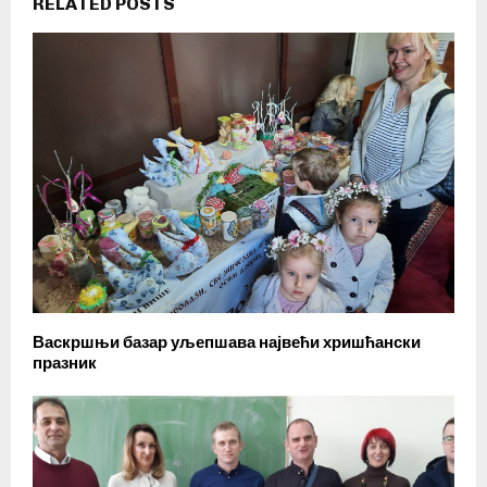
RELATED POSTS
Васкршњи базар уљепшава највећи хришћански
празник