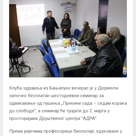
Клуба здравља из Бањалуке вечерас је у Дервенти
започео бесплатан шестодневни семинар за
одвикавање од пушења „Прекини сада – седам корака
до слободе”, a семинар ће трајати до 2. марта у
просторијама Друштвеног центра “АДРА”.
Према ријечима професорице биологије, едуковане у