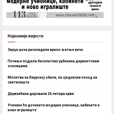
Најновије вијести
Звуци цеза расхладили врело љетње вече
Почиње подјела бесплатних уџбеника дервентским
основцима
Молитва на Каурској обали, па зједнички поход на
светилишта
Дервенћани даровали 26 литара крви
Ученике ће дочекати модерне учионице, кабинети и
ново игралиште