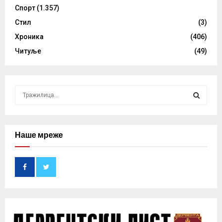
Спорт
(1.357)
Стил
(3)
Хроника
(406)
Читуље
(49)
S
e
a
S
r
c
Наше мреже
E
h
f
A
o
r
R
:
C
H