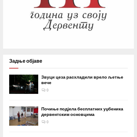
Задње објаве
Звуци цеза расхладили врело љетње
вече
0
Почиње подјела бесплатних уџбеника
дервентским основцима
0