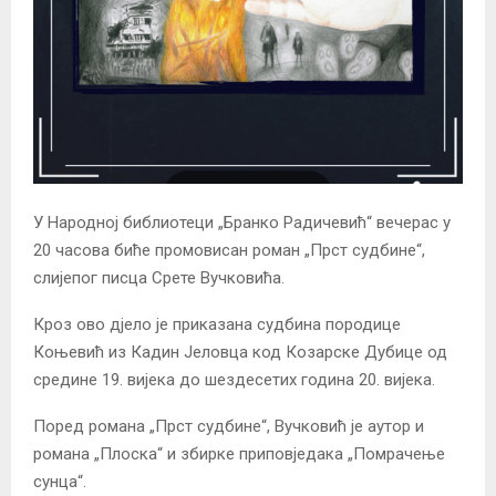
У Народној библиотеци „Бранко Радичевић“ вечерас у
20 часова биће промовисан роман „Прст судбине“,
слијепог писца Срете Вучковића.
Кроз ово дјело је приказана судбина породице
Коњевић из Кадин Јеловца код Козарске Дубице од
средине 19. вијека до шездесетих година 20. вијека.
Поред романа „Прст судбине“, Вучковић је аутор и
романа „Плоска“ и збирке приповједака „Помрачење
сунца“.