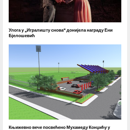
Улога у „Игралишту снова“ донијела награду Ени
Бјелошевић
Књижевно вече посвећено Мухамеду Конџићу у