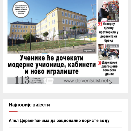
Најновије вијести
Апел Дервенћанима да рационално користе воду