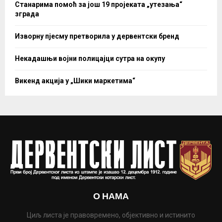
Станарима помоћ за још 19 пројеката „утезања“
зграда
Изворну пјесму претворила у дервентски бренд
Некадашњи војни полицајци сутра на окупу
Викенд акција у „Шики маркетима“
О НАМА
Циљ листа је правовремено, објективно и истинито