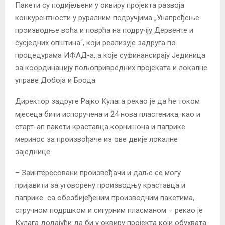
Пакети су подијељени у оквиру пројекта развоја
конкурентности у руралним подручјима „Унапређење
производње воћа и поврћа на подручју Дервенте и
сусједних општина“, који реализује задруга по
процедурама ИФАД-а, а које суфинансирају Јединица
за координацију пољопривредних пројеката и локалне
управе Добоја и Брода.
Директор задруге Рајко Кулага рекао је да ће током
мјесеца бити испоручена и 24 нова пластеника, као и
старт-ап пакети краставца корнишона и паприке
меринос за произвођаче из ове двије локалне
заједнице.
– Заинтересовани произвођачи и даље се могу
пријавити за уговорену производњу краставца и
паприке са обезбијеђеним производним пакетима,
стручном подршком и сигурним пласманом – рекао је
Кулага додајући да би у оквиру пројекта који обухвата