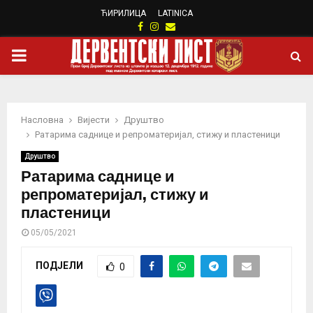
ЋИРИЛИЦА
LATINICA
Facebook
Instagram
Email
PRIMARY
MENU
Насловна
Вијести
Друштво
Ратарима саднице и репроматеријал, стижу и пластеници
Друштво
Ратарима саднице и
репроматеријал, стижу и
пластеници
05/05/2021
ПОДЈЕЛИ
0