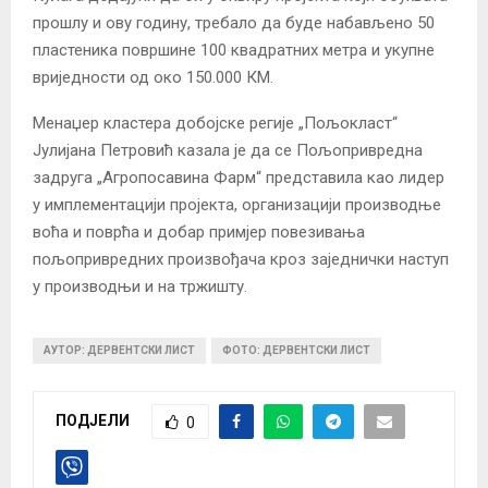
прошлу и ову годину, требало да буде набављено 50
пластеника површине 100 квадратних метра и укупне
вриједности од око 150.000 КМ.
Менаџер кластера добојске регије „Пољокласт“
Јулијана Петровић казала је да се Пољопривредна
задруга „Агропосавина Фарм“ представила као лидер
у имплементацији пројекта, организацији производње
воћа и поврћа и добар примјер повезивања
пољопривредних произвођача кроз заједнички наступ
у производњи и на тржишту.
АУТОР: ДЕРВЕНТСКИ ЛИСТ
ФОТО: ДЕРВЕНТСКИ ЛИСТ
ПОДЈЕЛИ
0