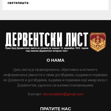
светилишта
О НАМА
Циљ листа је правовремено, објективно и истинито
информисање јавности о свим догађајима, људима и појавама
из Дервенте и догађајима, људима и појавама које имају везу с
Дервентом, односно са њеним становницима.
Контакт:
derventskilist@gmail.com
ПРАТИТЕ НАС