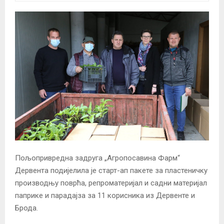
Пољопривредна задруга „Агропосавина Фарм“
Дервента подијелила је старт-ап пакете за пластеничку
производњу поврћа, репроматеријал и садни материјал
паприке и парадајза за 11 корисника из Дервенте и
Брода.