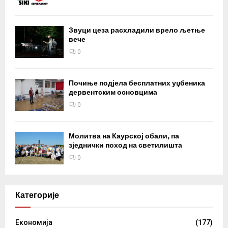
Звуци цеза расхладили врело љетње
вече
0
Почиње подјела бесплатних уџбеника
дервентским основцима
0
Молитва на Каурској обали, па
зједнички поход на светилишта
0
Категорије
Eкономија
(177)