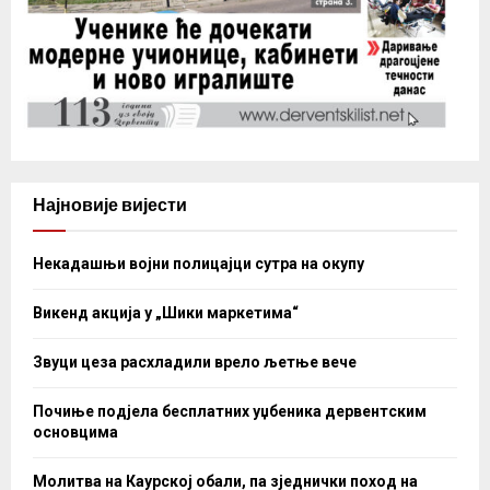
Најновије вијести
Некадашњи војни полицајци сутра на окупу
Викенд акција у „Шики маркетима“
Звуци цеза расхладили врело љетње вече
Почиње подјела бесплатних уџбеника дервентским
основцима
Молитва на Каурској обали, па зједнички поход на