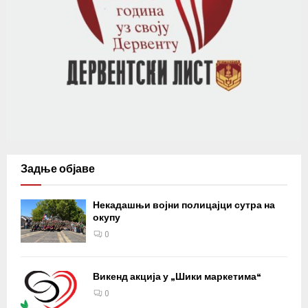
Задње објаве
Некадашњи војни полицајци сутра на
окупу
0
Викенд акција у „Шики маркетима“
0