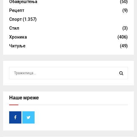
Обавјештења
(50)
Рецепт
(9)
Спорт
(1.357)
Стил
(3)
Хроника
(406)
Читуље
(49)
S
e
a
S
r
c
Наше мреже
E
h
f
A
o
r
R
:
C