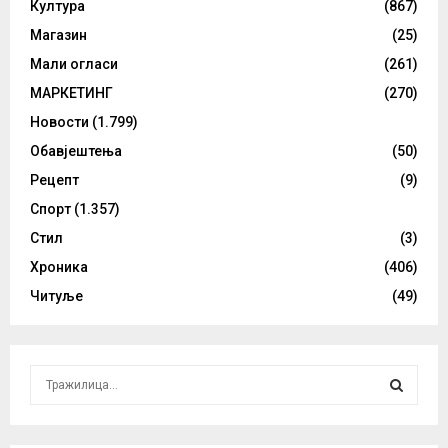
Култура
(867)
Магазин
(25)
Мали огласи
(261)
МАРКЕТИНГ
(270)
Новости
(1.799)
Обавјештења
(50)
Рецепт
(9)
Спорт
(1.357)
Стил
(3)
Хроника
(406)
Читуље
(49)
S
e
a
S
r