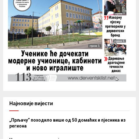
Најновије вијести
„Прљачу“ походило више од 50 домаћих и пјесника из
региона