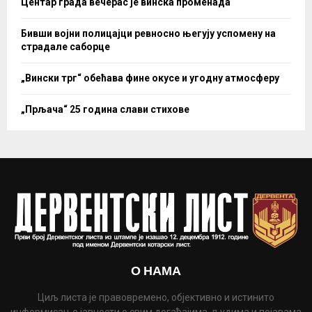
Центар града вечерас је винска променада
Бивши војни полицајци ревносно његују успомену на
страдале саборце
„Вински трг“ обећава фине окусе и угодну атмосферу
„Прљача“ 25 година слави стихове
О НАМА
Циљ листа је правовремено, објективно и истинито