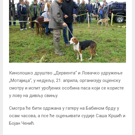
Кинолошко друштво „Дервента“ и Ловачко удружење
„Мотајица“, у недјељу, 21. априла, организују оцјенску
смотру и испит урођених особина паса који се користе
у лову на дивљу свињу.
Смотра ће бити одржана у гатеру на Бабином брду у
осам часова, а псе ће оцјењивати судије Саша Кршић и
Бојан Ченић.