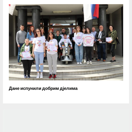
Дане испунили добрим дјелима