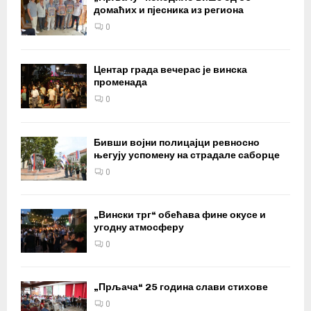
домаћих и пјесника из региона
0
Центар града вечерас је винска
променада
0
Бивши војни полицајци ревносно
његују успомену на страдале саборце
0
„Вински трг“ обећава фине окусе и
угодну атмосферу
0
„Прљача“ 25 година слави стихове
0