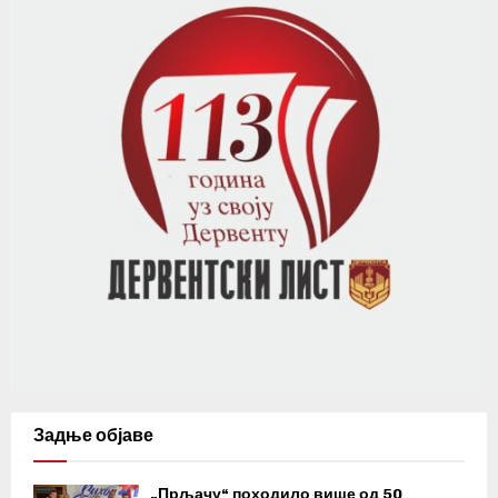
Задње објаве
„Прљачу“ походило више од 50