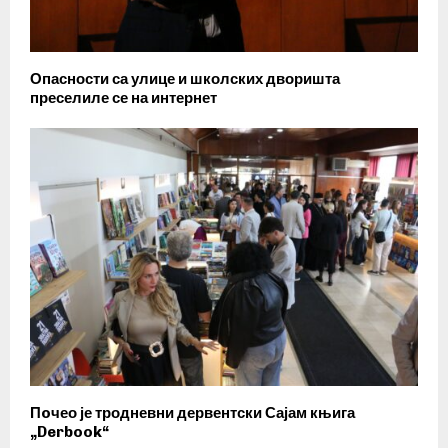
Опасности са улице и школских дворишта
преселиле се на интернет
Пoчео је тродневни дервентски Сајам књига
„Derbook“