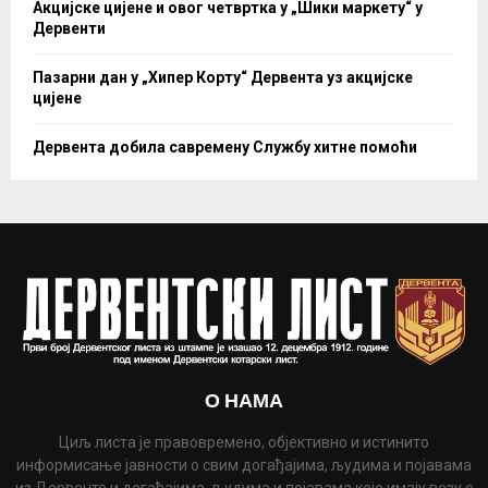
Акцијске цијене и овог четвртка у „Шики маркету“ у
Дервенти
Пазарни дан у „Хипер Корту“ Дервента уз акцијске
цијене
Дервента добила савремену Службу хитне помоћи
О НАМА
Циљ листа је правовремено, објективно и истинито
информисање јавности о свим догађајима, људима и појавама
из Дервенте и догађајима, људима и појавама које имају везу с