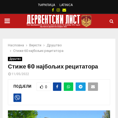
ЋИРИЛИЦА
LATINICA
Facebook
Instagram
Email
PRIMARY
MENU
Насловна
Вијести
Друштво
Стиже 60 најбољих рецитатора
Друштво
Стиже 60 најбољих рецитатора
11/05/2022
ПОДЈЕЛИ
0