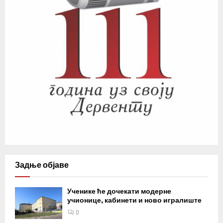
Задње објаве
Ученике ће дочекати модерне
учионице, кабинети и ново игралиште
0