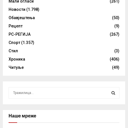
Мали огласи
(261)
Новости
(1.798)
Обавјештења
(50)
Рецепт
(9)
РС-РЕГИЈА
(267)
Спорт
(1.357)
Стил
(3)
Хроника
(406)
Читуље
(49)
S
e
a
S
r
c
Наше мреже
E
h
f
A