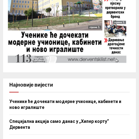
Најновије вијести
Ученике ће дочекати модерне учионице, кабинети и
ново игралиште
Специјална акција само данас у „Хипер корту“
Дервента