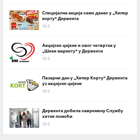
Специјална акција само данас у „Хипер
корту“ Дервента
0
Акцијске цијене и овог четвртка у
„Шики маркету“ у Дервенти
0
Пазарни дан у „Хипер Корту“ Дервента
уз акцијске цијене
0
Дервента добила савремену Службу
хитне помоћи
0