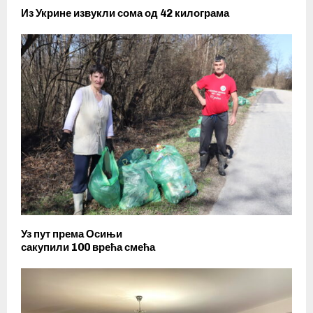
Из Укрине извукли сома од 42 килограма
Уз пут према Осињи
сакупили 100 врећа смећа