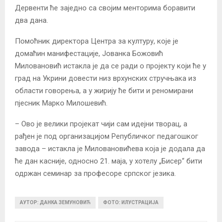
Дервенти ће заједно са својим менторима боравити
два дана.
Помоћник директора Центра за културу, које је
домаћин манифестације, Јованка Божовић
Миловановић истакла је да се ради о пројекту који ће у
град на Укрини довести низ врхунских стручњака из
области говорења, а у жирију ће бити и реномирани
пјесник Марко Милошевић.
– Ово је велики пројекат чији сам идејни творац, а
рађен је под организацијом Републичког педагошког
завода – истакла је Миловановићева која је додала да
ће дан касније, односно 21. маја, у хотелу „Бисер“ бити
одржан семинар за професоре српског језика.
АУТОР: ДАНКА ЗЕМУНОВИЋ
ФОТО: ИЛУСТРАЦИЈА