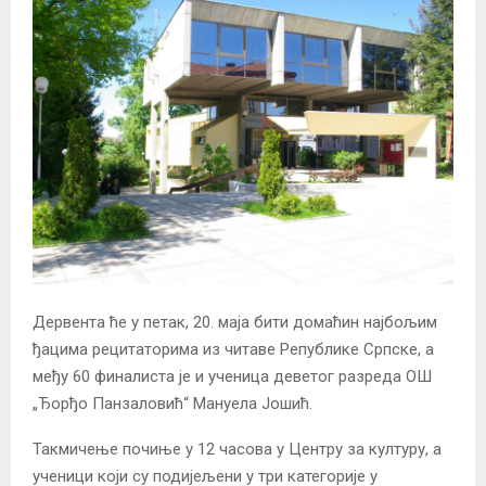
Дервента ће у петак, 20. маја бити домаћин најбољим
ђацима рецитаторима из читаве Републике Српске, а
међу 60 финалиста је и ученица деветог разреда ОШ
„Ђорђо Панзаловић“ Мануела Јошић.
Такмичење почиње у 12 часова у Центру за културу, а
ученици који су подијељени у три категорије у