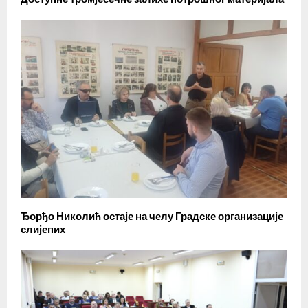
Ђорђо Николић остаје на челу Градске организације
слијепих