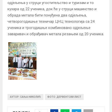
одјељења у струци угоститељство и туризам и то
кухара од 22 ученика, док ће у струци машинство и
обрада метала бити понуђена два одјељења,
четворогодишње техничар ЦНЦ технологија са 24
ученика и трогодишње комбиновано одјељење
заваривач и обрађивач метала резањем од 20 ученика.
АУТОР: САЊА НИКОЛИЋ
ФОТО: ДЕРВЕНТСКИ ЛИСТ