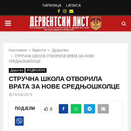
ЋИРИЛИЦА
LATINICA
Facebook
Instagram
Email
PRIMARY
MENU
Насловна
Вијести
Друштво
СТРУЧНА ШКОЛА ОТВОРИЛА ВРАТА ЗА НОВЕ
СРЕДЊОШКОЛЦЕ
Друштво
ИЗДВОЈЕНО
СТРУЧНА ШКОЛА ОТВОРИЛА
ВРАТА ЗА НОВЕ СРЕДЊОШКОЛЦЕ
18/04/2019
ПОДЈЕЛИ
0