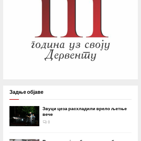
Задње објаве
Звуци цеза расхладили врело љетње
вече
0