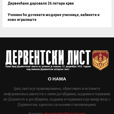
Дервенћани даровали 26 литара крви
Ученике ће дочекати модерне учионице, кабинети и
ново игралиште
О НАМА
Циљ листа је правовремено, објективно и истинито
информисање јавности о свим догађајима, људима и појавама
из Дервенте и догађајима, људима и појавама које имају везу с
Дервентом, односно са њеним становницима.
Контакт:
derventskilist@gmail.com