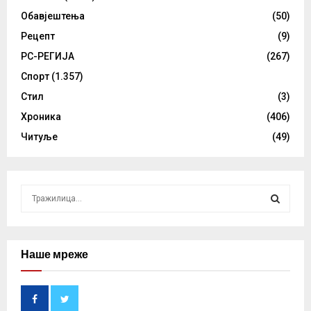
Обавјештења
(50)
Рецепт
(9)
РС-РЕГИЈА
(267)
Спорт
(1.357)
Стил
(3)
Хроника
(406)
Читуље
(49)
S
e
a
S
r
c
Наше мреже
E
h
f
A
o
r
R