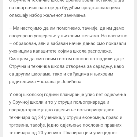
Стручне и техничке школе Бранка Јовић истакла је да
на овај начин настоје да будућим средњошколцима
олакшају избор жељеног занимања.
– Ми настојимо да им помогнемо, тачније, да им дамо
својеврсно усмјерење у њиховим жељама. На васпитно
– образован, али и забаван начин данас смо показали
ученицима капацитете којима школа располаже.
Сматрам да смо овим гестом поново потврдили да је
Стручна и техничка школа отворена за сарадњу, како
са другим школама, тако и са ђацима и њиховим
родитељима – казала је Јовићева.
У овој школској години планиран је упис пет одјељења
у Сручној школи и то у струци пољопривреда и
прерада хране једно одјељење пољопривредних
техничара од 24 ученика, у струци економија, право и
трговина, такође, једно одјељење пословно правних
техничара од 20 ученика. Планиран је и упис једног