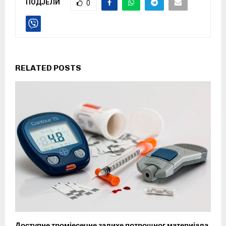
ПОДЈЕЛИ
0
RELATED POSTS
Доступне тромјесечне залихе потрошног материјала