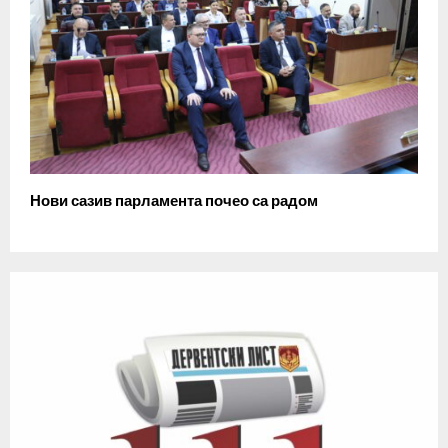
Нови сазив парламента почео са радом