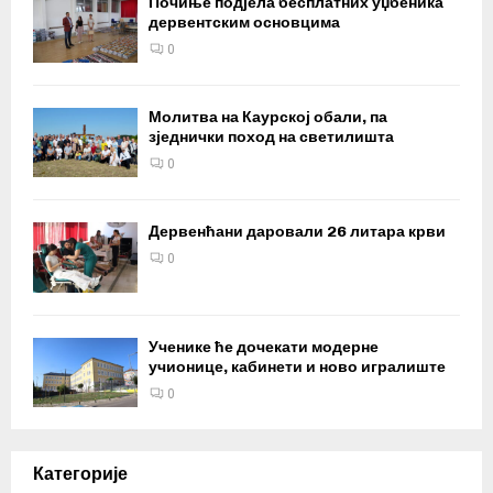
Почиње подјела бесплатних уџбеника
дервентским основцима
0
Молитва на Каурској обали, па
зједнички поход на светилишта
0
Дервенћани даровали 26 литара крви
0
Ученике ће дочекати модерне
учионице, кабинети и ново игралиште
0
Категорије