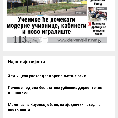
Најновије вијести
Звуци цеза расхладили врело љетње вече
Почиње подјела бесплатних уџбеника дервентским
основцима
Молитва на Каурској обали, па зједнички поход на
светилишта