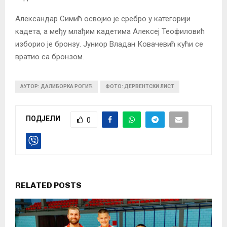
Александар Симић освојио је сребро у категорији
кадета, а међу млађим кадетима Алексеј Теофиловић
изборио је бронзу. Јуниор Владан Ковачевић кући се
вратио са бронзом.
АУТОР: ДАЛИБОРКА РОГИЋ
ФОТО: ДЕРВЕНТСКИ ЛИСТ
ПОДЈЕЛИ
0
RELATED POSTS