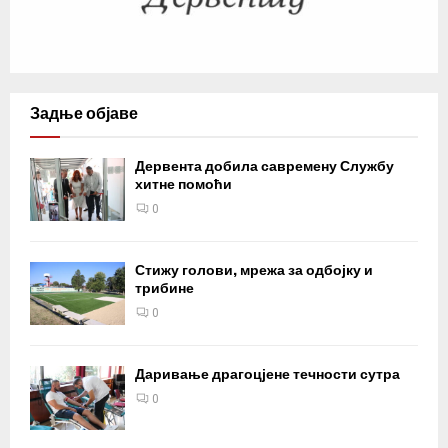
Задње објаве
Дервента добила савремену Службу
хитне помоћи
0
Стижу голови, мрежа за одбојку и
трибине
0
Даривање драгоцјене течности сутра
0