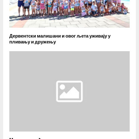
Дервентски малишани и овог љета уживају у
пливању и дружењу