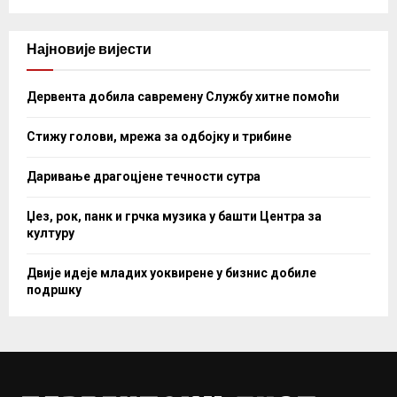
Најновије вијести
Дервента добила савремену Службу хитне помоћи
Стижу голови, мрежа за одбојку и трибине
Даривање драгоцјене течности сутра
Џез, рок, панк и грчка музика у башти Центра за
културу
Двије идеје младих уоквирене у бизнис добиле
подршку