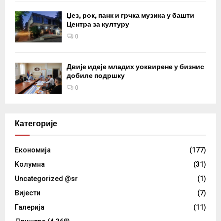
Џез, рок, панк и грчка музика у башти
Центра за културу
0
Двије идеје младих уоквирене у бизнис
добиле подршку
0
Категорије
Eкономија
(177)
Kолумнa
(31)
Uncategorized @sr
(1)
Вијести
(7)
Галерија
(11)