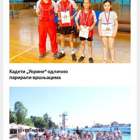
Кадети „Укрине“ одлично
парирали вршњацима