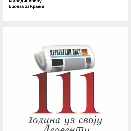
Миладиновићу
бронза из Крања