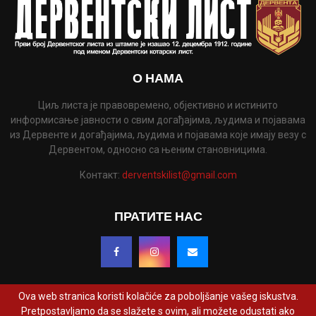
О НАМА
Циљ листа је правовремено, објективно и истинито
информисање јавности о свим догађајима, људима и појавама
из Дервенте и догађајима, људима и појавама које имају везу с
Дервентом, односно са њеним становницима.
Контакт:
derventskilist@gmail.com
ПРАТИТЕ НАС
Ova web stranica koristi kolačiće za poboljšanje vašeg iskustva.
Pretpostavljamo da se slažete s ovim, ali možete odustati ako