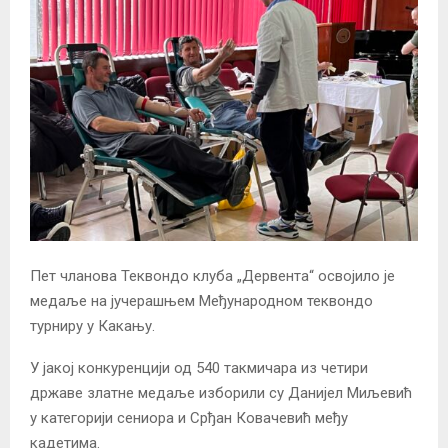
Пет чланова Теквондо клуба „Дервента“ освојило је
медаље на јучерашњем Међународном теквондо
турниру у Какању.
У јакој конкуренцији од 540 такмичара из четири
државе златне медаље изборили су Данијел Миљевић
у категорији сениора и Срђан Ковачевић међу
кадетима.