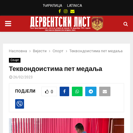
ЋИРИЛИЦА
LATINICA
Facebook
Instagram
Email
PRIMARY
MENU
Насловна
Вијести
Спорт
Теквондоистима пет медаља
Спорт
Теквондоистима пет медаља
26/02/2023
ПОДЈЕЛИ
0