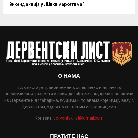
Викенд акција у „Шики маркетима“
О НАМА
Циљ листа је правовремено, објективно и истинито
информисање јавности о свим догађајима, људима и појавама
из Дервенте и догађајима, људима и појавама које имају везу с
Дервентом, односно са њеним становницима.
Контакт:
derventskilist@gmail.com
ПРАТИТЕ НАС