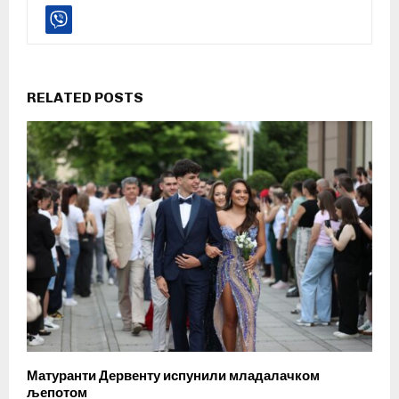
RELATED POSTS
Матуранти Дервенту испунили младалачком
љепотом