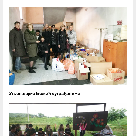
Уљепшајмо Божић суграђанима