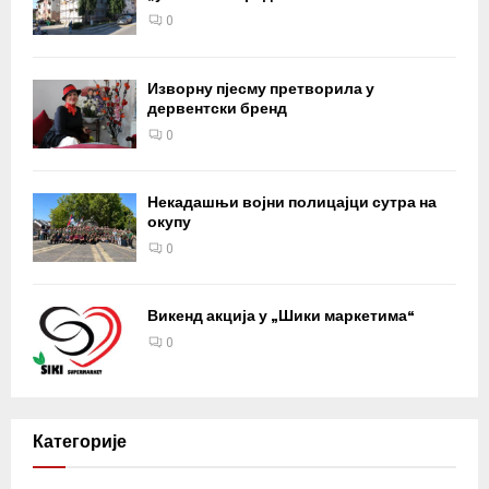
0
Изворну пјесму претворила у
дервентски бренд
0
Некадашњи војни полицајци сутра на
окупу
0
Викенд акција у „Шики маркетима“
0
Категорије