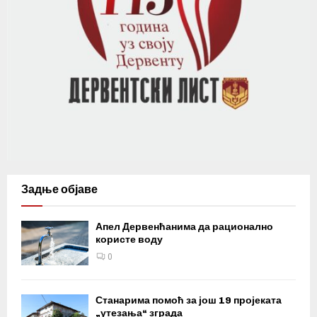
Задње објаве
Апел Дервенћанима да рационално
користе воду
0
Станарима помоћ за још 19 пројеката
„утезања“ зграда