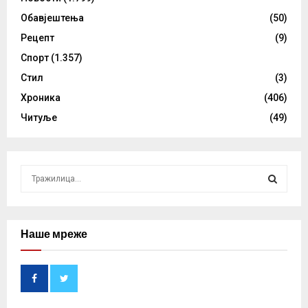
Обавјештења
(50)
Рецепт
(9)
Спорт
(1.357)
Стил
(3)
Хроника
(406)
Читуље
(49)
S
e
a
S
r
c
Наше мреже
E
h
f
A
o
r
R
: