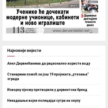
Најновије вијести
Апел Дервенћанима да рационално користе воду
Станарима помоћ за још 19 пројеката „утезања“
зграда
Изворну пјесму претворила у дервентски бренд
Некадашњи војни полицајци сутра на окупу