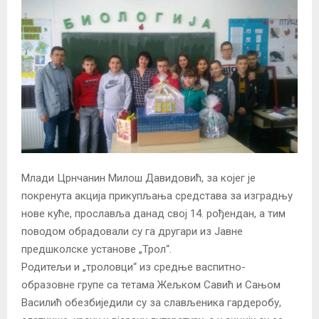
Млади Црнчанин Милош Давидовић, за којег је
покренута акција прикупљања средстава за изградњу
нове куће, прославља данад свој 14. рођендан, а тим
поводом обрадовали су га другари из Јавне
предшколске установе „Трол“.
Родитељи и „троловци“ из средње васпитно-
образовне групе са тетама Жељком Савић и Сањом
Василић обезбиједили су за слављеника гардеробу,