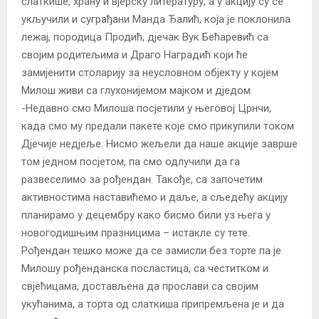
слаткише, храну и вјерску литературу, а у акцију су се
укључили и суграђани Манда Ђалић, која је поклонила
лежај, породица Продић, дјечак Вук Бећаревић са
својим родитељима и Драго Наградић који ће
замијенити столарију за неусловном објекту у којем
Милош живи са глухонијемом мајком и дједом.
-Недавно смо Милоша посјетили у његовој Црнчи,
када смо му предали пакете које смо прикупили током
Дјечије недјеље. Нисмо жељели да наше акције заврше
том једном посјетом, па смо одлучили да га
развеселимо за рођендан. Такође, са започетим
активностима наставићемо и даље, а сљедећу акцију
планирамо у децембру како бисмо били уз њега у
новогодишњим празницима – истакле су тете.
Рођендан тешко може да се замисли без торте па је
Милошу рођенданска посластица, са честитком и
свјећицама, достављена да прослави са својим
укућанима, а торта од слаткиша припремљена је и да