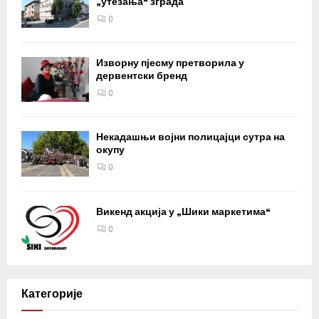
„утезања“ зграда
0
Изворну пјесму претворила у
дервентски бренд
0
Некадашњи војни полицајци сутра на
окупу
0
Викенд акција у „Шики маркетима“
0
Категорије