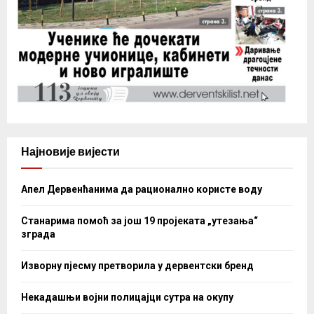
Најновије вијести
Апел Дервенћанима да рационално користе воду
Станарима помоћ за још 19 пројеката „утезања“
зграда
Изворну пјесму претворила у дервентски бренд
Некадашњи војни полицајци сутра на окупу