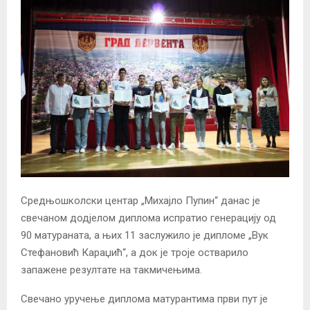
Средњошколски центар „Михајло Пупин“ данас је
свечаном додјелом диплома испратио генерацију од
90 матураната, а њих 11 заслужило је дипломе „Вук
Стефановић Караџић“, а док је троје остварило
запажене резултате на такмичењима.
Свечано уручење диплома матурантима први пут је