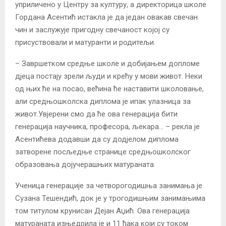
уприличено у Центру за културу, а директорица школе
Гордана Асентић истакла је да један овакав свечан
чин и заслужује пригодну свечаност којој су
присуствовали и матуранти и родитељи.
– Завршетком средње школе и добијањем допломе
дјеца постају зрели људи и крећу у мови живот. Неки
од њих ће на посао, већина ће наставити школовање,
али средњошколска диплома је ипак улазница за
живот.Увјерени смо да ће ова генерација бити
генерација научника, професора, љекара… – рекла је
Асентићева додавши да су додјелом диплома
затворене посљедње странице средњошколског
образовања дојучерашњих матураната.
Ученица генерације за четворогодишња занимања је
Сузана Тешендић, док је у трогодишњим занимањима
том титулом крунисан Дејан Аџић. Ова генерација
матураната изњедрила је и 11 ђака који су током