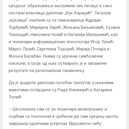
средњег образовања заслужили све петице и тако
постали власници дипломе „Вук Караџић“. Титулом
„вуковца“ окитили су се гимназијалци Адријан
Ђурђевић, Маријана Зарић, Жељана Биљановић, Сузана
Тешендић, Николина Чолић и Наталија Малешевић, као
и техничари информационих технологија Игор Лукић,
Марко Лазић, Свјетлана Тодорић, Марија Попара и
Жељка Балабан. Њима су уручени симболични
поклони, а троје од њих остварило је и запажене
резултате на регионалном такмичењу.
Да је додјела диплома посебан тренутак у њиховим
животима потврдиле су Рада Кнежевић и Катарина
Ћелић.
– Школовала сам се за техничара мехатронике и
осјећам се поносном и срећном јер сам средњу школу
завршила одличним успјехом. Вјероватно нећу