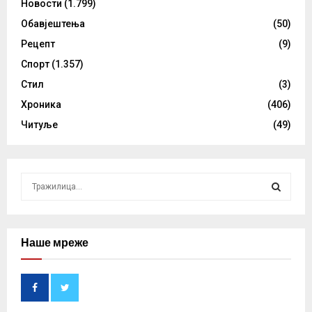
Новости
(1.799)
Обавјештења
(50)
Рецепт
(9)
Спорт
(1.357)
Стил
(3)
Хроника
(406)
Читуље
(49)
S
e
a
S
r
c
Наше мреже
E
h
f
A
o
r
R
: