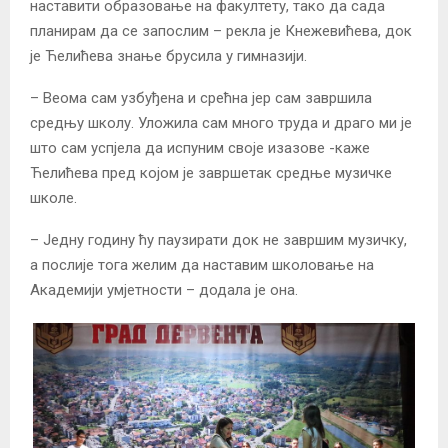
наставити образовање на факултету, тако да сада
планирам да се запослим – рекла је Кнежевићева, док
је Ћелићева знање брусила у гимназији.
– Веома сам узбуђена и срећна јер сам завршила
средњу школу. Уложила сам много труда и драго ми је
што сам успјела да испуним своје изазове -каже
Ћелићева пред којом је завршетак средње музичке
школе.
– Једну годину ћу паузирати док не завршим музичку,
а послије тога желим да наставим школовање на
Академији умјетности – додала је она.