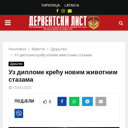
ЋИРИЛИЦА
LATINICA
Facebook
Instagram
Email
PRIMARY
MENU
Насловна
Вијести
Друштво
Уз дипломе крећу новим животним стазама
Друштво
Уз дипломе крећу новим животним
стазама
13/06/2022
ПОДЈЕЛИ
0