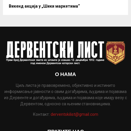
Викенд акција у „Шики маркетима“
О НАМА
Циљ листа је правовремено, објективно и истинито
информисање јавности о свим догађајима, људима и појавама
из Дервенте и догађајима, људима и појавама које имају везу с
Дервентом, односно са њеним становницима.
Контакт:
derventskilist@gmail.com