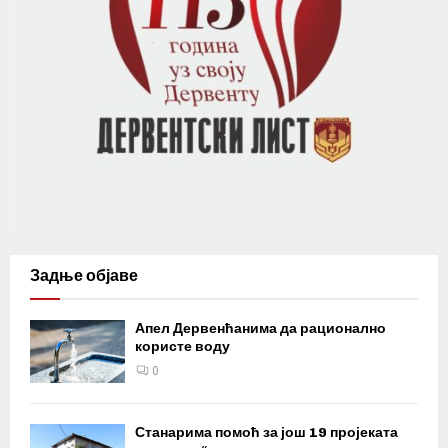
Задње објаве
Апел Дервенћанима да рационално
користе воду
0
Станарима помоћ за још 19 пројеката