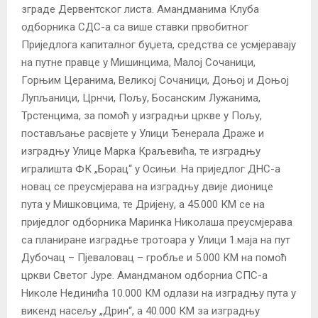
зграде Дервентског листа. Амандманима Клуба
одборника СДС-а са више ставки првобитног
Приједлога капиталног буџета, средства се усмјеравају
на путне правце у Мишинцима, Малој Сочаници,
Горњим Церанима, Великој Сочаници, Доњој и Доњој
Лупљаници, Црнчи, Пољу, Босанским Лужанима,
Трстенцима, за помоћ у изградњи цркве у Пољу,
постављање расвјете у Улици Ђенерала Драже и
изградњу Улице Марка Краљевића, те изградњу
игралишта ФК „Борац“ у Осињи. На приједлог ДНС-а
новац се преусмјерава на изградњу двије дионице
пута у Мишковцима, те Дријену, а 45.000 КМ се на
приједлог одборника Маринка Николаша преусмјерава
са планиране изградње тротоара у Улици 1.маја на пут
Дубочац – Пјеваловац – гробље и 5.000 КМ на помоћ
цркви Светог Јуре. Амандманом одборниа СПС-а
Николе Нединића 10.000 КМ одлази на изградњу пута у
викенд насељу „Дрин“, а 40.000 КМ за изградњу