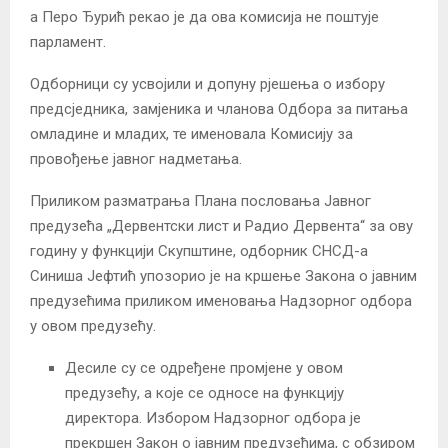
а Перо Ђурић рекао је да ова комисија не поштује
парламент.
Одборници су усвојили и допуну рјешења о избору
предсједника, замјеника и чланова Одбора за питања
омладине и младих, те именовала Комисију за
провођење јавног надметања.
Приликом разматрања Плана пословања Јавног
предузећа „Дервентски лист и Радио Дервента“ за ову
годину у функцији Скупштине, одборник СНСД-а
Синиша Јефтић упозорио је на кршење Закона о јавним
предузећима приликом именовања Надзорног одбора
у овом предузећу.
Десиле су се одређене промјене у овом
предузећу, а које се односе на функцију
директора. Избором Надзорног одбора је
прекршен Закон о јавним предузећима, с обзиром