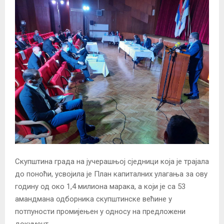
Скупштина града на јучерашњој сједници која је трајала
до поноћи, усвојила је План капиталних улагања за ову
годину од око 1,4 милиона марака, а који је са 53
амандмана одборника скупштинске већине у
потпуности промијењен у односу на предложени
документ.