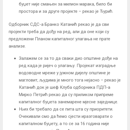
буџет није смањен за милион марака, било би
простора и за друге пројекте – рекао је Ђурић.
Одборник СДС-а Бранко Катанић рекао је да сви
пројекти треба да дођу на ред, али да оне који су
предложени Планом капиталног улагања не прате
анализе.
Залажем се за то да сваки дио општине дође на
ред када је ријеч о улагању. Пројекат изградње
водоводне мреже у јужном дијелу општине је
магловит, људима је много тога нејасно – рекао је
Катанић док је шеф Клуба одборника ПДП-а
Мирко Петрић рекао да су приликом припреме
капиталног буџета занемарене мјесне заједнице.
Њих би требало да се пита шта су приоритети.
Очекивали смо да ћемо сјести иразговарати о
капиталном буџету, а то се за 16 година није