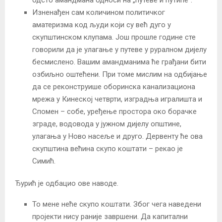
Изненађен сам количином политичког
аматеризма код људи који су већ дуго у
скупштинском клупама. Још прошле године сте
говорили да је улагање у путеве у руралном дијелу
бесмислено. Вашим амандманима ће грађани бити
озбиљно оштећени. При томе мислим на одбијање
да се реконструише оборинска канализациона
мрежа у Кинеској четврти, изградња игралишта и
Спомен – собе, уређење простора око борачке
зграде, водовода у јужном дијелу општине,
улагања у Ново насеље и друго. Дервенту ће ова
скупштина већина скупо коштати – рекао је
Симић.
Ђурић је одбацио ове наводе.
То мене неће скупо коштати. Због чега наведени
пројекти нису раније завршени. Да капитални