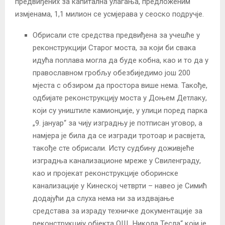
предвиђених за капитална улагања, предложеним
измјенама, 1,1 милион се усмјерава у сеоско подручје.
Обрисали сте средства предвиђена за учешће у
реконструкцији Старог моста, за који би свака
идућа поплава могла да буде кобна, као и то да у
православном гробљу обезбиједимо још 200
мјеста с обзиром да простора више нема. Такође,
одбијате реконструкцију моста у Доњем Детлаку,
који су уништиле камионџије, у улици поред парка
„9. јануар“ за чију изградњу је потписан уговор, а
намјера је била да се изгради тротоар и расвјета,
такође сте обрисали. Исту судбину доживјеће
изградња канализационе мреже у Свиленграду,
као и пројекат реконструкције оборинске
канализације у Кинеској четврти – навео је Симић
додајући да слуха нема ни за издвајање
средстава за израду техничке документације за
реконструкцију објекта ОШ „Никола Тесла“ који је