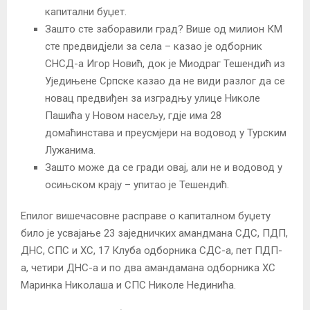
капитални буџет.
Зашто сте заборавили град? Више од милион КМ
сте предвидјели за села – казао је одборник
СНСД-а Игор Новић, док је Миодраг Тешендић из
Уједињене Српске казао да не види разлог да се
новац предвиђен за изградњу улице Николе
Пашића у Новом насељу, гдје има 28
домаћинстава и преусмјери на водовод у Турским
Лужанима.
Зашто може да се гради овај, али не и водовод у
осињском крају – упитао је Тешендић.
Епилог вишечасовне расправе о капиталном буџету
било је усвајање 23 заједничких амандмана СДС, ПДП,
ДНС, СПС и ХС, 17 Клуба одборника СДС-а, пет ПДП-
а, четири ДНС-а и по два амандамана одборника ХС
Маринка Николаша и СПС Николе Нединића.