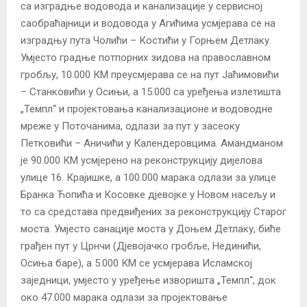
са изградње водовода и канализације у сервисној
саобраћајници и водовода у Агићима усмјерава се на
изградњу пута Чолићи – Костићи у Горњем Детлаку.
Умјесто градње потпорних зидова на православном
гробљу, 10.000 КМ преусмјерава се на пут Јаћимовићи
– Станковићи у Осињи, а 15.000 са уређења излетишта
„Темпл“ и пројектовања канализационе и водоводне
мреже у Поточанима, одлази за пут у засеоку
Петковићи – Аничићи у Календеровцима. Амандманом
је 90.000 КМ усмјерено на реконструкцију дијелова
улице 16. Крајишке, а 100.000 марака одлази за улице
Бранка Ћопића и Косовке дјевојке у Новом насељу и
то са средстава предвиђених за реконструкцију Старог
моста. Умјесто санације моста у Доњем Детлаку, биће
грађен пут у Црнчи (Дјевојачко гробље, Нединићи,
Осиња баре), а 5.000 КМ се усмјерава Исламској
заједници, умјесто у уређење изворишта „Темпл“, док
око 47.000 марака одлази за пројектовање