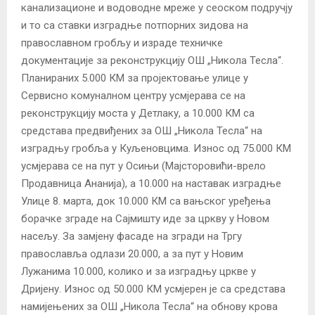
канализационе и водоводне мреже у сеоском подручју
и то са ставки изградње потпорних зидова на
православном гробљу и израде техничке
документације за реконструкцију ОШ „Никола Тесла“.
Планираних 5.000 КМ за пројектовање улице у
Сервисно комуналном центру усмјерава се на
реконструкцију моста у Детлаку, а 10.000 КМ са
средстава предвиђених за ОШ „Никола Тесла“ на
изградњу гробља у Куљеновцима. Износ од 75.000 КМ
усмјерава се на пут у Осињи (Мајсторовићи-врело
Продавница Ананија), а 10.000 на наставак изградње
Улице 8. марта, док 10.000 КМ са вањског уређења
борачке зграде на Сајмишту иде за цркву у Новом
насељу. За замјену фасаде на згради на Тргу
православља одлази 20.000, а за пут у Новим
Лужанима 10.000, колико и за изградњу цркве у
Дријену. Износ од 50.000 КМ усмјерен је са средстава
намијењених за ОШ „Никола Тесла“ на обнову крова