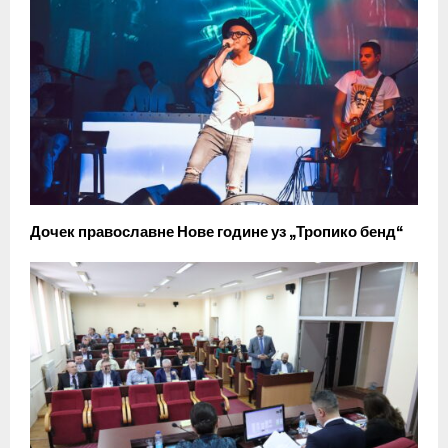
Дочек православне Нове године уз „Тропико бенд“