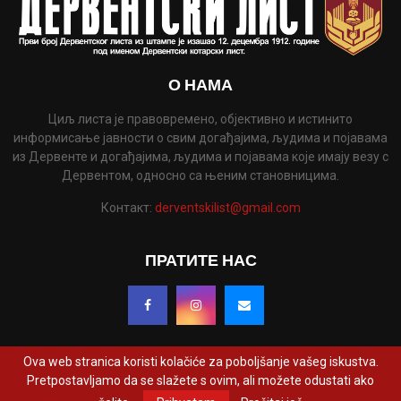
О НАМА
Циљ листа је правовремено, објективно и истинито
информисање јавности о свим догађајима, људима и појавама
из Дервенте и догађајима, људима и појавама које имају везу с
Дервентом, односно са њеним становницима.
Контакт:
derventskilist@gmail.com
ПРАТИТЕ НАС
Ova web stranica koristi kolačiće za poboljšanje vašeg iskustva.
Pretpostavljamo da se slažete s ovim, ali možete odustati ako
@2022 - www.derventskilist.net. Сва права задржана. Дизајнирао и развио