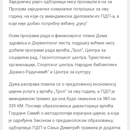
Заједничку ријеч одборници нису пронашли и на за
Програм заједничке комуналне потрошње за ову
годину, на који су амандмански дјеловали из ПДП-а, а
који није добио потребну већину „руку“.
Осим програма рада и финансијског плана Дома
здравља и Дервентског листа, подршку већине нису
добили програми рада вртића „Трол“, Центра за
социјални рад, Геронтолошког центра, Туристичке
организације, Спортског центра, Народне библиотеке
„Бранко Радичевић“ и Центра за културу.
Дужа расправа повела се о предложеној економској
цијени услуге у вртићу „Трол“ за ову годину, а ПДП је
амандманом тражио да она буде смањена са 383 на
339 КМ. Послије образложења директорице вртића
Гордане Симић о методологији израчуна цијене, а која
је одређена Законом о предшколском образовању,
одборница ПДП-а Сања Димитрић тражила је додатна