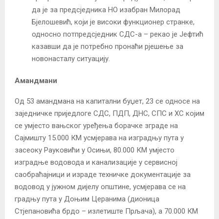
да је за предсједника НО изабран Милорад
Бјелошевић, који је високи функционер странке,
односно потпредсједник СДС-а – рекао је Јефтић
казавши да је потребно пронаћи рјешење за
новонасталу ситуацију.
Амандмани
Од 53 амандмана на капитални буџет, 23 се односе на
заједничке приједлоге СДС, ПДП, ДНС, СПС и ХС којим
се умјесто вањског уређења борачке зграде на
Сајмишту 15.000 КМ усмјерава на изградњу пута у
засеоку Рауковићи у Осињи, 80.000 КМ умјесто
изградње водовода и канализације у сервисној
саобраћајници и израде техничке документације за
водовод у јужном дијелу општине, усмјерава се на
градњу пута у Доњим Церанима (дионица
Стјепановића брдо – излетиште Прљача), а 70.000 КМ