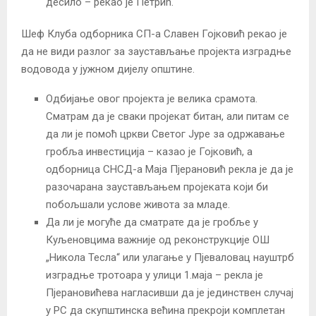
десило – рекао је Петрић.
Шеф Клуба одборника СП-а Славен Гојковић рекао је
да не види разлог за заустављање пројекта изградње
водовода у јужном дијелу општине.
Одбијање овог пројекта је велика срамота.
Сматрам да је сваки пројекат битан, али питам се
да ли је помоћ цркви Светог Јуре за одржавање
гробља инвестиција – казао је Гојковић, а
одборница СНСД-а Маја Пјерановић рекла је да је
разочарана заустављањем пројеката који би
побољшали услове живота за младе.
Да ли је могуће да сматрате да је гробље у
Куљеновцима важније од реконструкције ОШ
„Никола Тесла“ или улагање у Пјеваловац науштрб
изградње тротоара у улици 1.маја – рекла је
Пјерановићева нагласивши да је јединствен случај
у РС да скупштинска већина прекроји комплетан