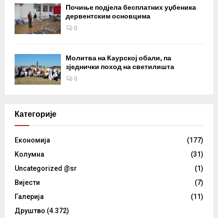
Почиње подјела бесплатних уџбеника
дервентским основцима
0
Молитва на Каурској обали, па
зједнички поход на светилишта
0
Категорије
Eкономија
(177)
Kолумнa
(31)
Uncategorized @sr
(1)
Вијести
(7)
Галерија
(11)
Друштво
(4.372)