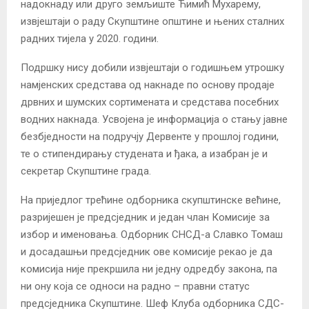
надокнаду или друго земљиште Ћимић Мухарему,
извјештаји о раду Скупштине општине и њених сталних
радних тијела у 2020. години.
Подршку нису добили извјештаји о годишњем утрошку
намјенских средстава од накнаде по основу продаје
дрвних и шумских сортимената и средстава посебних
водних накнада. Усвојена је информација о стању јавне
безбједности на подручју Дервенте у прошлој години,
те о стипендирању студената и ђака, а изабран је и
секретар Скупштине града.
На приједлог трећине одборника скупштинске већине,
разријешен је предсједник и један члан Комисије за
избор и именовања. Одборник СНСД-а Славко Томаш
и досадашњи предсједник ове комисије рекао је да
комисија није прекршила ни једну одредбу закона, па
ни ону која се односи на радно – правни статус
предсједника Скупштине. Шеф Клуба одборника СДС-