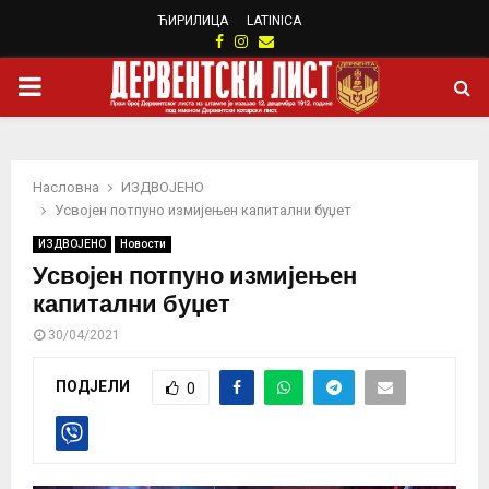
ЋИРИЛИЦА
LATINICA
Facebook
Instagram
Email
PRIMARY
MENU
Насловна
ИЗДВОЈЕНО
Усвојен потпуно измијењен капитални буџет
ИЗДВОЈЕНО
Новости
Усвојен потпуно измијењен
капитални буџет
30/04/2021
ПОДЈЕЛИ
0