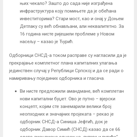
њих чекало? Зашто до сада није изграђена
инфраструктура коју помињете да је обећана
инвеститорима? Стари мост, као и онај у Доњем
Детлаку су већ обнављани, али неквалитетно. За
16 година нисте ријешили проблеме у Новом
насељу – казао је Ђурић.
Одборници СНСД-а током расправе су нагласили да је
прекрајање комплетног плана капиталних улагања
јединствен случај у Републици Српској и да се ради о
намиривању појединих одборника и гласача.
Ви нисте предложили амандмане, већ комплетан
нови капитални буџет. Ово је путно – вјерски
концепт, којим сте занемарили велики број
неопходних и значајних пројеката – рекао је
одборник СНСД-а Синиша Јефтић, док је
одборник Давор Симић (СНСД) казао да се 66
одсто амандмана односи на „путеве и путиће“.