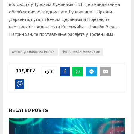
водовода у Турским Лужанима. ПДП је амандманима
обезбиједио изградњу пута Лупљаница – Врхови-
Дервента, пута у Доњим Церанима и Појезни, те
наставак изградње пута Калемчићи – Јошића баре –
Петрин хан, те постављање расвјете у Трстенцима.
АУТОР: ДАЛИБОРКА РОГИЋ
ФОТО: ИВАН ЖИВКОВИЋ
ПОДЈЕЛИ
0
RELATED POSTS