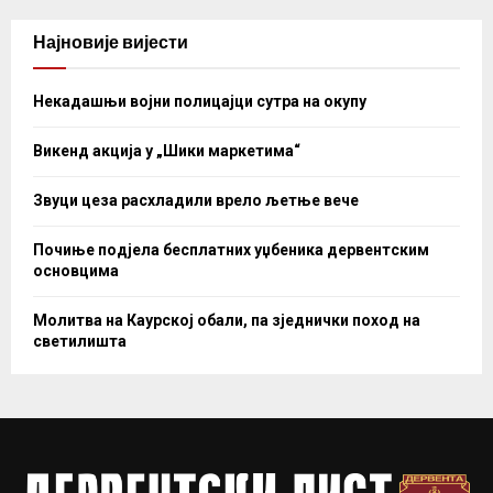
Најновије вијести
Некадашњи војни полицајци сутра на окупу
Викенд акција у „Шики маркетима“
Звуци цеза расхладили врело љетње вече
Почиње подјела бесплатних уџбеника дервентским
основцима
Молитва на Каурској обали, па зједнички поход на
светилишта