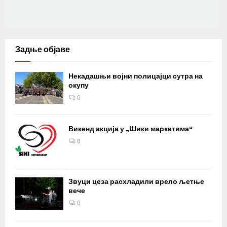
Задње објаве
Некадашњи војни полицајци сутра на
окупу
0
Викенд акција у „Шики маркетима“
0
Звуци цеза расхладили врело љетње
вече
0