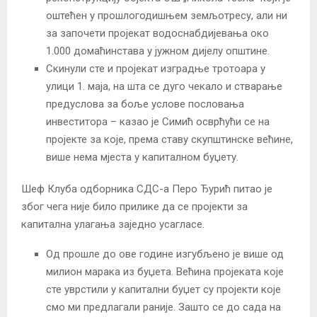
оштећен у прошлогодишњем земљотресу, али ни
за започети пројекат водоснабдијевања око
1.000 домаћинстава у јужном дијелу општине.
Скинули сте и пројекат изградње тротоара у
улици 1. маја, на шта се дуго чекало и стварање
предуслова за боље услове пословања
инвеститора – казао је Симић осврћући се на
пројекте за које, према ставу скупштинске већине,
више нема мјеста у капиталном буџету.
Шеф Клуба одборника СДС-а Перо Ђурић питао је
због чега није било прилике да се пројекти за
капитална улагања заједно усагласе.
Од прошле до ове године изгубљено је више од
милион марака из буџета. Већина пројеката које
сте уврстили у капитални буџет су пројекти које
смо ми предлагали раније. Зашто се до сада на