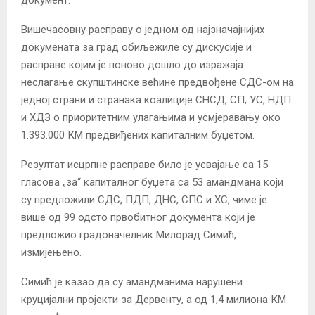
Вишечасовну расправу о једном од најзначајнијих
докумената за град обиљежиле су дискусије и
расправе којим је поново дошло до изражаја
неслагање скупштинске већине предвођене СДС-ом на
једној страни и странака коалиције СНСД, СП, УС, НДП
и ХДЗ о приоритетним улагањима и усмјеравању око
1.393.000 КМ предвиђених капиталним буџетом.
Резултат исцрпне расправе било је усвајање са 15
гласова „за“ капиталног буџета са 53 амандмана који
су предложили СДС, ПДП, ДНС, СПС и ХС, чиме је
више од 99 одсто првобитног документа који је
предложио градоначелник Милорад Симић,
измијењено.
Симић је казао да су амандманима нарушени
круцијални пројекти за Дервенту, а од 1,4 милиона КМ