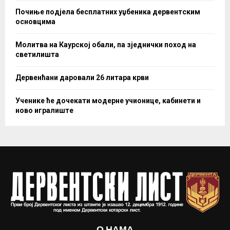
Почиње подјела бесплатних уџбеника дервентским
основцима
Молитва на Каурској обали, па зједнички поход на
светилишта
Дервенћани даровали 26 литара крви
Ученике ће дочекати модерне учионице, кабинети и
ново игралиште
О НАМА