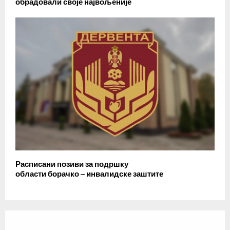
обрадовали своје највољеније
Расписани позиви за подршку
области борачко – инвалидске заштите