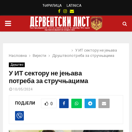
ЋИРИЛИЦА
LATINICA
Facebook
Instagram
Email
PRIMARY
MENU
У ИТ сектору не јењава
Насловна
Вијести
Друштво
потреба за стручњацима
Друштво
У ИТ сектору не јењава
потреба за стручњацима
10/05/2024
ПОДЈЕЛИ
0