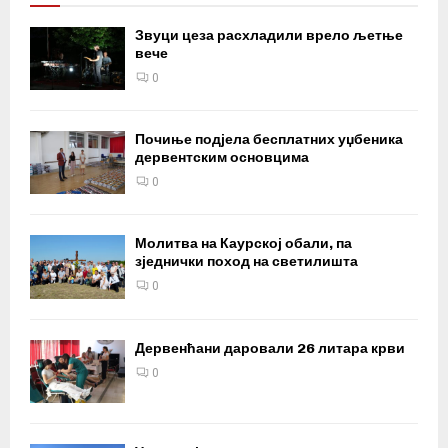
Звуци цеза расхладили врело љетње
вече
0
Почиње подјела бесплатних уџбеника
дервентским основцима
0
Молитва на Каурској обали, па
зједнички поход на светилишта
0
Дервенћани даровали 26 литара крви
0