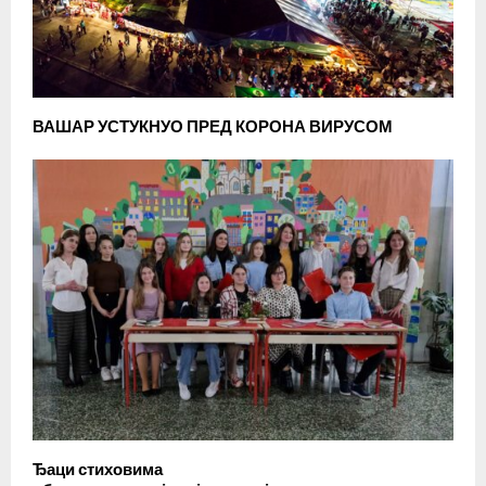
ВАШАР УСТУКНУО ПРЕД КОРОНА ВИРУСОМ
Ђаци стиховима