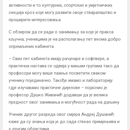
активности и то културних, спортских и умјетничких
секција кроз које могу развити своје стваралаштво и
проширити интересовања.
С обзиром да се ради о занимању за које је пракса
кључна, ученицима је на располагању пет веома добро
опремљених кабинета.
– Свих пет кабинета имају рачунаре и софтвере, а
практична настава се одвија у мањим групама тако да
професори могу више пажње посветити сваком
ученику појединачно. Такође имамо и лабораторију
гдје изучавамо практичне дијелове – појаснио је
професор Душко Живанић додавши да је велика
предност овог занимања и могућност рада на даљину.
Ученик другог разреда овог смјера Андреј Душанић
каже да су знања која је до сада стекао примјењива и
у другим областима.