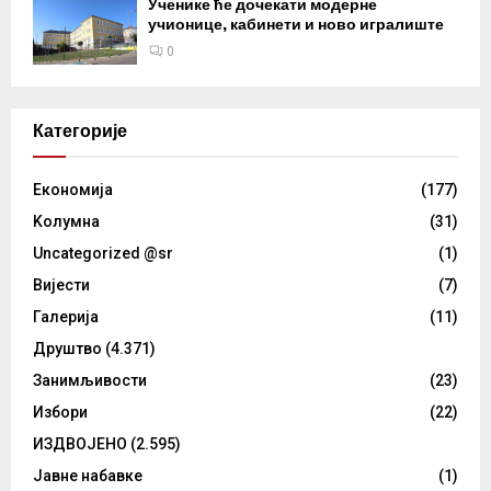
Ученике ће дочекати модерне
учионице, кабинети и ново игралиште
0
Категорије
Eкономија
(177)
Kолумнa
(31)
Uncategorized @sr
(1)
Вијести
(7)
Галерија
(11)
Друштво
(4.371)
Занимљивости
(23)
Избори
(22)
ИЗДВОЈЕНО
(2.595)
Јавне набавке
(1)