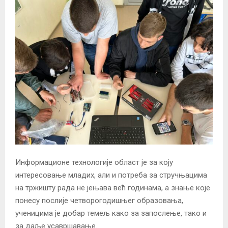
Информационе технологије област је за коју
интересовање младих, али и потреба за стручњацима
на тржишту рада не јењава већ годинама, а знање које
понесу послије четворогодишњег образовања,
ученицима је добар темељ како за запослење, тако и
за даље усавршавање.