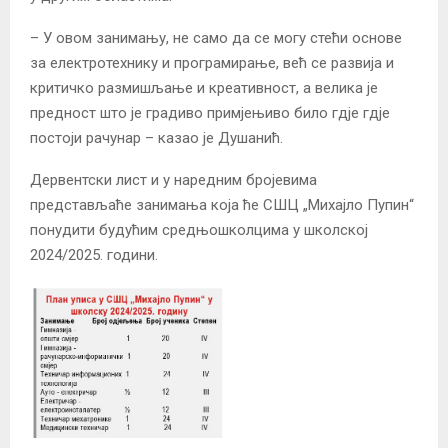
– У овом занимању, не само да се могу стећи основе
за електротехнику и програмирање, већ се развија и
критичко размишљање и креативност, а велика је
предност што је градиво примјењиво било гдје гдје
постоји рачунар – казао је Душанић.
Дервентски лист и у наредним бројевима
представљаће занимања која ће СШЦ „Михајло Пупин“
понудити будућим средњошколцима у школској
2024/2025. години.