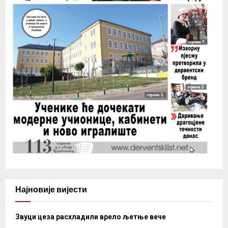
Најновије вијести
Звуци цеза расхладили врело љетње вече