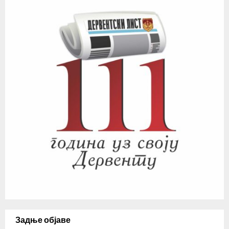
Задње објаве