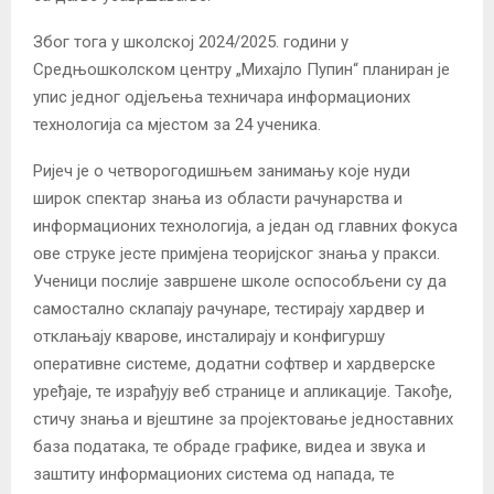
Због тога у школској 2024/2025. години у
Средњошколском центру „Михајло Пупин“ планиран је
упис једног одјељења техничара информационих
технологија са мјестом за 24 ученика.
Ријеч је о четворогодишњем занимању које нуди
широк спектар знања из области рачунарства и
информационих технологија, а један од главних фокуса
ове струке јесте примјена теоријског знања у пракси.
Ученици послије завршене школе оспособљени су да
самостално склапају рачунаре, тестирају хардвер и
отклањају кварове, инсталирају и конфигуршу
оперативне системе, додатни софтвер и хардверске
уређаје, те израђују веб странице и апликације. Такође,
стичу знања и вјештине за пројектовање једноставних
база података, те обраде графике, видеа и звука и
заштиту информационих система од напада, те