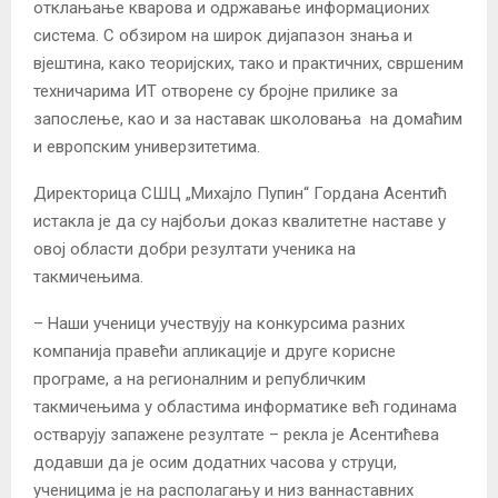
отклањање кварова и одржавање информационих
система. С обзиром на широк дијапазон знања и
вјештина, како теоријских, тако и практичних, свршеним
техничарима ИТ отворене су бројне прилике за
запослење, као и за наставак школовања на домаћим
и европским универзитетима.
Директорица СШЦ „Михајло Пупин“ Гордана Асентић
истакла је да су најбољи доказ квалитетне наставе у
овој области добри резултати ученика на
такмичењима.
– Наши ученици учествују на конкурсима разних
компанија правећи апликације и друге корисне
програме, а на регионалним и републичким
такмичењима у областима информатике већ годинама
остварују запажене резултате – рекла је Асентићева
додавши да је осим додатних часова у струци,
ученицима је на располагању и низ ваннаставних