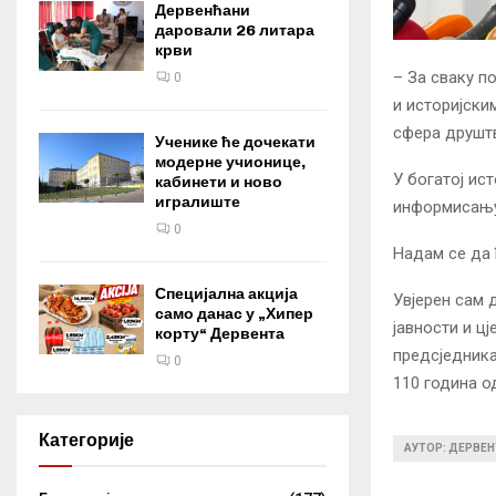
Дервенћани
даровали 26 литара
крви
– За сваку п
0
и историјски
сфера друштв
Ученике ће дочекати
модерне учионице,
У богатој ис
кабинети и ново
игралиште
информисању 
0
Надам се да 
Специјална акција
Увјерен сам 
само данас у „Хипер
јавности и ц
корту“ Дервента
предсједника
0
110 година о
Категорије
АУТОР: ДЕРВЕН