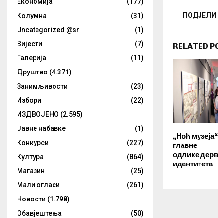
Eкономија
(177)
ПОДЈЕЛИ
Kолумнa
(31)
Uncategorized @sr
(1)
Вијести
(7)
RELATED P
Галерија
(11)
Друштво
(4.371)
Занимљивости
(23)
Избори
(22)
ИЗДВОЈЕНО
(2.595)
Јавне набавке
(1)
„Ноћ музеја“
Конкурси
(227)
главне
одлике дерв
Култура
(864)
идентитета
Магазин
(25)
Мали огласи
(261)
Новости
(1.798)
Обавјештења
(50)