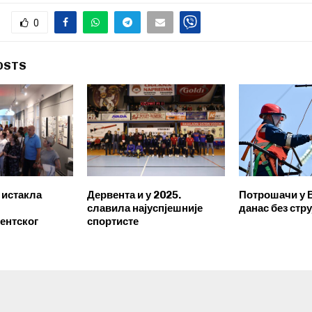
0
OSTS
 истакла
Дервента и у 2025.
Потрошачи у 
славила најуспјешније
данас без стру
ентског
спортисте