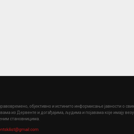
правовремено, објективно и истинито информисање јавности о сви
вама из Дервенте и догађајима, људима и појавама које имају вез
еним становницима.
ntskilist@gmail.com