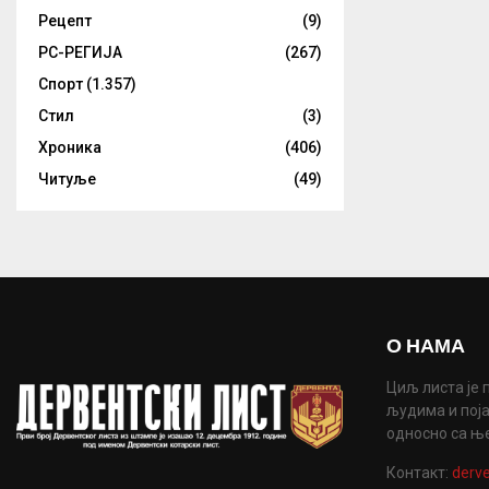
Рецепт
(9)
РС-РЕГИЈА
(267)
Спорт
(1.357)
Стил
(3)
Хроника
(406)
Читуље
(49)
О НАМА
Циљ листа је 
људима и поја
односно са њ
Контакт:
derve