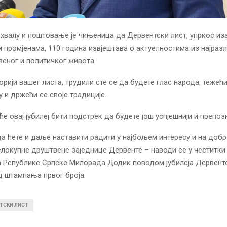
охвалу и поштовање је чињеница да Дервентски лист, упркос и
м промјенама, 110 година извјештава о актуелностима из најразл
еног и политичког живота.
торији вашег листа, трудили сте се да будете глас народа, тежећ
и држећи се своје традиције.
ће овај јубилеј бити подстрек да будете још успјешнији и препо
да ћете и даље наставити радити у најбољем интересу и на доб
јелокупне друштвене заједнице Дервенте – наводи се у честитки
 Републике Српске Милорада Додик поводом јубилеја Дервентс
д штампања првог броја.
ТСКИ ЛИСТ