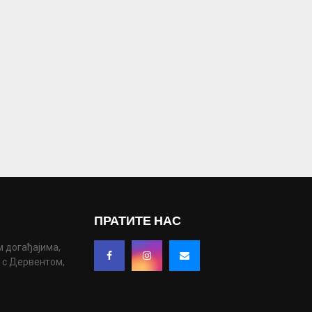
ПРАТИТЕ НАС
м догађајима,
у с Дервентом,