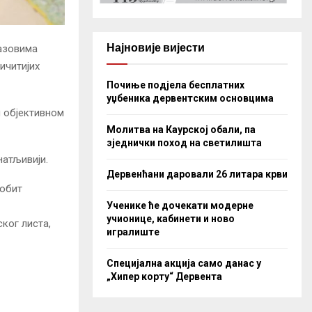
Најновије вијести
зазовима
ичитијих
Почиње подјела бесплатних
уџбеника дервентским основцима
и објективном
Молитва на Каурској обали, па
зједнички поход на светилишта
знатљивији.
Дервенћани даровали 26 литара крви
робит
Ученике ће дочекати модерне
учионице, кабинети и ново
ког листа,
игралиште
Специјална акција само данас у
„Хипер корту“ Дервента