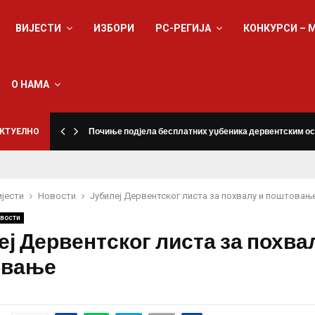
ВИЈЕСТИ
ИЗБОРИ
РС-РЕГИЈА
КОНКУРСИ – 
О НАМА
КТУЕЛНО
Почиње подјела бесплатних уџбеника дервентским о
ијести
Новости
Јубилеј Дервентског листа за похвалу и поштовањ
вости
еј Дервентског листа за похва
овање