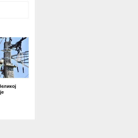
Великој
је