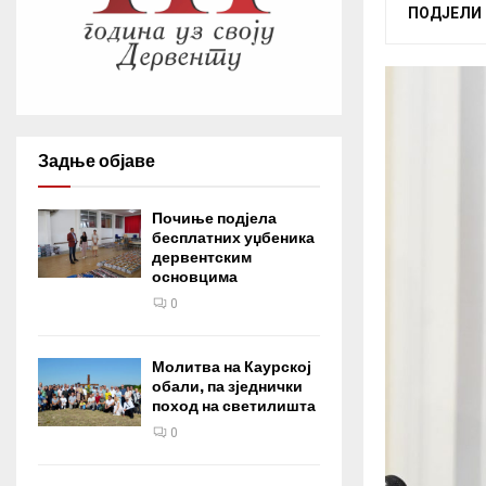
ПОДЈЕЛИ
Задње објаве
Почиње подјела
бесплатних уџбеника
дервентским
основцима
0
Молитва на Каурској
обали, па зједнички
поход на светилишта
0