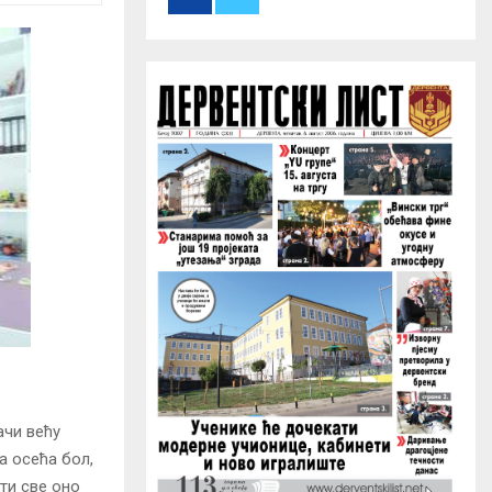
r
R
:
C
H
ачи већу
а осећа бол,
ти све оно