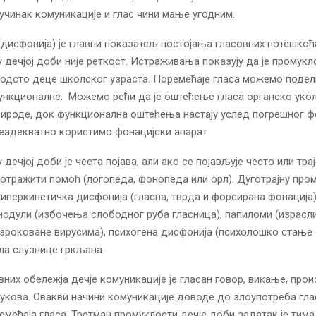
учинак комуникације и глас чини мање угодним.
дисфонија) је главни показатељ постојања гласовних потешкоћ
 дечјој доби није реткост. Истраживања показују да је промукл
 одсто деце школског узраста. Поремећаје гласа можемо подел
ункционалне. Можемо рећи да је оштећење гласа органско укол
ироде, док функционална оштећења настају услед погрешног фо
еадекватно користимо фонацијски апарат.
дечјој доби је честа појава, али ако се појављује често или тра
потражити помоћ (логопеда, фонопеда или орл). Дуготрајну про
хиперкинетичка дисфонија (гласна, тврда и форсирана фонација)
нодули (избочења слободног руба гласница), папиломи (израсл
зроковане вирусима), психогена дисфонија (психолошко стање 
ла слузнице гркљана.
вних обележја дечје комуникације је гласан говор, викање, пр
укова. Овакви начини комуникације доводе до злоупотреба гла
емећаја гласа. Третман промуклости дечје доби задатак је тима