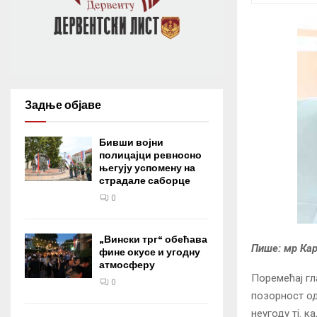
Задње објаве
Бивши војни
полицајци ревносно
његују успомену на
страдале саборце
0
„Вински трг“ обећава
Пише: мр Кар
фине окусе и угодну
атмосферу
Поремећај гл
0
позорност од
неугоду тј. 