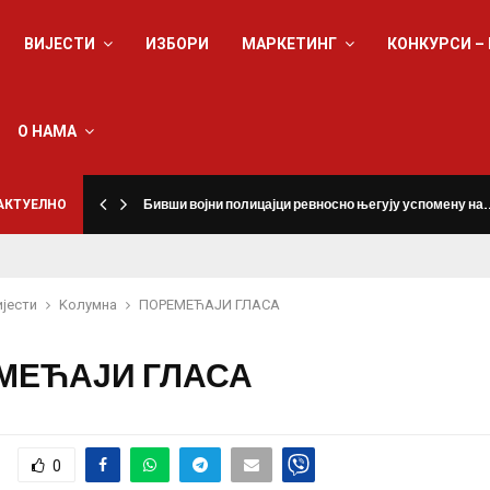
ВИЈЕСТИ
ИЗБОРИ
МАРКЕТИНГ
КОНКУРСИ –
О НАМА
а
АКТУЕЛНО
Бивши војни полицајци ревносно његују успомену на
ијести
Kолумнa
ПОРЕМЕЋАЈИ ГЛАСА
МЕЋАЈИ ГЛАСА
0