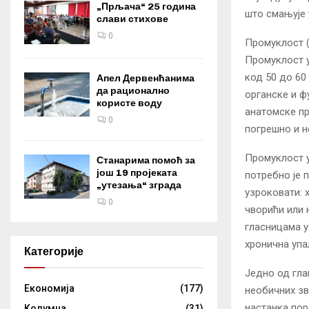
„Прљача“ 25 година
што смањује 
слави стихове
0
Промуклост (
Промуклост у
код 50 до 60
Апел Дервенћанима
да рационално
органске и ф
користе воду
анатомске пр
0
погрешно и н
Промуклост у 
Станарима помоћ за
још 19 пројеката
потребно је 
„утезања“ зграда
узроковати: 
0
чворићи или 
гласницама у
хронична упа
Категорије
Једно од гла
Eкономија
(177)
необичних зв
настанка пор
Kолумнa
(31)