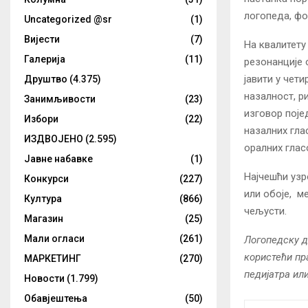
логопеда, фон
Uncategorized @sr
(1)
Вијести
(7)
На квалитету
Галерија
(11)
резонанције 
јавити у чет
Друштво
(4.375)
назалност, р
Занимљивости
(23)
изговор поје
Избори
(22)
назалних гла
ИЗДВОЈЕНО
(2.595)
оралних глас
Јавне набавке
(1)
Најчешћи узр
Конкурси
(227)
или обоје, м
Култура
(866)
чељусти.
Магазин
(25)
Мали огласи
(261)
Логопедску д
користећи пра
МАРКЕТИНГ
(270)
педијатра ил
Новости
(1.799)
Обавјештења
(50)