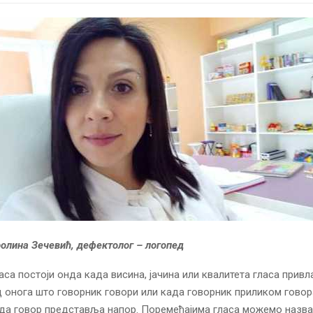
олина Зечевић, дефектолог – логопед
аса постоји онда када висина, јачина или квалитета гласа привл
 онога што говорник говори или када говорник приликом говор
када говор представља напор. Поремећајима гласа можемо назва