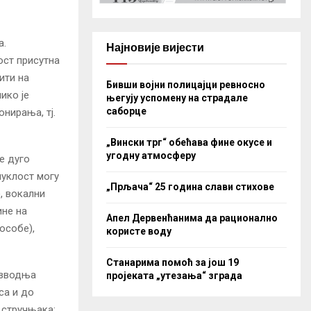
а.
Најновије вијести
ост присутна
ити на
Бивши војни полицајци ревносно
ико је
његују успомену на страдале
саборце
нирања, тј.
„Вински трг“ обећава фине окусе и
угодну атмосферу
је дуго
муклост могу
„Прљача“ 25 година слави стихове
, вокални
ине на
Апел Дервенћанима да рационално
особе),
користе воду
Станарима помоћ за још 19
оизводња
пројеката „утезања“ зграда
са и до
 стручњака: