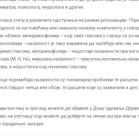
ијатра, психолога, неуролога и других.
 гласа утичу и различита одступања на разини резонанције. Пор
односе се на повећану или смањену назалну компоненту у говор
ири облика: хиперринофонија – код свих гласова у говору се уоч
инолоалија – назалност је тако изражена да оштећује или чак о
диних гласова, хипоринофонија – недостаје назалности при изг
сова (М, Н, Њ), мијешана назалност – присутна непожељна наза
ова, а недостатна код назалних гласова.
оци поремећаја назалности су тонзиларни проблеми те расцепи
еког/тврдог непца или обоје, те расцепи који су захватили и де
ијагностику и преглед можете да обавите у Дому здравља Дерве
во на упутницу коју можете да добијете на лични захтјев или на
и породичног љекара.