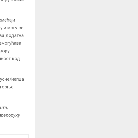
емећаји
у и могу се
ава додатна
немогућава
овору
лност код
 усне/непца
о горње
нта,
 препоруку